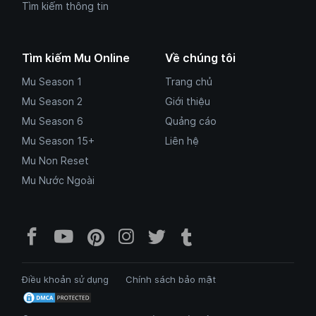
Tìm kiếm thông tin
Tìm kiếm Mu Online
Về chúng tôi
Mu Season 1
Trang chủ
Mu Season 2
Giới thiệu
Mu Season 6
Quảng cáo
Mu Season 15+
Liên hệ
Mu Non Reset
Mu Nước Ngoài
Facebook Mu Mới Ra - Mumoira.onl
YouTube Mu Mới Ra - Kênh tổng
Pinterest Mumoira.online 
Instagram Mumoira.onli
Twitter Mumoira.onl
Tumblr Mu Mới R
Điều khoản sử dụng
Chính sách bảo mật