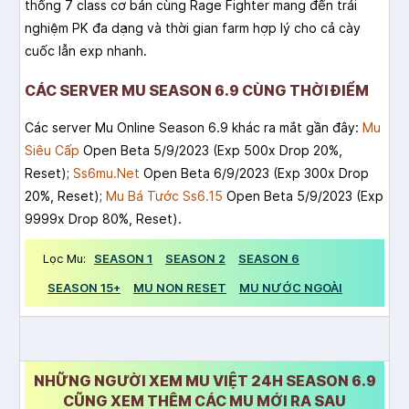
thống 7 class cơ bản cùng Rage Fighter mang đến trải
nghiệm PK đa dạng và thời gian farm hợp lý cho cả cày
cuốc lẫn exp nhanh.
CÁC SERVER MU SEASON 6.9 CÙNG THỜI ĐIỂM
Các server Mu Online Season 6.9 khác ra mắt gần đây:
Mu
Siêu Cấp
Open Beta 5/9/2023 (Exp 500x Drop 20%,
Reset);
Ss6mu.Net
Open Beta 6/9/2023 (Exp 300x Drop
20%, Reset);
Mu Bá Tước Ss6.15
Open Beta 5/9/2023 (Exp
9999x Drop 80%, Reset).
Lọc Mu:
SEASON 1
SEASON 2
SEASON 6
SEASON 15+
MU NON RESET
MU NƯỚC NGOÀI
NHỮNG NGƯỜI XEM MU VIỆT 24H SEASON 6.9
CŨNG XEM THÊM CÁC MU MỚI RA SAU