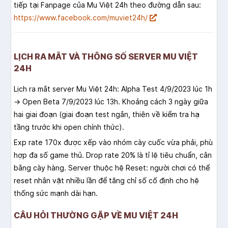
tiếp tại Fanpage của Mu Việt 24h theo đường dẫn sau:
https://www.facebook.com/muviet24h/
LỊCH RA MẮT VÀ THÔNG SỐ SERVER MU VIỆT
24H
Lịch ra mắt server Mu Việt 24h: Alpha Test 4/9/2023 lúc 1h
→ Open Beta 7/9/2023 lúc 13h. Khoảng cách 3 ngày giữa
hai giai đoạn (giai đoạn test ngắn, thiên về kiểm tra hạ
tầng trước khi open chính thức).
Exp rate 170x được xếp vào nhóm cày cuốc vừa phải, phù
hợp đa số game thủ. Drop rate 20% là tỉ lệ tiêu chuẩn, cân
bằng cày hàng. Server thuộc hệ Reset: người chơi có thể
reset nhân vật nhiều lần để tăng chỉ số cố định cho hệ
thống sức mạnh dài hạn.
CÂU HỎI THƯỜNG GẶP VỀ MU VIỆT 24H