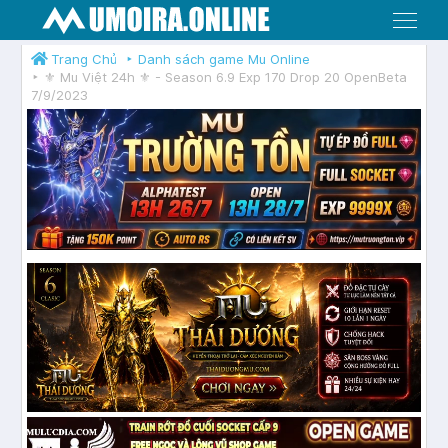
Menu
Trang Chủ
Danh sách game Mu Online
⚜️ Mu Việt 24h ⚜️ - Season 6.9 Exp 170 Drop 20 OpenBeta
7/9/2023