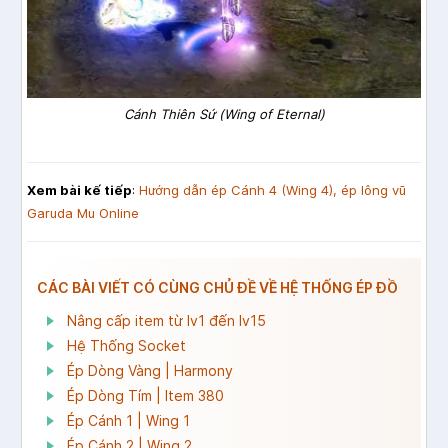
Cánh Thiên Sứ (Wing of Eternal)
Xem bài kế tiếp
:
Hướng dẫn ép Cánh 4 (Wing 4), ép lông vũ
Garuda Mu Online
CÁC BÀI VIẾT CÓ CÙNG CHỦ ĐỀ VỀ HỆ THỐNG ÉP ĐỒ
Nâng cấp item từ lv1 đến lv15
Hệ Thống Socket
Ép Dòng Vàng | Harmony
Ép Dòng Tím | Item 380
Ép Cánh 1 | Wing 1
Ép Cánh 2 | Wing 2