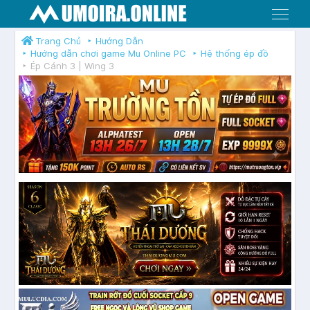
Menu
Trang Chủ
Hướng Dẫn
Hướng dẫn chơi game Mu Online PC
Hệ thống ép đồ
Ép Cánh 3 | Wing 3