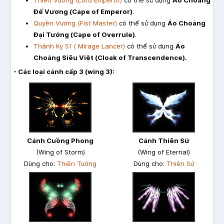
Đế Vương (Cape of Emperor)
.
Quyền Vương (Fist Master)
có thể sử dụng
Áo Choàng
Đại Tướng (Cape of Overrule)
.
Thánh Kỵ Sĩ (
Mirage Lancer)
có thể sử dụng
Áo
Choàng Siêu Việt (Cloak of Transcendence).
- Các loại cánh cấp 3 (wing 3):
Cánh Cuồng Phong
Cánh Thiên Sứ
(Wing of Storm)
(Wing of Eternal)
Dùng cho:
Thiên Tướng
Dùng cho:
Thiên Sứ