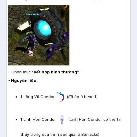
- Chọn mục
"Kết hợp bình thường"
.
- Nguyên liệu:
1 Lông Vũ Condor
(đã ép ở bước 1)
1 Linh Hồn Condor
(Linh Hồn Condor có thể tìm
thấy trong quá trình săn quái ở Barracks)