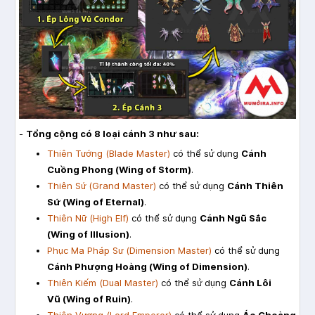
-
Tổng cộng có 8 loại cánh 3 như sau:
Thiên Tướng (Blade Master)
có thể sử dụng
Cánh
Cuồng Phong (Wing of Storm)
.
Thiên Sứ (Grand Master)
có thể sử dụng
Cánh Thiên
Sứ (Wing of Eternal)
.
Thiên Nữ (High Elf)
có thể sử dụng
Cánh Ngũ Sắc
(Wing of Illusion)
.
Phục Ma Pháp Sư (Dimension Master)
có thể sử dụng
Cánh Phượng Hoàng (Wing of Dimension)
.
Thiên Kiếm (Dual Master)
có thể sử dụng
Cánh Lôi
Vũ (Wing of Ruin)
.
Thiên Vương (Lord Emperor)
có thể sử dụng
Áo Choàng