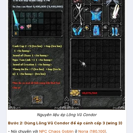
Nguyên liệu ép Lông Vũ Condor
Bước 2: Dùng Lông Vũ Condor để ép cánh cấp 3 (wing 3)
- Nói chuyện với
NPC Chaos Goblin
ở
Noria (180,100)
.