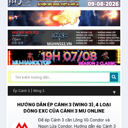
Ép Cánh 3 | Wing 3
▾
HƯỚNG DẪN ÉP CÁNH 3 (WING 3), 4 LOẠI
DÒNG EXC CỦA CÁNH 3 MU ONLINE
Để ép Cánh 3 cần Lông Vũ Condor và
Ngọn Lửa Condor. Hướng dẫn ép Cánh 3