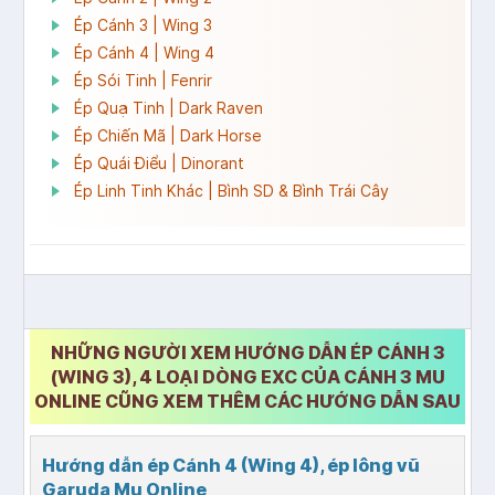
Ép Cánh 3 | Wing 3
Ép Cánh 4 | Wing 4
Ép Sói Tinh | Fenrir
Ép Quạ Tinh | Dark Raven
Ép Chiến Mã | Dark Horse
Ép Quái Điểu | Dinorant
Ép Linh Tinh Khác | Bình SD & Bình Trái Cây
NHỮNG NGƯỜI XEM HƯỚNG DẪN ÉP CÁNH 3
(WING 3), 4 LOẠI DÒNG EXC CỦA CÁNH 3 MU
ONLINE CŨNG XEM THÊM CÁC HƯỚNG DẪN SAU
Hướng dẫn ép Cánh 4 (Wing 4), ép lông vũ
Garuda Mu Online