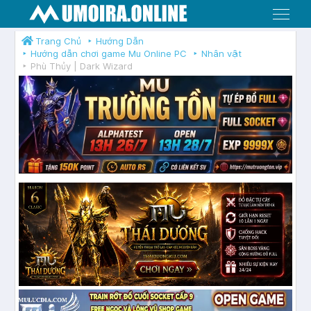
Menu
Trang Chủ
Hướng Dẫn
Hướng dẫn chơi game Mu Online PC
Nhân vật
Phù Thủy | Dark Wizard