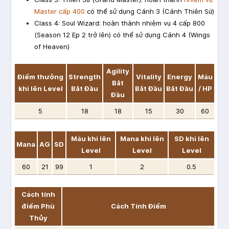
Master cấp 400
có thể sử dụng Cánh 3 (Cánh Thiên Sứ)
Class 4: Soul Wizard: hoàn thành nhiệm vụ 4 cấp 800
(Season 12 Ep 2 trở lên) có thể sử dụng Cánh 4 (Wings
of Heaven)
Agility
Điểm thưởng
Strength
Vitality
Energy
Máu
Bắt
khi lên Level
Bắt Đầu
Bắt Đầu
Bắt Đầu
/ HP
Đầu
5
18
18
15
30
60
Máu khi lên
Mana khi lên
SD khi lên
Mana
AG
SD
Level
Level
Level
60
21
99
1
2
0.5
Cách tính
điểm Phù
Cách Tính Điểm
Thủy