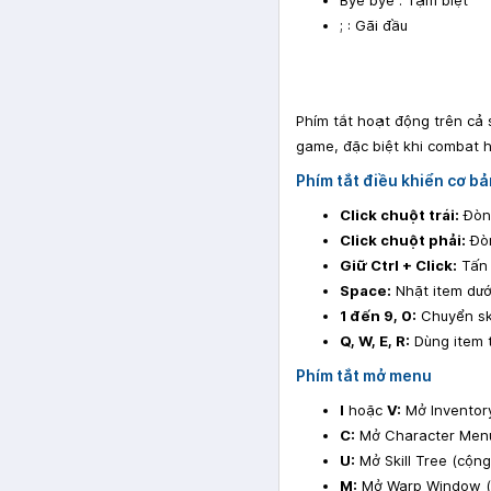
; : Gãi đầu
Phím tắt hoạt động trên cả 
game, đặc biệt khi combat h
Phím tắt điều khiển cơ bả
Click chuột trái:
Đòn 
Click chuột phải:
Đòn
Giữ Ctrl + Click:
Tấn 
Space:
Nhặt item dướ
1 đến 9, 0:
Chuyển ski
Q, W, E, R:
Dùng item t
Phím tắt mở menu
I
hoặc
V:
Mở Inventory
C:
Mở Character Menu 
U:
Mở Skill Tree (cộng 
M:
Mở Warp Window (d