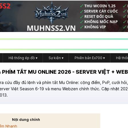
Hệ thống ép đồ
▾
Sự kiện
▾
Phiên bản Ex700
▾
Hệ thố
& PHÍM TẮT MU ONLINE 2026 - SERVER VIỆT + WE
ra cứu đầy đủ lệnh và phím tắt Mu Online: cộng điểm, PvP, cưới hỏ
erver Việt Season 6-19 và menu Webzen chính thức. Cập nhật 2026
013.
Nội dung chính
iểm Nhanh