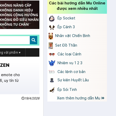
Các bài hướng dẫn Mu Online
được xem nhiều nhất
Ép Socket
Ép Cánh 3
Nhân vật Chiến Binh
Set Đồ Thần
ng vật phẩm
▾
Các loại Cánh
Nhiệm vụ 1 2 3
BZEN
Các lệnh cơ bản
i, emote cho
Sự kiện Huyết Lâu
, uy tín từ
Ép Sói Tinh
Xem thêm hướng dẫn Mu
19/4/2026