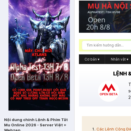
Cơ bản
▾
Nhân vật
▾
LỆNH 
T
s
2
Nội dung chính Lệnh & Phím Tắt
Mu Online 2026 - Server Việt +
Các Lệnh Cộng Đ
Webzen