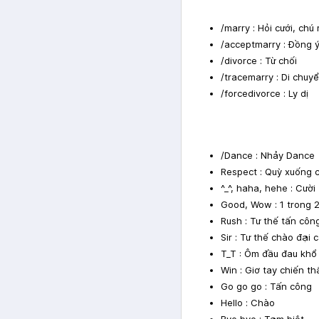
/marry : Hỏi cưới, ch
/acceptmarry : Đồng ý
/divorce : Từ chối
/tracemarry : Di chu
/forcedivorce : Ly dị
/Dance : Nhảy Dance
Respect : Quỳ xuống c
^_^, haha, hehe : Cười
Good, Wow : 1 trong 2
Rush : Tư thế tấn côn
Sir : Tư thế chào đại 
T_T : Ôm đầu đau khổ
Win : Giơ tay chiến t
Go go go : Tấn công
Hello : Chào
Bye bye : Tạm biệt