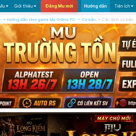
 Mu
Giới thiệu
Đăng Mu mới
Hướng dẫn
Tiện ích
n
Hướng dẫn chơi game Mu Online PC
Cơ bản
Các lệnh cơ bản