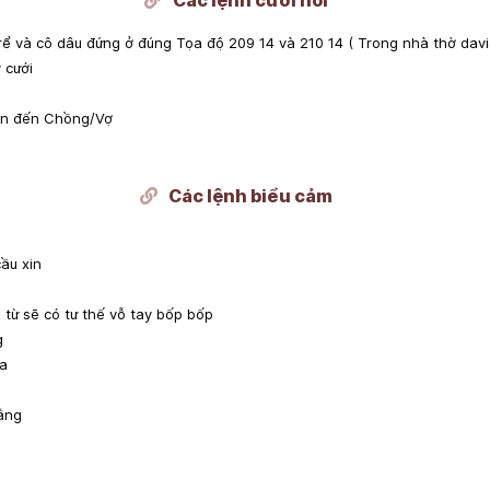
ú rể và cô dâu đứng ở đúng Tọa độ 209 14 và 210 14 ( Trong nhà thờ davi
 cưới
yển đến Chồng/Vợ
Các lệnh biểu cảm
ầu xin
 từ sẽ có tư thế vỗ tay bốp bốp
g
ca
hắng