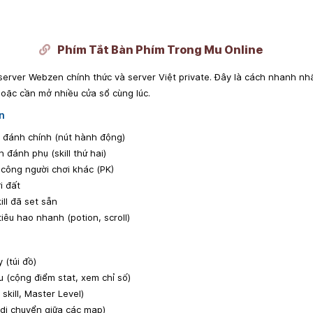
Phím Tắt Bàn Phím Trong Mu Online
server Webzen chính thức và server Việt private. Đây là cách nhanh nh
oặc cần mở nhiều cửa sổ cùng lúc.
n
đánh chính (nút hành động)
 đánh phụ (skill thứ hai)
công người chơi khác (PK)
i đất
ll đã set sẵn
iêu hao nhanh (potion, scroll)
 (túi đồ)
(cộng điểm stat, xem chỉ số)
skill, Master Level)
i chuyển giữa các map)