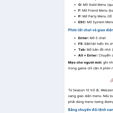
G:
Mở Guild Menu (quả
F:
Mở Friend Menu (b
P:
Mở Party Menu (tổ 
ESC:
Mở System Menu (
Phím tắt chat và giao diệ
Enter:
Mở ô chat
F5:
Bật/tắt hiển thị c
Tab:
Mở bản đồ nhỏ (
Alt + Enter:
Chuyển c
Mẹo cho người mới:
ghi nh
trong game chỉ cần 4 phím n
Từ Season 10 trở đi, Webzen
sang giao diện menu. Nếu b
phải dùng menu tương đươn
Bảng chuyển đổi lệnh sa