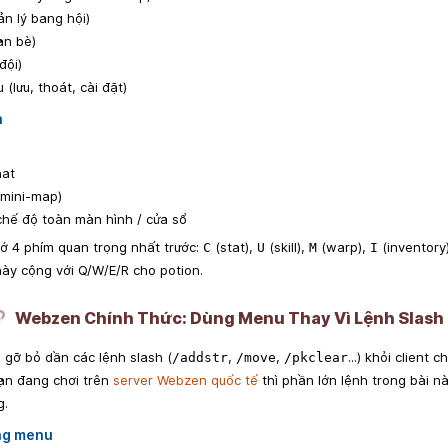
n lý bang hội)
ạn bè)
đội)
lưu, thoát, cài đặt)
n
hat
mini-map)
hế độ toàn màn hình / cửa sổ
ớ 4 phím quan trọng nhất trước:
(stat),
(skill),
(warp),
(inventory
C
U
M
I
ày cộng với Q/W/E/R cho potion.
Webzen Chính Thức: Dùng Menu Thay Vì Lệnh Slash
 gỡ bỏ dần các lệnh slash (
,
,
...) khỏi client
/addstr
/move
/pkclear
ạn đang chơi trên
server Webzen quốc tế
thì phần lớn lệnh trong bài n
g.
ng menu