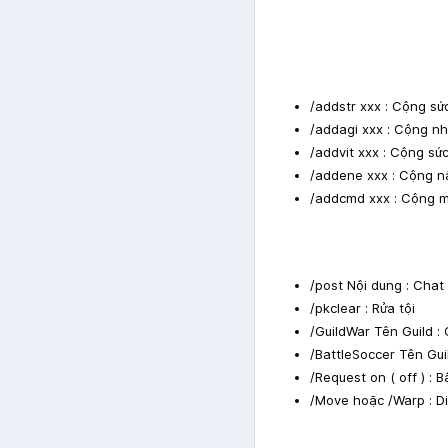
/addstr xxx : Cộng s
/addagi xxx : Cộng n
/addvit xxx : Cộng sứ
/addene xxx : Cộng n
/addcmd xxx : Cộng 
/post Nội dung : Chat
/pkclear : Rửa tội
/GuildWar Tên Guild : 
/BattleSoccer Tên Gui
/Request on ( off ) : 
/Move hoặc /Warp : Di