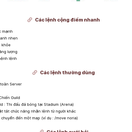
Các lệnh cộng điểm nhanh
ức mạnh
hanh nhẹn
c khỏe
ăng lượng
mệnh lệnh
Các lệnh thường dùng
 toàn Server
Chiến Guild
ld : Thi đấu đá bóng tại Stadium (Arena)
Bật tắt chức năng nhận lệnh từ người khác
 chuyển đến một map (ví dụ : /move noria)
Các lệnh cưới hỏi