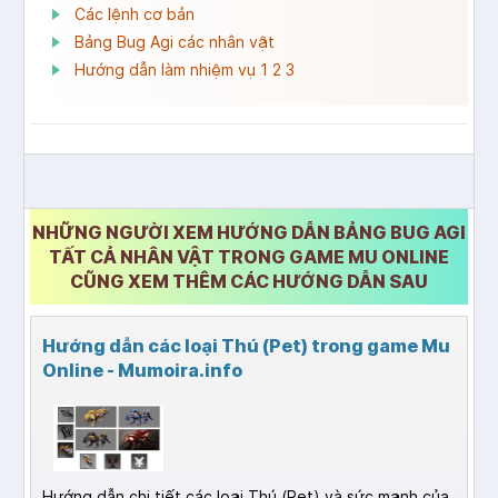
Các lệnh cơ bản
Bảng Bug Agi các nhân vật
Hướng dẫn làm nhiệm vụ 1 2 3
NHỮNG NGƯỜI XEM HƯỚNG DẪN BẢNG BUG AGI
TẤT CẢ NHÂN VẬT TRONG GAME MU ONLINE
CŨNG XEM THÊM CÁC HƯỚNG DẪN SAU
Hướng dẫn các loại Thú (Pet) trong game Mu
Online - Mumoira.info
Hướng dẫn chi tiết các loại Thú (Pet) và sức mạnh của