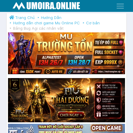
Menu
Trang Chủ
Hướng Dẫn
Hướng dẫn chơi game Mu Online PC
Cơ bản
Bảng Bug Agi các nhân vật