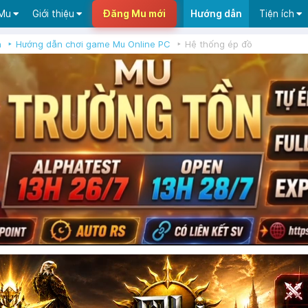
 Mu
Giới thiệu
Đăng Mu mới
Hướng dẫn
Tiện ích
n
Hướng dẫn chơi game Mu Online PC
Hệ thống ép đồ