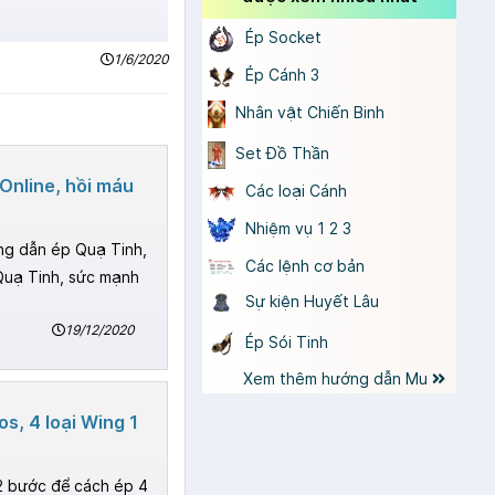
Ép Socket
1/6/2020
Ép Cánh 3
Nhân vật Chiến Binh
Set Đồ Thần
Online, hồi máu
Các loại Cánh
Nhiệm vụ 1 2 3
ng dẫn ép Quạ Tinh,
Các lệnh cơ bản
Quạ Tinh, sức mạnh
Sự kiện Huyết Lâu
19/12/2020
Ép Sói Tinh
Xem thêm hướng dẫn Mu
s, 4 loại Wing 1
2 bước để cách ép 4