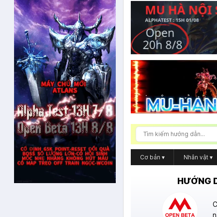
Cơ bản
▾
Nhân vật
▾
HƯỚNG D
C
n