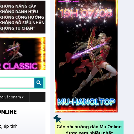
ng vật phẩm
▾
ONLINE
, ép tính
Các bài hướng dẫn Mu Online
được xem nhiều nhất