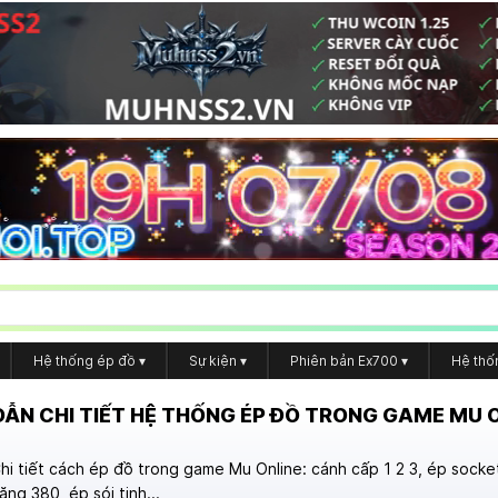
Hệ thống ép đồ
▾
Sự kiện
▾
Phiên bản Ex700
▾
Hệ thố
ẪN CHI TIẾT HỆ THỐNG ÉP ĐỒ TRONG GAME MU 
hi tiết cách ép đồ trong game Mu Online: cánh cấp 1 2 3, ép socket
ăng 380, ép sói tinh...