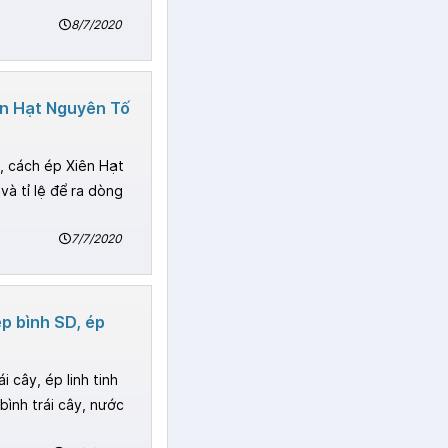
8/7/2020
ên Hạt Nguyên Tố
, cách ép Xiên Hạt
à tỉ lệ để ra dòng
7/7/2020
ép bình SD, ép
i cây, ép linh tinh
bình trái cây, nước