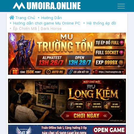
Menu
Trang Chủ
Hướng Dẫn
Hướng dẫn chơi game Mu Online PC
Hệ thống ép đồ
Ép Chiến Mã | Dark Horse