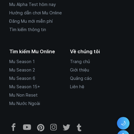
Mu Alpha Test hôm nay
Hướng dẫn chơi Mu Online
Đăng Mu mới miễn phí
Tìm kiếm thông tin
Tìm kiếm Mu Online
Về chúng tôi
Mu Season 1
Trang chủ
Mu Season 2
Giới thiệu
Mu Season 6
Quảng cáo
Mu Season 15+
Liên hệ
Mu Non Reset
Mu Nước Ngoài
🌙
Facebook Mu Mới Ra - Mumoira.onl
YouTube Mu Mới Ra - Kênh tổng
Pinterest Mumoira.online 
Instagram Mumoira.onli
Twitter Mumoira.onl
Tumblr Mu Mới R