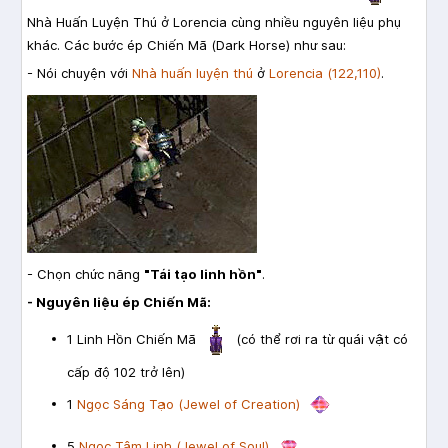
Nhà Huấn Luyện Thú ở Lorencia cùng nhiều nguyên liệu phụ
khác. Các bước ép Chiến Mã (Dark Horse) như sau:
- Nói chuyện với
Nhà huấn luyện thú
ở
Lorencia (122,110)
.
- Chọn chức năng
"Tái tạo linh hồn"
.
- Nguyên liệu ép Chiến Mã:
1 Linh Hồn Chiến Mã
(có thể rơi ra từ quái vật có
cấp độ 102 trở lên)
1
Ngọc Sáng Tạo (Jewel of Creation)
5
Ngọc Tâm Linh (Jewel of Soul)