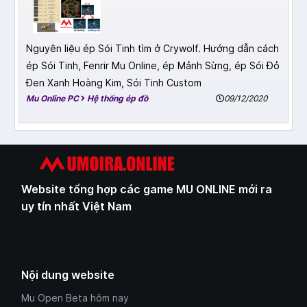
Nguyên liệu ép Sói Tinh tìm ở Crywolf. Hướng dẫn cách
ép Sói Tinh, Fenrir Mu Online, ép Mảnh Sừng, ép Sói Đỏ
Đen Xanh Hoàng Kim, Sói Tinh Custom
Mu Online PC
Hệ thống ép đồ
09/12/2020
Website tổng hợp các game MU ONLINE mới ra
uy tín nhất Việt Nam
Nội dung website
Mu Open Beta hôm nay