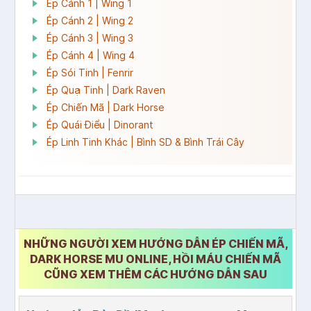
Ép Cánh 1 | Wing 1
Ép Cánh 2 | Wing 2
Ép Cánh 3 | Wing 3
Ép Cánh 4 | Wing 4
Ép Sói Tinh | Fenrir
Ép Quạ Tinh | Dark Raven
Ép Chiến Mã | Dark Horse
Ép Quái Điểu | Dinorant
Ép Linh Tinh Khác | Bình SD & Bình Trái Cây
NHỮNG NGƯỜI XEM HƯỚNG DẪN ÉP CHIẾN MÃ,
DARK HORSE MU ONLINE, HỒI MÁU CHIẾN MÃ
CŨNG XEM THÊM CÁC HƯỚNG DẪN SAU