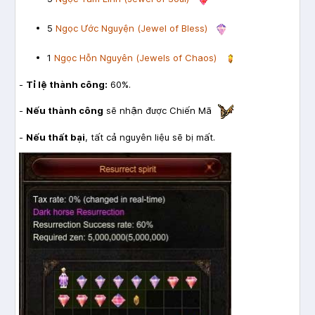
5
Ngọc Ước Nguyện (Jewel of Bless)
1
Ngọc Hỗn Nguyên (Jewels of Chaos)
-
Tỉ lệ thành công:
60%.
-
Nếu thành công
sẽ nhận được Chiến Mã
-
Nếu thất bại
, tất cả nguyên liệu sẽ bị mất.