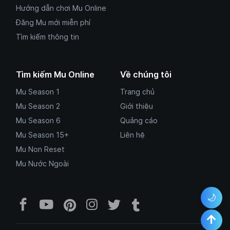
Hướng dẫn chơi Mu Online
Đăng Mu mới miễn phí
Tìm kiếm thông tin
Tìm kiếm Mu Online
Về chúng tôi
Mu Season 1
Trang chủ
Mu Season 2
Giới thiệu
Mu Season 6
Quảng cáo
Mu Season 15+
Liên hệ
Mu Non Reset
Mu Nước Ngoài
🌙
Facebook Mu Mới Ra - Mumoira.onl
YouTube Mu Mới Ra - Kênh tổng
Pinterest Mumoira.online 
Instagram Mumoira.onli
Twitter Mumoira.onl
Tumblr Mu Mới R