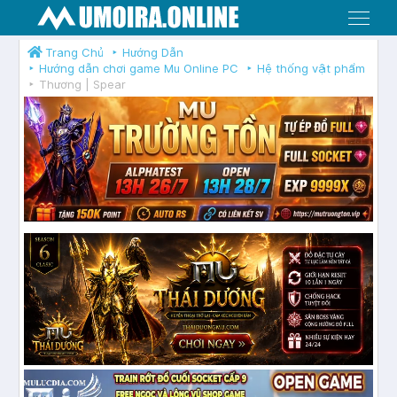
Menu
Trang Chủ
Hướng Dẫn
Hướng dẫn chơi game Mu Online PC
Hệ thống vật phẩm
Thương | Spear