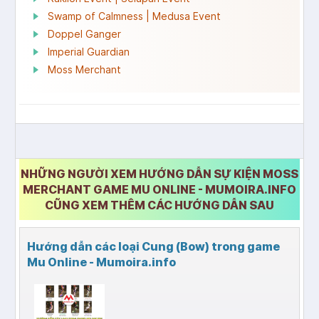
Swamp of Calmness | Medusa Event
Doppel Ganger
Imperial Guardian
Moss Merchant
NHỮNG NGƯỜI XEM HƯỚNG DẪN SỰ KIỆN MOSS
MERCHANT GAME MU ONLINE - MUMOIRA.INFO
CŨNG XEM THÊM CÁC HƯỚNG DẪN SAU
Hướng dẫn các loại Cung (Bow) trong game
Mu Online - Mumoira.info