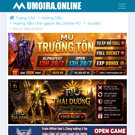
Menu
Trang Chủ
Hướng Dẫn
Hướng dẫn chơi game Mu Online PC
Sự kiện
Moss Merchant