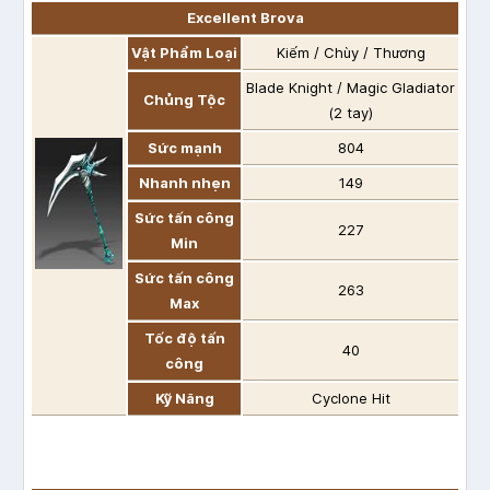
Excellent Brova
Vật Phẩm Loại
Kiếm / Chùy / Thương
Blade Knight / Magic Gladiator
Chủng Tộc
(2 tay)
Sức mạnh
804
Nhanh nhẹn
149
Sức tấn công
227
Min
Sức tấn công
263
Max
Tốc độ tấn
40
công
Kỹ Năng
Cyclone Hit