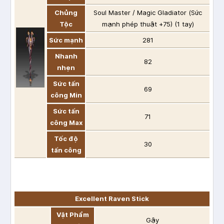
Chủng
Soul Master / Magic Gladiator (Sức
Tộc
mạnh phép thuật +75) (1 tay)
Sức mạnh
281
Nhanh
82
nhẹn
Sức tấn
69
công Min
Sức tấn
71
công Max
Tốc độ
30
tấn công
Excellent Raven Stick
Vật Phẩm
Gậy