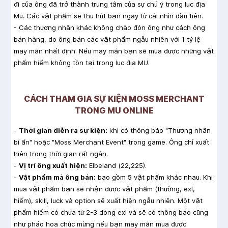
đi của ông đã trở thành trung tâm của sự chú ý trong lục địa
Mu. Các vật phẩm sẽ thu hút bạn ngay từ cái nhìn đầu tiên.
- Các thương nhân khác không chào đón ông như cách ông
bán hàng, do ông bán các vật phẩm ngẫu nhiên với 1 tỷ lệ
may mắn nhất định. Nếu may mắn bạn sẽ mua được những vật
phẩm hiếm không tồn tại trong lục địa MU.
CÁCH THAM GIA SỰ KIỆN MOSS MERCHANT
TRONG MU ONLINE
-
Thời gian diễn ra sự kiện:
khi có thông báo "Thương nhân
bí ẩn" hoặc "Moss Merchant Event" trong game. Ông chỉ xuất
hiện trong thời gian rất ngắn.
-
Vị trí ông xuất hiện:
Elbeland (22,225).
-
Vật phẩm mà ông bán:
bao gồm 5 vật phẩm khác nhau. Khi
mua vật phẩm bạn sẽ nhận được vật phẩm (thường, exl,
hiếm), skill, luck và option sẽ xuất hiện ngẫu nhiên. Một vật
phẩm hiếm có chứa từ 2-3 dòng exl và sẽ có thông báo cũng
như pháo hoa chúc mừng nếu bạn may mắn mua được.