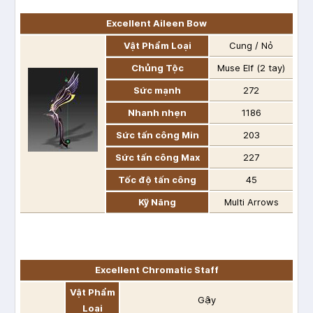
Excellent Aileen Bow
Vật Phẩm Loại
Cung / Nỏ
Chủng Tộc
Muse Elf (2 tay)
Sức mạnh
272
Nhanh nhẹn
1186
Sức tấn công Min
203
Sức tấn công Max
227
Tốc độ tấn công
45
Kỹ Năng
Multi Arrows
Excellent Chromatic Staff
Vật Phẩm
Gậy
Loại