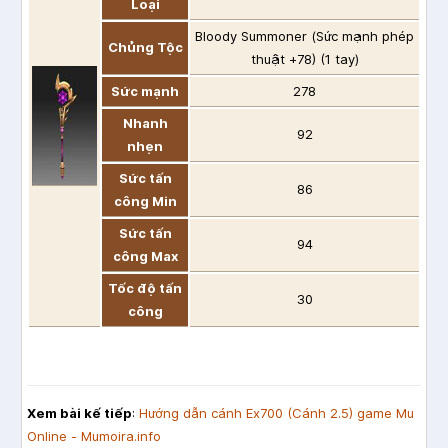
Loại
Bloody Summoner (Sức mạnh phép
Chủng Tộc
thuật +78) (1 tay)
Sức mạnh
278
Nhanh
92
nhẹn
Sức tấn
86
công Min
Sức tấn
94
công Max
Tốc độ tấn
30
công
Xem bài kế tiếp
:
Hướng dẫn cánh Ex700 (Cánh 2.5) game Mu
Online - Mumoira.info