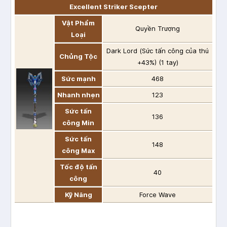
Excellent Striker Scepter
Vật Phẩm
Quyền Trượng
Loại
Dark Lord (Sức tấn công của thú
Chủng Tộc
+43%) (1 tay)
Sức mạnh
468
Nhanh nhẹn
123
Sức tấn
136
công Min
Sức tấn
148
công Max
Tốc độ tấn
40
công
Kỹ Năng
Force Wave