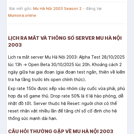
Bài viết gốc:
Mu Hà Nội 2003 Season 2
- đăng tại
Mumoira.online
LỊCH RA MẮT VÀ THÔNG SỐ SERVER MU HÀ NỘI
2003
Lịch ra mắt server Mu Hà Nội 2003: Alpha Test 28/10/2025
lúc 13h → Open Beta 30/10/2025 lúc 20h. Khoảng cách 2
ngày giữa hai giai đoạn (giai đoạn test ngắn, thiên về kiểm
tra hạ tầng trước khi open chính thức).
Exp rate 150x được xếp vào nhóm cày cuốc vừa phải, phù
hợp đa số game thủ. Drop rate 50% là tỉ lệ hào phóng, dễ
nhặt đồ tốt. Server thuộc hệ Reset: người chơi có thể
reset nhân vật nhiều lần để tăng chỉ số cố định cho hệ
thống sức mạnh dài hạn.
CÂU HỎI THƯỜNG GẶP VỀ MU HÀ NỘI 2003