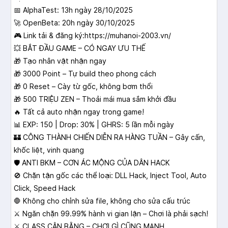
📅 AlphaTest: 13h ngày 28/10/2025
🚀 OpenBeta: 20h ngày 30/10/2025
🎮 Link tải & đăng ký:https://muhanoi-2003.vn/
💥 BẮT ĐẦU GAME – CÓ NGAY ƯU THẾ
🎁 Tạo nhân vật nhận ngay
🎁 3000 Point – Tự build theo phong cách
🎁 0 Reset – Cày từ gốc, không bơm thổi
🎁 500 TRIỆU ZEN – Thoải mái mua sắm khởi đầu
🔥 Tất cả auto nhận ngay trong game!
📊 EXP: 150 | Drop: 30% | GHRS: 5 lần mỗi ngày
🏰 CÔNG THÀNH CHIẾN DIỄN RA HÀNG TUẦN – Gây cấn,
khốc liệt, vinh quang
🛡️ ANTI BKM – CƠN ÁC MỘNG CỦA DÂN HACK
🚫 Chặn tận gốc các thể loại: DLL Hack, Inject Tool, Auto
Click, Speed Hack
🛑 Không cho chỉnh sửa file, không cho sửa cấu trúc
⚔️ Ngăn chặn 99.99% hành vi gian lận – Chơi là phải sạch!
⚔️ CLASS CÂN BẰNG – CHƠI GÌ CŨNG MẠNH