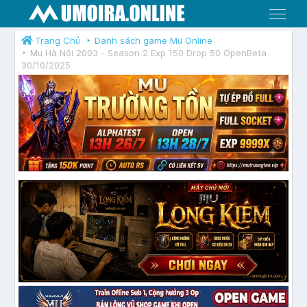
Menu
Trang Chủ
Danh sách game Mu Online
Mu Hà Nội 2003 - Season 2 Exp 150 Drop 50 OpenBeta
30/10/2025