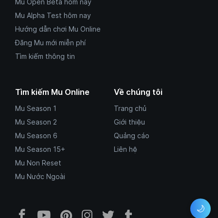
Mu Open Beta hôm nay
Mu Alpha Test hôm nay
Hướng dẫn chơi Mu Online
Đăng Mu mới miễn phí
Tìm kiếm thông tin
Tìm kiếm Mu Online
Về chúng tôi
Mu Season 1
Trang chủ
Mu Season 2
Giới thiệu
Mu Season 6
Quảng cáo
Mu Season 15+
Liên hệ
Mu Non Reset
Mu Nước Ngoài
🌙
Facebook Mu Mới Ra - Mumoira.onl
YouTube Mu Mới Ra - Kênh tổng
Pinterest Mumoira.online 
Instagram Mumoira.onli
Twitter Mumoira.onl
Tumblr Mu Mới R