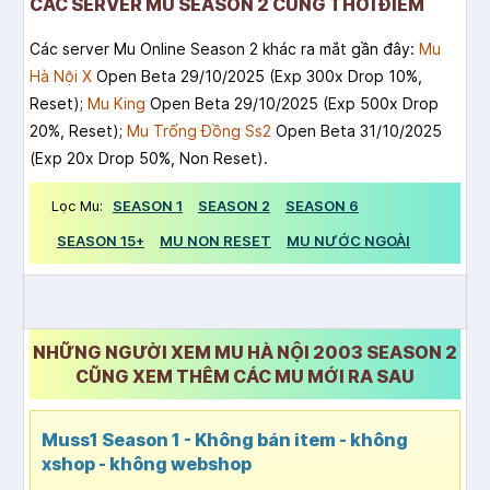
CÁC SERVER MU SEASON 2 CÙNG THỜI ĐIỂM
Các server Mu Online Season 2 khác ra mắt gần đây:
Mu
Hà Nội X
Open Beta 29/10/2025 (Exp 300x Drop 10%,
Reset);
Mu King
Open Beta 29/10/2025 (Exp 500x Drop
20%, Reset);
Mu Trống Đồng Ss2
Open Beta 31/10/2025
(Exp 20x Drop 50%, Non Reset).
Lọc Mu:
SEASON 1
SEASON 2
SEASON 6
SEASON 15+
MU NON RESET
MU NƯỚC NGOÀI
NHỮNG NGƯỜI XEM MU HÀ NỘI 2003 SEASON 2
CŨNG XEM THÊM CÁC MU MỚI RA SAU
Muss1 Season 1 - Không bán item - không
xshop - không webshop