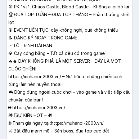
🎯 PK 1vs1, Chaos Castle, Blood Castle – Không ai bị bỏ lại
🏆 ĐUA TOP TUẦN – ĐUA TOP THÁNG – Phần thưởng khét
lẹt
🎯 EVENT LIÊN TỤC, cày không nghỉ, quà không thiếu
📝 ĐĂNG KÝ NGAY TRONG GAME
📈 LỘ TRÌNH DÀI HẠN
💎 Cày công bằng – Tất cả đều có trong game
🔥🔥 ĐÂY KHÔNG PHẢI LÀ MỘT SERVER – ĐÂY LÀ MỘT
CUỘC CHIẾN!
https://muhanoi-2003.vn/ – Nơi hội tụ những chiến binh
từng làm nên huyền thoại!
🎮 Đừng đứng ngoài cuộc chơi – vào game và viết tiếp câu
chuyện của bạn!
🌐 https://muhanoi-2003.vn/
🎁 [SỰ KIỆN HOT – 🎁
🌐 Tham gia ngay tại:https://muhanoi-2003.vn/
⚔️ Bắt đầu mạnh mẽ – Săn boss, đua top cực dễ!