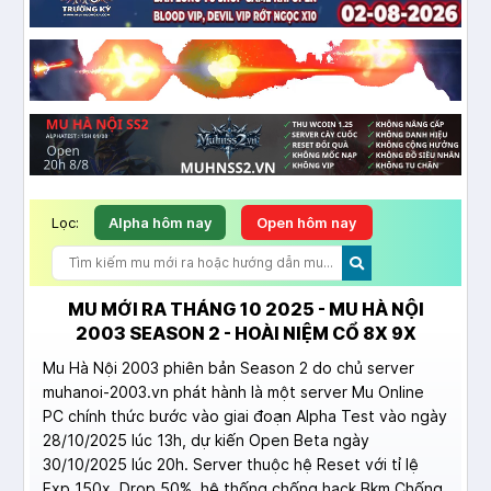
Lọc:
Alpha hôm nay
Open hôm nay
MU MỚI RA THÁNG 10 2025 - MU HÀ NỘI
2003 SEASON 2 - HOÀI NIỆM CỔ 8X 9X
Mu Hà Nội 2003 phiên bản Season 2 do chủ server
muhanoi-2003.vn phát hành là một server Mu Online
PC chính thức bước vào giai đoạn Alpha Test vào ngày
28/10/2025 lúc 13h, dự kiến Open Beta ngày
30/10/2025 lúc 20h. Server thuộc hệ Reset với tỉ lệ
Exp 150x, Drop 50%, hệ thống chống hack Bkm Chống