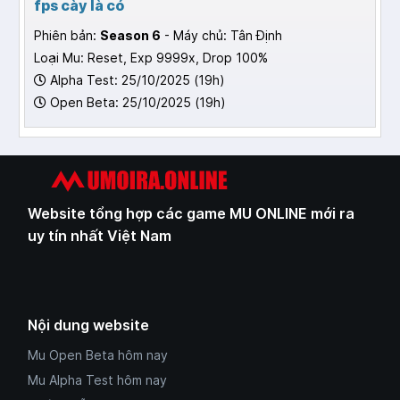
fps cày là có
Phiên bản:
Season 6
- Máy chủ: Tân Định
Loại Mu: Reset, Exp 9999x, Drop 100%
Alpha Test: 25/10/2025 (19h)
Open Beta: 25/10/2025 (19h)
Website tổng hợp các game MU ONLINE mới ra
uy tín nhất Việt Nam
Nội dung website
Mu Open Beta hôm nay
Mu Alpha Test hôm nay