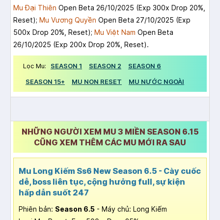
Mu Đại Thiên
Open Beta 26/10/2025 (Exp 300x Drop 20%,
Reset);
Mu Vương Quyền
Open Beta 27/10/2025 (Exp
500x Drop 20%, Reset);
Mu Việt Nam
Open Beta
26/10/2025 (Exp 200x Drop 20%, Reset).
Lọc Mu:
SEASON 1
SEASON 2
SEASON 6
SEASON 15+
MU NON RESET
MU NƯỚC NGOÀI
NHỮNG NGƯỜI XEM MU 3 MIỀN SEASON 6.15
CŨNG XEM THÊM CÁC MU MỚI RA SAU
Mu Long Kiếm Ss6 New Season 6.5 - Cày cuốc
dễ, boss liên tục, cộng hưởng full, sự kiện
hấp dẫn suốt 247
Phiên bản:
Season 6.5
- Máy chủ: Long Kiếm