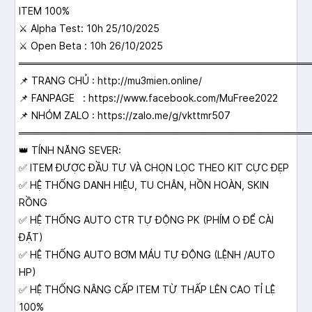
ITEM 100%
⚔ Alpha Test: 10h 25/10/2025
⚔ Open Beta : 10h 26/10/2025
══════════════════════════════════════════
📌 TRANG CHỦ : http://mu3mien.online/
📌 FANPAGE : https://www.facebook.com/MuFree2022
📌 NHÓM ZALO : https://zalo.me/g/vkttmr507
══════════════════════════════════════════
👑 TÍNH NĂNG SEVER:
✅ ITEM ĐƯỢC ĐẦU TƯ VÀ CHỌN LỌC THEO KIT CỰC ĐẸP
✅ HỆ THỐNG DANH HIỆU, TU CHÂN, HỒN HOÀN, SKIN
RỒNG
✅ HỆ THỐNG AUTO CTR TỰ ĐỘNG PK (PHÍM O ĐỂ CÀI
ĐẶT)
✅ HỆ THỐNG AUTO BƠM MÁU TỰ ĐỘNG (LỆNH /AUTO
HP)
✅ HỆ THỐNG NÂNG CẤP ITEM TỪ THẤP LÊN CAO TỈ LỆ
100%