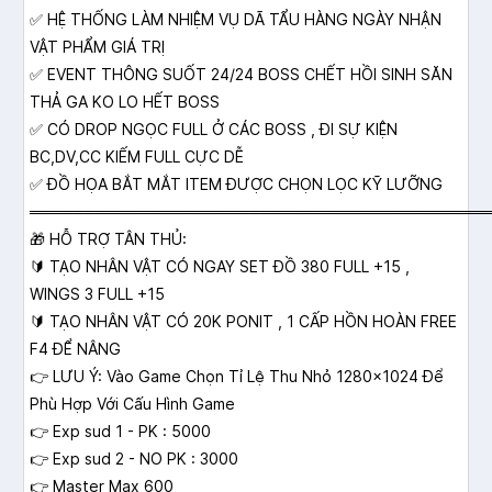
✅ HỆ THỐNG LÀM NHIỆM VỤ DÃ TẨU HÀNG NGÀY NHẬN
VẬT PHẨM GIÁ TRỊ
✅ EVENT THÔNG SUỐT 24/24 BOSS CHẾT HỒI SINH SĂN
THẢ GA KO LO HẾT BOSS
✅ CÓ DROP NGỌC FULL Ở CÁC BOSS , ĐI SỰ KIỆN
BC,DV,CC KIẾM FULL CỰC DỄ
✅ ĐỒ HỌA BẮT MẮT ITEM ĐƯỢC CHỌN LỌC KỸ LƯỠNG
══════════════════════════════════════════
🎁 HỖ TRỢ TÂN THỦ:
🔰 TẠO NHÂN VẬT CÓ NGAY SET ĐỒ 380 FULL +15 ,
WINGS 3 FULL +15
🔰 TẠO NHÂN VẬT CÓ 20K PONIT , 1 CẤP HỒN HOÀN FREE
F4 ĐỂ NÂNG
👉 LƯU Ý: Vào Game Chọn Tỉ Lệ Thu Nhỏ 1280x1024 Để
Phù Hợp Với Cấu Hình Game
👉 Exp sud 1 - PK : 5000
👉 Exp sud 2 - NO PK : 3000
👉 Master Max 600