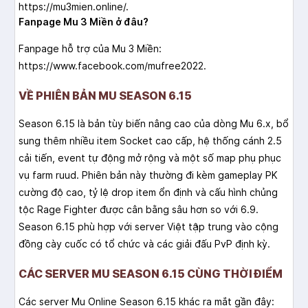
https://mu3mien.online/.
Fanpage Mu 3 Miền ở đâu?
Fanpage hỗ trợ của Mu 3 Miền:
https://www.facebook.com/mufree2022.
VỀ PHIÊN BẢN MU SEASON 6.15
Season 6.15 là bản tùy biến nâng cao của dòng Mu 6.x, bổ
sung thêm nhiều item Socket cao cấp, hệ thống cánh 2.5
cải tiến, event tự động mở rộng và một số map phụ phục
vụ farm ruud. Phiên bản này thường đi kèm gameplay PK
cường độ cao, tỷ lệ drop item ổn định và cấu hình chủng
tộc Rage Fighter được cân bằng sâu hơn so với 6.9.
Season 6.15 phù hợp với server Việt tập trung vào cộng
đồng cày cuốc có tổ chức và các giải đấu PvP định kỳ.
CÁC SERVER MU SEASON 6.15 CÙNG THỜI ĐIỂM
Các server Mu Online Season 6.15 khác ra mắt gần đây: