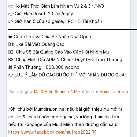
👉 Ko Mất Thời Gian Làm Nhiệm Vụ 2 & 3 : /NV3
👉 Giới Hạn Reset: 20 lần /ngày
👉 Giới hạn 5 cửa sổ game/1 PC - 5 Tài Khoản
══════════════════════════════════════════
👑 Code Like Và Chia Sẽ Nhận Quà Open:
B1: Like Bài Viết Quảng Cáo
B2: Chia Sẽ Bài Quảng Cáo Vào Các Hội Nhóm Mu
B3: Chụp Hình Gửi ADMIN Check Duyệt Để Trao Thưởng
🎁 Phần Thưởng: 1000.000 wcoinc
👉 LƯU Ý LÀM ĐỦ CÁC BƯỚC THÌ MỚI NHẬN ĐƯỢC QUÀ!
Bài viết gốc:
Mu 3 Miền Season 6.15
- đăng tại
Mumoira.online
❗️Ghi chú bởi Mumoira.online: nếu bài giới thiệu mu mới ra
có like & share nhận code game, vui lòng tham gia trực
tiếp tại Fanpage của Mu 3 Miền theo đường dẫn sau:
https://www.facebook.com/mufree2022