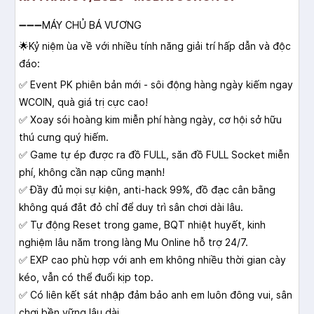
➖➖➖MÁY CHỦ BÁ VƯƠNG
🌟Kỷ niệm ùa về với nhiều tính năng giải trí hấp dẫn và độc
đáo:
✅ Event PK phiên bản mới - sôi động hàng ngày kiếm ngay
WCOIN, quà giá trị cực cao!
✅ Xoay sói hoàng kim miễn phí hàng ngày, cơ hội sở hữu
thú cưng quý hiếm.
✅ Game tự ép được ra đồ FULL, săn đồ FULL Socket miễn
phí, không cần nạp cũng mạnh!
✅ Đầy đủ mọi sự kiện, anti-hack 99%, đồ đạc cân bằng
không quá đắt đỏ chỉ để duy trì sân chơi dài lâu.
✅ Tự động Reset trong game, BQT nhiệt huyết, kinh
nghiệm lâu năm trong làng Mu Online hỗ trợ 24/7.
✅ EXP cao phù hợp với anh em không nhiều thời gian cày
kéo, vẫn có thể đuổi kịp top.
✅ Có liên kết sát nhập đảm bảo anh em luôn đông vui, sân
chơi bền vững lâu dài.