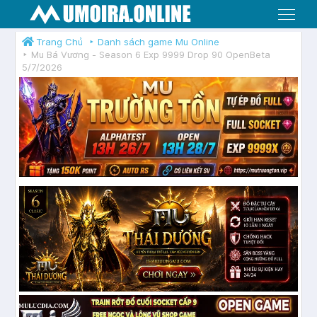
Menu
Trang Chủ
Danh sách game Mu Online
Mu Bá Vương - Season 6 Exp 9999 Drop 90 OpenBeta
5/7/2026