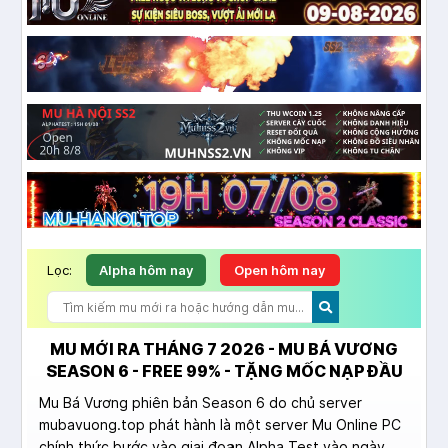
Lọc:
Alpha hôm nay
Open hôm nay
MU MỚI RA THÁNG 7 2026 - MU BÁ VƯƠNG
SEASON 6 - FREE 99% - TẶNG MỐC NẠP ĐẦU
Mu Bá Vương phiên bản Season 6 do chủ server
mubavuong.top phát hành là một server Mu Online PC
chính thức bước vào giai đoạn Alpha Test vào ngày