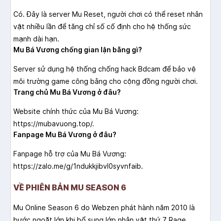
Có. Đây là server Mu Reset, người chơi có thể reset nhân
vật nhiều lần để tăng chỉ số cố định cho hệ thống sức
mạnh dài hạn.
Mu Bá Vương chống gian lận bằng gì?
Server sử dụng hệ thống chống hack Bdcam để bảo vệ
môi trường game công bằng cho cộng đồng người chơi.
Trang chủ Mu Bá Vương ở đâu?
Website chính thức của Mu Bá Vương:
https://mubavuong.top/.
Fanpage Mu Bá Vương ở đâu?
Fanpage hỗ trợ của Mu Bá Vương:
https://zalo.me/g/1ndukkjibvl0syvnfaib.
VỀ PHIÊN BẢN MU SEASON 6
Mu Online Season 6 do Webzen phát hành năm 2010 là
bước ngoặt lớn khi bổ sung lớp nhân vật thứ 7 Rage