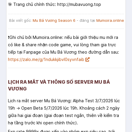
🎯 Trang chủ chính thức: http://mubavuong.top
Bài viết gốc:
Mu Bá Vương Season 6
- đăng tại
Mumoira.online
❗️Ghi chú bởi Mumoira.online: nếu bài giới thiệu mu mới ra
có like & share nhận code game, vui lòng tham gia trực
tiếp tại Fanpage của Mu Bá Vương theo đường dẫn sau:
https://zalo.me/g/1ndukkjibvl0syvnfaib
LỊCH RA MẮT VÀ THÔNG SỐ SERVER MU BÁ
VƯƠNG
Lịch ra mắt server Mu Bá Vương: Alpha Test 3/7/2026 lúc
19h → Open Beta 5/7/2026 lúc 19h. Khoảng cách 2 ngày
giữa hai giai đoạn (giai đoạn test ngắn, thiên về kiểm tra
hạ tầng trước khi open chính thức).
Exp rate 9999x được xếp vào nhóm exp siêu cao, trải