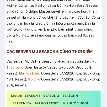
Fighter cùng map Raklion và sự kiện Raklion Boss. Season
6 mở rộng hệ thống Master Level lên mức cao hơn, thêm
Jewel of Harmony với cơ chế tăng cấp item độc lập, đồng
thời chuẩn hoá lại giao diện và hiệu ứng kỹ năng. Đây là
một trong những phiên bản phổ biến nhất trong cộng
đồng Mu Việt, nền tảng của hàng loạt bản mod 6.x sau
này.
CÁC SERVER MU SEASON 6 CÙNG THỜI ĐIỂM
Các server Mu Online Season 6 khác ra mắt gần đây:
Mu
Triệu Long
Open Beta 5/7/2026 (Exp 300x Drop 30%,
Reset);
Mu Hỏa Long
Open Beta 5/7/2026 (Exp 200x Drop
40%, Reset);
Goldmu
Open Beta 5/7/2026 (Exp 300x Drop
20%, Reset).
Lọc Mu:
SEASON 1
SEASON 2
SEASON 6
SEASON 15+
MU NON RESET
MU NƯỚC NGOÀI