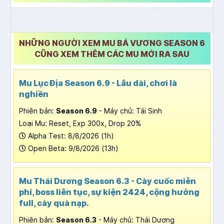
NHỮNG NGƯỜI XEM MU BÁ VƯƠNG SEASON 6
CŨNG XEM THÊM CÁC MU MỚI RA SAU
Mu Lục Địa Season 6.9 - Lâu dài, chơi là
nghiền
Phiên bản:
Season 6.9
- Máy chủ: Tái Sinh
Loại Mu: Reset, Exp 300x, Drop 20%
Alpha Test: 8/8/2026 (1h)
Open Beta: 9/8/2026 (13h)
Mu Thái Dương Season 6.3 - Cày cuốc miễn
phí, boss liên tục, sự kiện 2424, cộng hưởng
full, cày quà nạp.
Phiên bản:
Season 6.3
- Máy chủ: Thái Dương