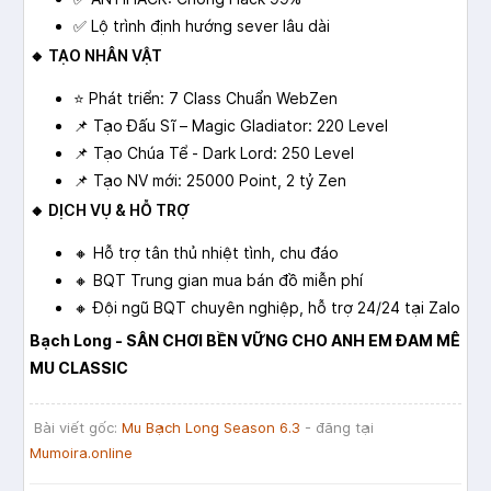
✅ Lộ trình định hướng sever lâu dài
🔸 TẠO NHÂN VẬT
⭐ Phát triển: 7 Class Chuẩn WebZen
📌 Tạo Đấu Sĩ – Magic Gladiator: 220 Level
📌 Tạo Chúa Tể - Dark Lord: 250 Level
📌 Tạo NV mới: 25000 Point, 2 tỷ Zen
🔸 DỊCH VỤ & HỖ TRỢ
🔸 Hỗ trợ tân thủ nhiệt tình, chu đáo
🔸 BQT Trung gian mua bán đồ miễn phí
🔸 Đội ngũ BQT chuyên nghiệp, hỗ trợ 24/24 tại Zalo
Bạch Long - SÂN CHƠI BỀN VỮNG CHO ANH EM ĐAM MÊ
MU CLASSIC
Bài viết gốc:
Mu Bạch Long Season 6.3
- đăng tại
Mumoira.online