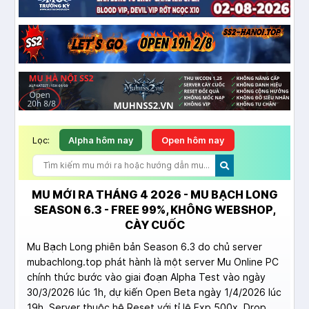
Lọc:
Alpha hôm nay
Open hôm nay
MU MỚI RA THÁNG 4 2026 - MU BẠCH LONG
SEASON 6.3 - FREE 99%, KHÔNG WEBSHOP,
CÀY CUỐC
Mu Bạch Long phiên bản Season 6.3 do chủ server
mubachlong.top phát hành là một server Mu Online PC
chính thức bước vào giai đoạn Alpha Test vào ngày
30/3/2026 lúc 1h, dự kiến Open Beta ngày 1/4/2026 lúc
19h. Server thuộc hệ Reset với tỉ lệ Exp 500x, Drop