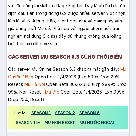
và cân bằng lại skill sau Rage Fighter. Đây là phiên bản ổn
định đầu tiên trong dòng 6.x được nhiều server Việt chọn
làm lõi vì tỷ lệ bug thấp, client gọn nhẹ và gameplay vẫn
giữ đúng chất Mu cổ. Phù hợp với người chơi muốn trải
nghiệm nội dung 6-class đầy đủ nhưng không quá loãng
bởi item mở rộng về sau.
CÁC SERVER MU SEASON 6.3 CÙNG THỜI ĐIỂM
Các server Mu Online Season 6.3 khác ra mắt gần đây:
Mu
Quyền Năng
Open Beta 1/4/2026 (Exp 500x Drop 20%,
Reset);
Mu Hà Nội
Open Beta 30/3/2026 (Exp 9999x Drop
99%, Non Reset);
Mu Vtc
Open Beta 1/4/2026 (Exp 999x
Drop 20%, Reset).
Lọc Mu:
SEASON 1
SEASON 2
SEASON 6
SEASON 15+
MU NON RESET
MU NƯỚC NGOÀI