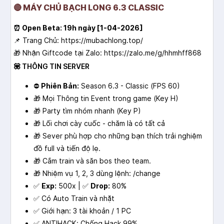
🔴 MÁY CHỦ BẠCH LONG 6.3 CLASSIC
⏰ Open Beta: 19h ngày [1-04-2026]
📌 Trang Chủ:
https://mubachlong.top/
🎁 Nhận Giftcode tại Zalo:
https://zalo.me/g/hhmhff868
💟 THÔNG TIN SERVER
⛔
Phiên Bản:
Season 6.3 - Classic
(FPS 60)
🎁 Mọi Thông tin Event trong game (Key H)
🎁 Party tìm nhóm nhanh (Key P)
🎁 Lối chơi cày cuốc - chăm là có tất cả
🎁 Sever phù hợp cho những bạn thích trải nghiệm
đồ full và tiến độ lẹ.
🎁 Cắm train và săn bos theo team.
🎁 Nhiệm vụ 1, 2, 3 dùng lệnh: /change
✅
Exp:
500x | ✅
Drop:
80%
✅ Có Auto Train và nhặt
✅ Giới hạn: 3 tài khoản / 1 PC
✅ ANTIHACK: Chống Hack 99%