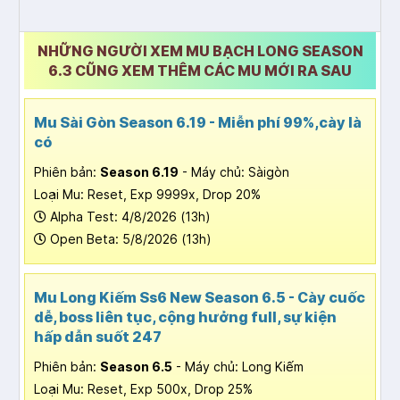
NHỮNG NGƯỜI XEM MU BẠCH LONG SEASON
6.3 CŨNG XEM THÊM CÁC MU MỚI RA SAU
Mu Sài Gòn Season 6.19 - Miễn phí 99%,cày là
có
Phiên bản:
Season 6.19
- Máy chủ: Sàigòn
Loại Mu: Reset, Exp 9999x, Drop 20%
Alpha Test: 4/8/2026 (13h)
Open Beta: 5/8/2026 (13h)
Mu Long Kiếm Ss6 New Season 6.5 - Cày cuốc
dễ, boss liên tục, cộng hưởng full, sự kiện
hấp dẫn suốt 247
Phiên bản:
Season 6.5
- Máy chủ: Long Kiếm
Loại Mu: Reset, Exp 500x, Drop 25%