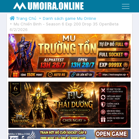
Menu
Trang Chủ
Danh sách game Mu Online
Mu Chiến Binh - Season 6 Exp 200 Drop 35 OpenBeta
6/2/2026