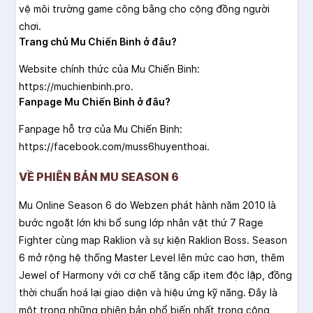
vệ môi trường game công bằng cho cộng đồng người
chơi.
Trang chủ Mu Chiến Binh ở đâu?
Website chính thức của Mu Chiến Binh:
https://muchienbinh.pro.
Fanpage Mu Chiến Binh ở đâu?
Fanpage hỗ trợ của Mu Chiến Binh:
https://facebook.com/muss6huyenthoai.
VỀ PHIÊN BẢN MU SEASON 6
Mu Online Season 6 do Webzen phát hành năm 2010 là
bước ngoặt lớn khi bổ sung lớp nhân vật thứ 7 Rage
Fighter cùng map Raklion và sự kiện Raklion Boss. Season
6 mở rộng hệ thống Master Level lên mức cao hơn, thêm
Jewel of Harmony với cơ chế tăng cấp item độc lập, đồng
thời chuẩn hoá lại giao diện và hiệu ứng kỹ năng. Đây là
một trong những phiên bản phổ biến nhất trong cộng