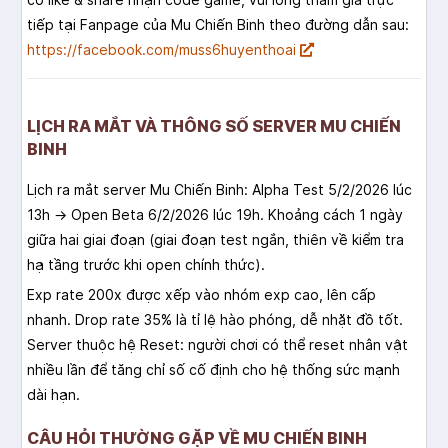
tiếp tại Fanpage của Mu Chiến Binh theo đường dẫn sau:
https://facebook.com/muss6huyenthoai
LỊCH RA MẮT VÀ THÔNG SỐ SERVER MU CHIẾN
BINH
Lịch ra mắt server Mu Chiến Binh: Alpha Test 5/2/2026 lúc
13h → Open Beta 6/2/2026 lúc 19h. Khoảng cách 1 ngày
giữa hai giai đoạn (giai đoạn test ngắn, thiên về kiểm tra
hạ tầng trước khi open chính thức).
Exp rate 200x được xếp vào nhóm exp cao, lên cấp
nhanh. Drop rate 35% là tỉ lệ hào phóng, dễ nhặt đồ tốt.
Server thuộc hệ Reset: người chơi có thể reset nhân vật
nhiều lần để tăng chỉ số cố định cho hệ thống sức mạnh
dài hạn.
CÂU HỎI THƯỜNG GẶP VỀ MU CHIẾN BINH