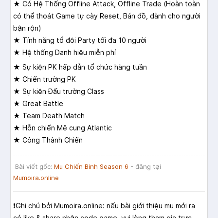
★ Có Hệ Thống Offline Attack, Offline Trade (Hoàn toàn
có thể thoát Game tự cày Reset, Bán đồ, dành cho người
bận rộn)
★ Tính năng tổ đội Party tối đa 10 người
★ Hệ thống Danh hiệu miễn phí
★ Sự kiện PK hấp dẫn tổ chức hàng tuần
★ Chiến trường PK
★ Sự kiện Đấu trường Class
★ Great Battle
★ Team Death Match
★ Hỗn chiến Mê cung Atlantic
★ Công Thành Chiến
Bài viết gốc:
Mu Chiến Binh Season 6
- đăng tại
Mumoira.online
❗️Ghi chú bởi Mumoira.online: nếu bài giới thiệu mu mới ra
có like & share nhận code game, vui lòng tham gia trực