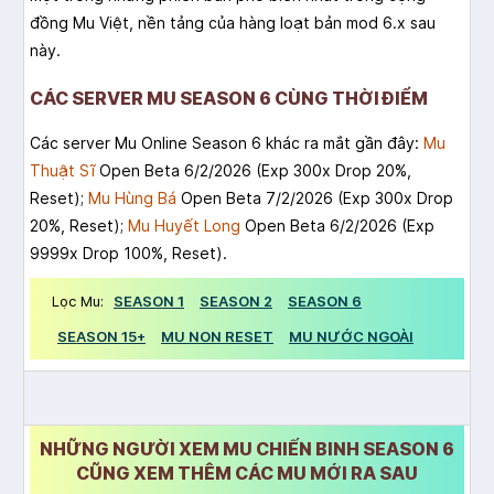
đồng Mu Việt, nền tảng của hàng loạt bản mod 6.x sau
này.
CÁC SERVER MU SEASON 6 CÙNG THỜI ĐIỂM
Các server Mu Online Season 6 khác ra mắt gần đây:
Mu
Thuật Sĩ
Open Beta 6/2/2026 (Exp 300x Drop 20%,
Reset);
Mu Hùng Bá
Open Beta 7/2/2026 (Exp 300x Drop
20%, Reset);
Mu Huyết Long
Open Beta 6/2/2026 (Exp
9999x Drop 100%, Reset).
Lọc Mu:
SEASON 1
SEASON 2
SEASON 6
SEASON 15+
MU NON RESET
MU NƯỚC NGOÀI
NHỮNG NGƯỜI XEM MU CHIẾN BINH SEASON 6
CŨNG XEM THÊM CÁC MU MỚI RA SAU