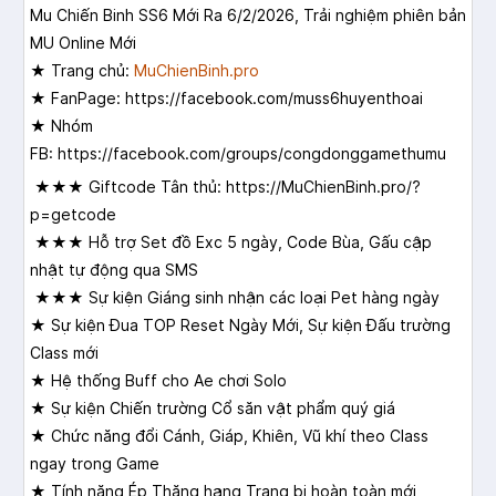
Mu Chiến Binh SS6 Mới Ra 6/2/2026, Trải nghiệm phiên bản
MU Online Mới
★ Trang chủ:
MuChienBinh.pro
★ FanPage:
https://facebook.com/muss6huyenthoai
★ Nhóm
FB:
https://facebook.com/groups/congdonggamethumu
★★★ Giftcode Tân thủ:
https://
MuChienBinh.pro
/?
p=getcode
★★★ Hỗ trợ Set đồ Exc 5 ngày, Code Bùa, Gấu cập
nhật tự động qua SMS
★★★ Sự kiện Giáng sinh nhận các loại Pet hàng ngày
★ Sự kiện Đua TOP Reset Ngày Mới, Sự kiện Đấu trường
Class mới
★ Hệ thống Buff cho Ae chơi Solo
★ Sự kiện Chiến trường Cổ săn vật phẩm quý giá
★ Chức năng đổi Cánh, Giáp, Khiên, Vũ khí theo Class
ngay trong Game
★ Tính năng Ép Thăng hạng Trang bị hoàn toàn mới