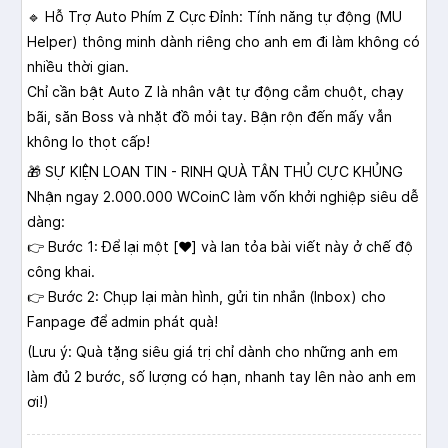
🔹 Hỗ Trợ Auto Phím Z Cực Đỉnh: Tính năng tự động (MU
Helper) thông minh dành riêng cho anh em đi làm không có
nhiều thời gian.
Chỉ cần bật Auto Z là nhân vật tự động cắm chuột, chạy
bãi, săn Boss và nhặt đồ mỏi tay. Bận rộn đến mấy vẫn
không lo thọt cấp!
🎁 SỰ KIỆN LOAN TIN - RINH QUÀ TÂN THỦ CỰC KHỦNG
Nhận ngay 2.000.000 WCoinC làm vốn khởi nghiệp siêu dễ
dàng:
👉 Bước 1: Để lại một [♥️] và lan tỏa bài viết này ở chế độ
công khai.
👉 Bước 2: Chụp lại màn hình, gửi tin nhắn (Inbox) cho
Fanpage để admin phát quà!
(Lưu ý: Quà tặng siêu giá trị chỉ dành cho những anh em
làm đủ 2 bước, số lượng có hạn, nhanh tay lên nào anh em
ơi!)