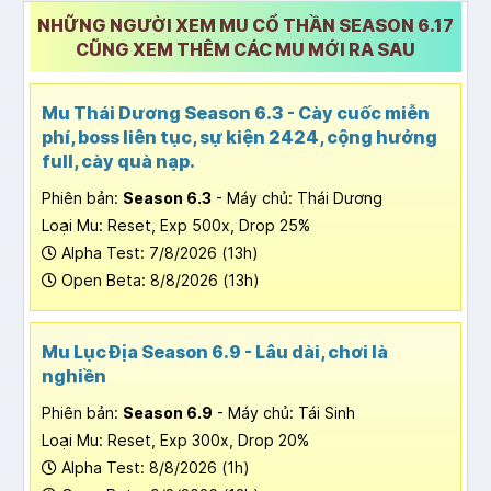
NHỮNG NGƯỜI XEM MU CỔ THẦN SEASON 6.17
CŨNG XEM THÊM CÁC MU MỚI RA SAU
Mu Thái Dương Season 6.3 - Cày cuốc miễn
phí, boss liên tục, sự kiện 2424, cộng hưởng
full, cày quà nạp.
Phiên bản:
Season 6.3
- Máy chủ: Thái Dương
Loại Mu: Reset, Exp 500x, Drop 25%
Alpha Test: 7/8/2026 (13h)
Open Beta: 8/8/2026 (13h)
Mu Lục Địa Season 6.9 - Lâu dài, chơi là
nghiền
Phiên bản:
Season 6.9
- Máy chủ: Tái Sinh
Loại Mu: Reset, Exp 300x, Drop 20%
Alpha Test: 8/8/2026 (1h)