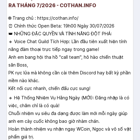
RA THÁNG 7/2026 - COTHAN.INFO
🌐 Trang chủ : https://cothan.info/
⏰ Chính thức Open Beta: 19h00 Ngày 30/07/2026
👑 NHỮNG ĐẶC QUYỀN VÀ TÍNH NĂNG ĐỘT PHÁ:
🔹 Voice Chat Guild Tích Hợp: Lần đầu tiên xuất hiện tính
năng đàm thoại trực tiếp ngay trong game!
Anh em bang hội tha hồ "call team", hô hào chiến thuật
săn Boss,
PK rực lửa mà không cần cài thêm Discord hay bất kỳ phần
mềm nào khác.
Kết nối cực nhanh, chiến đấu cực sung!
🔹 Hệ Thống Nhiệm Vụ Hằng Ngày (MỚI): Đăng nhập là có
việc, chăm chỉ là có quà!
Chuỗi nhiệm vụ siêu đa dạng được làm mới mỗi ngày giúp
anh em cày cuốc không bao giờ nhàm chán.
Hoàn thành nhiệm vụ nhận ngay WCoin, Ngọc và vô số vật
phẩm giá trị.