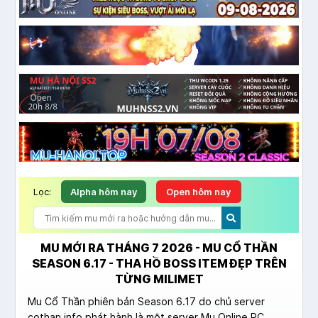
Lọc:
Alpha hôm nay
Open hôm nay
MU MỚI RA THÁNG 7 2026 - MU CỔ THẦN
SEASON 6.17 - THA HỒ BOSS ITEM ĐẸP TRÊN
TỪNG MILIMET
Mu Cổ Thần phiên bản Season 6.17 do chủ server
cothan.info phát hành là một server Mu Online PC