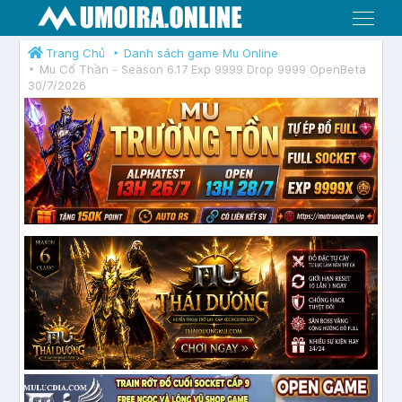
Menu
Trang Chủ
Danh sách game Mu Online
Mu Cổ Thần - Season 6.17 Exp 9999 Drop 9999 OpenBeta
30/7/2026