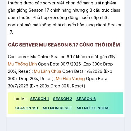
thường được các server Việt chọn để mang trải nghiệm
gần giống Season 17 chính hãng nhưng giữ cấu trúc class
quen thuộc. Phù hợp với cộng đồng muốn cập nhật
content mới mà không phải chuyển hẳn sang client Season
17.
CÁC SERVER MU SEASON 6.17 CÙNG THỜI ĐIỂM
Các server Mu Online Season 6.17 khác ra mắt gần đây:
Mu Thống Lĩnh
Open Beta 30/7/2026 (Exp 300x Drop
20%, Reset);
Mu Lãnh Chúa
Open Beta 1/8/2026 (Exp
300x Drop 20%, Reset);
Mu Hỏa Vương
Open Beta
30/7/2026 (Exp 200x Drop 30%, Reset).
Lọc Mu:
SEASON 1
SEASON 2
SEASON 6
SEASON 15+
MU NON RESET
MU NƯỚC NGOÀI