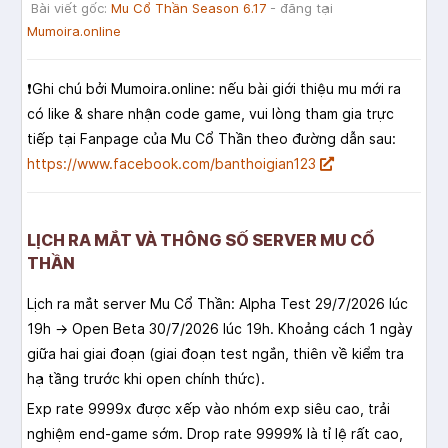
Bài viết gốc:
Mu Cổ Thần Season 6.17
- đăng tại
Mumoira.online
❗️Ghi chú bởi Mumoira.online: nếu bài giới thiệu mu mới ra
có like & share nhận code game, vui lòng tham gia trực
tiếp tại Fanpage của Mu Cổ Thần theo đường dẫn sau:
https://www.facebook.com/banthoigian123
LỊCH RA MẮT VÀ THÔNG SỐ SERVER MU CỔ
THẦN
Lịch ra mắt server Mu Cổ Thần: Alpha Test 29/7/2026 lúc
19h → Open Beta 30/7/2026 lúc 19h. Khoảng cách 1 ngày
giữa hai giai đoạn (giai đoạn test ngắn, thiên về kiểm tra
hạ tầng trước khi open chính thức).
Exp rate 9999x được xếp vào nhóm exp siêu cao, trải
nghiệm end-game sớm. Drop rate 9999% là tỉ lệ rất cao,