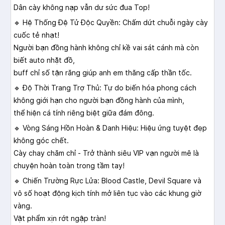
Dân cày không nạp vẫn dư sức đua Top!
🔹 Hệ Thống Đệ Tử Độc Quyền: Chấm dứt chuỗi ngày cày
cuốc tẻ nhạt!
Người bạn đồng hành không chỉ kề vai sát cánh mà còn
biết auto nhặt đồ,
buff chỉ số tận răng giúp anh em thăng cấp thần tốc.
🔹 Độ Thời Trang Trợ Thủ: Tự do biến hóa phong cách
không giới hạn cho người bạn đồng hành của mình,
thể hiện cá tính riêng biệt giữa đám đông.
🔹 Vòng Sáng Hồn Hoàn & Danh Hiệu: Hiệu ứng tuyệt đẹp
không góc chết.
Cày chay chăm chỉ - Trở thành siêu VIP vạn người mê là
chuyện hoàn toàn trong tầm tay!
🔹 Chiến Trường Rực Lửa: Blood Castle, Devil Square và
vô số hoạt động kịch tính mở liên tục vào các khung giờ
vàng.
Vật phẩm xịn rớt ngập tràn!