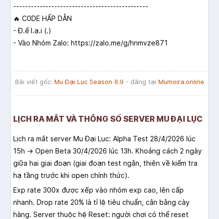
----------------------------------------------
🔥
C0DE HẤP DẪN
- Đ.ể l.ạ.i (.)
- Vào Nhóm Zalo:
https://zalo.me/g/hnmvze871
Bài viết gốc:
Mu Đại Lục Season 6.9
- đăng tại
Mumoira.online
LỊCH RA MẮT VÀ THÔNG SỐ SERVER MU ĐẠI LỤC
Lịch ra mắt server Mu Đại Lục: Alpha Test 28/4/2026 lúc
15h → Open Beta 30/4/2026 lúc 13h. Khoảng cách 2 ngày
giữa hai giai đoạn (giai đoạn test ngắn, thiên về kiểm tra
hạ tầng trước khi open chính thức).
Exp rate 300x được xếp vào nhóm exp cao, lên cấp
nhanh. Drop rate 20% là tỉ lệ tiêu chuẩn, cân bằng cày
hàng. Server thuộc hệ Reset: người chơi có thể reset