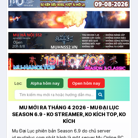
Lọc:
Alpha hôm nay
Open hôm nay
MU MỚI RA THÁNG 4 2026 - MU ĐẠI LỤC
SEASON 6.9 - KO STREAMER, KO KÍCH TOP, KO
KÍCH
Mu Đại Lục phiên bản Season 6.9 do chủ server
id.mudailuc.com phát hành là một server Mu Online PC