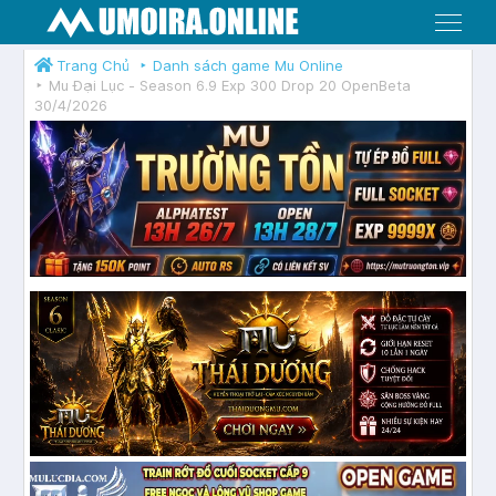
Menu
Trang Chủ
Danh sách game Mu Online
Mu Đại Lục - Season 6.9 Exp 300 Drop 20 OpenBeta
30/4/2026