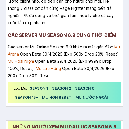
lượng client nhỏ, dễ tiếp cận cho người chơi mới. Hệ
thống 7 class cơ bản cùng Rage Fighter mang đến trải
nghiệm PK đa dạng và thời gian farm hợp lý cho cả cày
cuốc lẫn exp nhanh.
CÁC SERVER MU SEASON 6.9 CÙNG THỜI ĐIỂM
Các server Mu Online Season 6.9 khác ra mắt gần đây:
Mu
Arena
Open Beta 30/4/2026 (Exp 500x Drop 20%, Reset);
Mu Hoài Niệm
Open Beta 29/4/2026 (Exp 9999x Drop
100%, Reset);
Mu Lạc Hồng
Open Beta 30/4/2026 (Exp
200x Drop 30%, Reset).
Lọc Mu:
SEASON 1
SEASON 2
SEASON 6
SEASON 15+
MU NON RESET
MU NƯỚC NGOÀI
NHỮNG NGƯỜI XEM MU ĐẠI LỤC SEASON 6.9