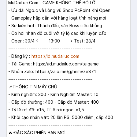
MuDaiLuc.Com
- GAME KHÔNG THỂ BỎ LỠ!
- Ưu đãi Ngo.c và Lông vũ Shop PcPoint Khi Open
- Gameplay hấp dẫn với hàng loạt tính năng mới
- Sự kiện hot: Thách đấu, săn Boss siêu khủng
- Cơ hội nhận đồ cuối với tỷ lệ cao khi luyện cấp
- Open: 30/4 <--- 13:00 ---> Test: 28/4
----------------------------------------------
- Đăng ký :
https://id.mudailuc.com
- Tải Game:
https://id.mudailuc.com/taigame
- Nhóm Zalo:
https://zalo.me/g/hnmvze871
----------------------------------------------
📌
THÔNG TIN MÁY CHỦ
- Kinh nghiệm: 300 - Kinh Nghiệm Master: 10
- Cấp độ thường: 400 - Cấp độ Master: 400
- Tỷ lệ rơi đồ: x15, Tỉ lệ rơi ngọc: x1,5
- Khởi tạo nhân vật: 20 lần RS, 5000 điểm, cấp 400
----------------------------------------------
🔥
ĐẶC SẮC PHIÊN BẢN MỚI