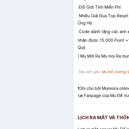
Đổi Giới Tính Miễn Phí
Nhiều Giải Đua Top Reset
Ủng Hộ
Code dành tặng các anh 
nhận được 15.000 Point +1
Quỷ
( Mu Mới Ra Mu moi Ra mum
Bài viết gốc:
Mu Đế Vương 
❗️Ghi chú bởi Mumoira.onlin
tại Fanpage của Mu Đế V
LỊCH RA MẮT VÀ THÔ