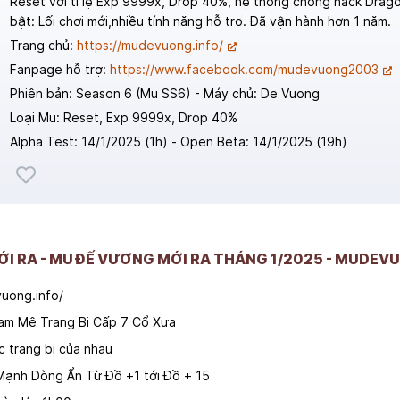
Reset với tỉ lệ Exp 9999x, Drop 40%, hệ thống chống hack Drago
bật: Lối chơi mới,nhiều tính năng hỗ tro. Đã vận hành hơn 1 năm.
Trang chủ:
https://mudevuong.info/
Fanpage hỗ trợ:
https://www.facebook.com/mudevuong2003
Phiên bản: Season 6 (Mu SS6) - Máy chủ: De Vuong
Loại Mu: Reset, Exp 9999x, Drop 40%
Alpha Test: 14/1/2025 (1h) - Open Beta: 14/1/2025 (19h)
MỚI RA - MU ĐẾ VƯƠNG MỚI RA THÁNG 1/2025 - MUDEV
uong.info/
am Mê Trang Bị Cấp 7 Cổ Xưa
 trang bị của nhau
Mạnh Dòng Ẩn Từ Đồ +1 tới Đồ + 15