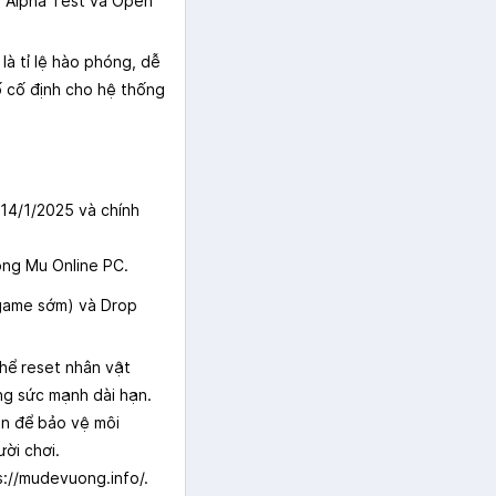
. Alpha Test và Open
à tỉ lệ hào phóng, dễ
ố cố định cho hệ thống
14/1/2025 và chính
òng Mu Online PC.
-game sớm) và Drop
thể reset nhân vật
ng sức mạnh dài hạn.
n để bảo vệ môi
ời chơi.
://mudevuong.info/.