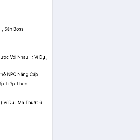
 , Săn Boss
c Với Nhau , : Ví Dụ ,
Chỗ NPC Nâng Cấp
Cấp Tiếp Theo
( Ví Dụ : Ma Thuật 6