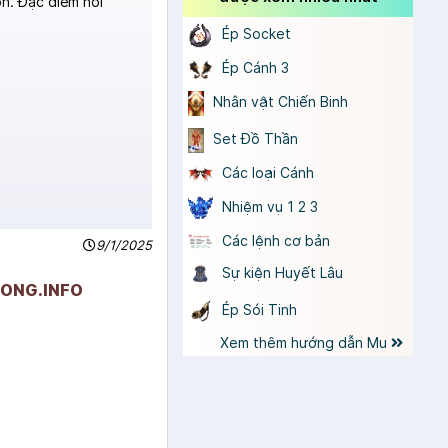
n. Đặc điểm nổi
Ép Socket
Ép Cánh 3
Nhân vật Chiến Binh
Set Đồ Thần
Các loại Cánh
Nhiệm vụ 1 2 3
Các lệnh cơ bản
9/1/2025
Sự kiện Huyết Lâu
UONG.INFO
Ép Sói Tinh
Xem thêm hướng dẫn Mu