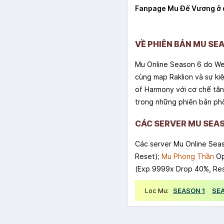
Fanpage Mu Đế Vương ở
VỀ PHIÊN BẢN MU SE
Mu Online Season 6 do Web
cùng map Raklion và sự ki
of Harmony với cơ chế tăng
trong những phiên bản phổ
CÁC SERVER MU SEAS
Các server Mu Online Sea
Reset);
Mu Phong Thần
Op
(Exp 9999x Drop 40%, Res
Lọc Mu:
SEASON 1
SE