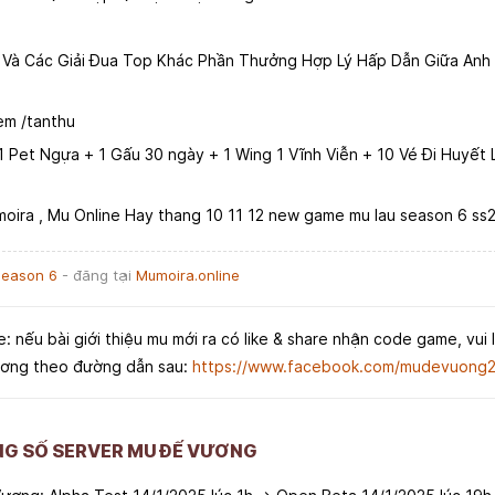
 Và Các Giải Đua Top Khác Phần Thưởng Hợp Lý Hấp Dẫn Giữa An
em /tanthu
 Pet Ngựa + 1 Gấu 30 ngày + 1 Wing 1 Vĩnh Viễn + 10 Vé Đi Huyết
oira , Mu Online Hay thang 10 11 12 new game mu lau season 6 ss2
Season 6
- đăng tại
Mumoira.online
e: nếu bài giới thiệu mu mới ra có like & share nhận code game, vui 
ương theo đường dẫn sau:
https://www.facebook.com/mudevuong
NG SỐ SERVER MU ĐẾ VƯƠNG