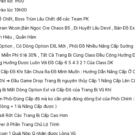
ào lúc 1h00
ào lúc 19h00
ễ Chết, Boss Trùm Lâu Chết để các Team PK
rain Wcoin,Bán Ngọc Cre Chaos BS , Đi Huyết Lâu Devil , Bán Đồ Exl
h Hiệu , Quân Hàm
ption , Có Dòng Option EXL Mới , Phôi Đồ Nhiều Nâng Cấp Sướng
ễn Phí tỉ lệ 30% , Tất Cả Trang Bị Cùng Class Đều Cộng Hưởng Đượ
g Hưởng Được Luôn Với Đồ Cấp 6 5 4 3 2 1 Của Class DK
Cấp Đồ Khi Săn Chưa Ra Đồ Mình Muốn : Hướng Dẫn Nâng Cấp Ở 
Khí => Đầu Game Drop Trang Bị nguyên thủy Cấp 1 Nâng Cấp Lên 
Bị Mất Dòng Option Exl và Cấp Độ của Trang Bị Vũ Khí
 Phôi Đúng Cấp độ mà ko cần phải đúng dòng Exl của Phôi Chính : 
 Dòng + 1 là Nâng Cấp được )
 sẽ Rớt Các Trang Bị Cấp Cao Hơn
r ở Phần Trang Chủ Lộ Trình
Wcoin 1 Quái Nộp Q nhận được Lông Vũ