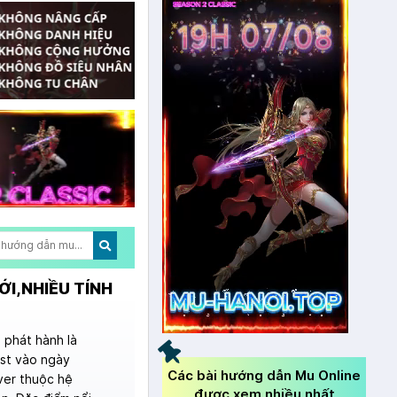
ỚI,NHIỀU TÍNH
phát hành là
est vào ngày
Các bài hướng dẫn Mu Online
ver thuộc hệ
được xem nhiều nhất