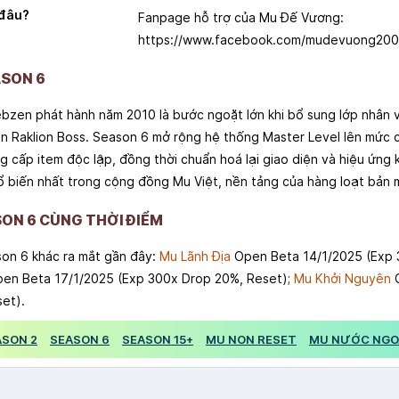
 đâu?
Fanpage hỗ trợ của Mu Đế Vương:
https://www.facebook.com/mudevuong200
ASON 6
zen phát hành năm 2010 là bước ngoặt lớn khi bổ sung lớp nhân v
ện Raklion Boss. Season 6 mở rộng hệ thống Master Level lên mức
 cấp item độc lập, đồng thời chuẩn hoá lại giao diện và hiệu ứng 
 biến nhất trong cộng đồng Mu Việt, nền tảng của hàng loạt bản 
ON 6 CÙNG THỜI ĐIỂM
son 6 khác ra mắt gần đây:
Mu Lãnh Địa
Open Beta 14/1/2025 (Exp 
en Beta 17/1/2025 (Exp 300x Drop 20%, Reset);
Mu Khởi Nguyên
O
et).
ASON 2
SEASON 6
SEASON 15+
MU NON RESET
MU NƯỚC NGO