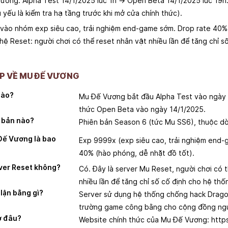
Vương: Alpha Test 14/1/2025 lúc 1h → Open Beta 14/1/2025 lúc 19h
yếu là kiểm tra hạ tầng trước khi mở cửa chính thức).
ào nhóm exp siêu cao, trải nghiệm end-game sớm. Drop rate 40% l
hệ Reset: người chơi có thể reset nhân vật nhiều lần để tăng chỉ s
P VỀ MU ĐẾ VƯƠNG
nào?
Mu Đế Vương bắt đầu Alpha Test vào ngày 
thức Open Beta vào ngày 14/1/2025.
 bản nào?
Phiên bản Season 6 (tức Mu SS6), thuộc d
 Đế Vương là bao
Exp 9999x (exp siêu cao, trải nghiệm end
40% (hào phóng, dễ nhặt đồ tốt).
ver Reset không?
Có. Đây là server Mu Reset, người chơi có 
nhiều lần để tăng chỉ số cố định cho hệ thố
lận bằng gì?
Server sử dụng hệ thống chống hack Drago
trường game công bằng cho cộng đồng ngư
ở đâu?
Website chính thức của Mu Đế Vương: https