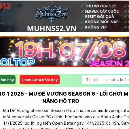
hôm nay
Open Beta hôm nay
G 1 2025 - MU ĐẾ VƯƠNG SEASON 6 - LỐI CHƠI M
NĂNG HỖ TRO
Mu Đế Vương phiên bản Season 6 do chủ server mudevuong.info 
một server Mu Online PC chính thức bước vào giai đoạn Alpha T
14/1/2025 lúc 1h, dự kiến Open Beta ngày 14/1/2025 lúc 19h. Ser