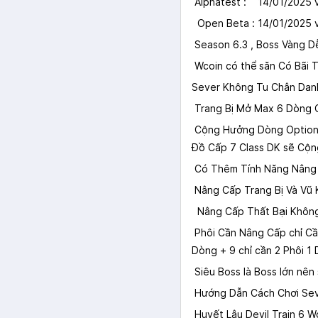
Alphatest : 14/01/2025 v
Open Beta : 14/01/2025 v
Season 6.3 , Boss Vàng D
Wcoin có thể săn Có Bãi T
Sever Không Tu Chân Dan
Trang Bị Mở Max 6 Dòng O
Cộng Hưởng Dòng Option Mi
Đồ Cấp 7 Class DK sẽ Cộn
Có Thêm Tính Năng Nâng 
Nâng Cấp Trang Bị Và Vũ 
Nâng Cấp Thất Bại Không 
Phôi Cần Nâng Cấp chỉ Cần
Dòng + 9 chỉ cần 2 Phôi 1
Siêu Boss là Boss lớn nên
Hướng Dẫn Cách Chơi Seve
Huyết Lâu Devil Train 6 