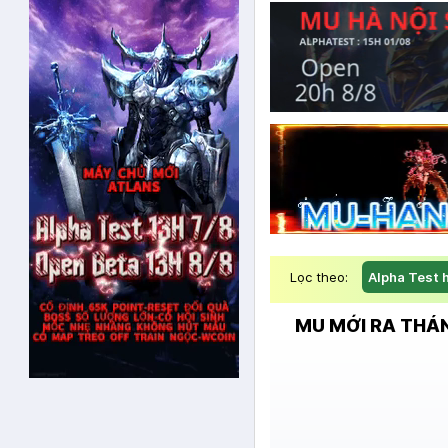
Lọc theo:
Alpha Test 
MU MỚI RA THÁN