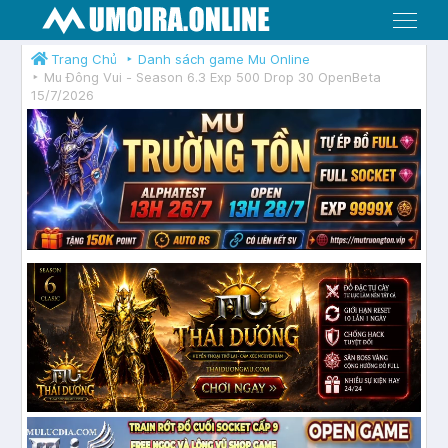
Menu
Trang Chủ
Danh sách game Mu Online
Mu Đông Vui - Season 6.3 Exp 500 Drop 30 OpenBeta
15/7/2026