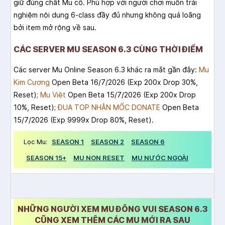
giữ đúng chất Mu cổ. Phù hợp với người chơi muốn trải
nghiệm nội dung 6-class đầy đủ nhưng không quá loãng
bởi item mở rộng về sau.
CÁC SERVER MU SEASON 6.3 CÙNG THỜI ĐIỂM
Các server Mu Online Season 6.3 khác ra mắt gần đây:
Mu
Kim Cương
Open Beta 16/7/2026 (Exp 200x Drop 30%,
Reset);
Mu Việt
Open Beta 15/7/2026 (Exp 200x Drop
10%, Reset);
ĐUA TOP NHẬN MỐC DONATE
Open Beta
15/7/2026 (Exp 9999x Drop 80%, Reset).
Lọc Mu:
SEASON 1
SEASON 2
SEASON 6
SEASON 15+
MU NON RESET
MU NƯỚC NGOÀI
NHỮNG NGƯỜI XEM MU ĐÔNG VUI SEASON 6.3
CŨNG XEM THÊM CÁC MU MỚI RA SAU