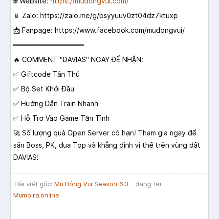
🌐 Website:
https://mudongvui.com/
📱 Zalo:
https://zalo.me/g/bsyyuuv0zt04dz7ktuxp
📩 Fanpage:
https://www.facebook.com/mudongvui/
━━━━━━━━━━━━━━━━━━
🔥 COMMENT "DAVIAS" NGAY ĐỂ NHẬN:
✅ Giftcode Tân Thủ
✅ Bộ Set Khởi Đầu
✅ Hướng Dẫn Train Nhanh
✅ Hỗ Trợ Vào Game Tận Tình
🚀 Số lượng quà Open Server có hạn! Tham gia ngay để
săn Boss, PK, đua Top và khẳng định vị thế trên vùng đất
DAVIAS!
Bài viết gốc:
Mu Đông Vui Season 6.3
- đăng tại
Mumoira.online