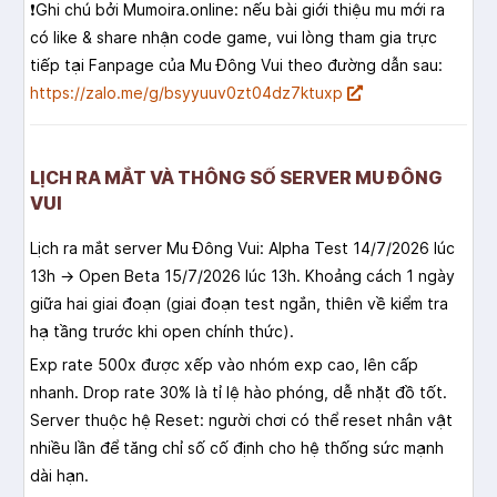
❗️Ghi chú bởi Mumoira.online: nếu bài giới thiệu mu mới ra
có like & share nhận code game, vui lòng tham gia trực
tiếp tại Fanpage của Mu Đông Vui theo đường dẫn sau:
https://zalo.me/g/bsyyuuv0zt04dz7ktuxp
LỊCH RA MẮT VÀ THÔNG SỐ SERVER MU ĐÔNG
VUI
Lịch ra mắt server Mu Đông Vui: Alpha Test 14/7/2026 lúc
13h → Open Beta 15/7/2026 lúc 13h. Khoảng cách 1 ngày
giữa hai giai đoạn (giai đoạn test ngắn, thiên về kiểm tra
hạ tầng trước khi open chính thức).
Exp rate 500x được xếp vào nhóm exp cao, lên cấp
nhanh. Drop rate 30% là tỉ lệ hào phóng, dễ nhặt đồ tốt.
Server thuộc hệ Reset: người chơi có thể reset nhân vật
nhiều lần để tăng chỉ số cố định cho hệ thống sức mạnh
dài hạn.