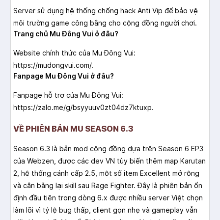
Server sử dụng hệ thống chống hack Anti Vip để bảo vệ
môi trường game công bằng cho cộng đồng người chơi.
Trang chủ Mu Đông Vui ở đâu?
Website chính thức của Mu Đông Vui:
https://mudongvui.com/.
Fanpage Mu Đông Vui ở đâu?
Fanpage hỗ trợ của Mu Đông Vui:
https://zalo.me/g/bsyyuuv0zt04dz7ktuxp.
VỀ PHIÊN BẢN MU SEASON 6.3
Season 6.3 là bản mod cộng đồng dựa trên Season 6 EP3
của Webzen, được các dev VN tùy biến thêm map Karutan
2, hệ thống cánh cấp 2.5, một số item Excellent mở rộng
và cân bằng lại skill sau Rage Fighter. Đây là phiên bản ổn
định đầu tiên trong dòng 6.x được nhiều server Việt chọn
làm lõi vì tỷ lệ bug thấp, client gọn nhẹ và gameplay vẫn