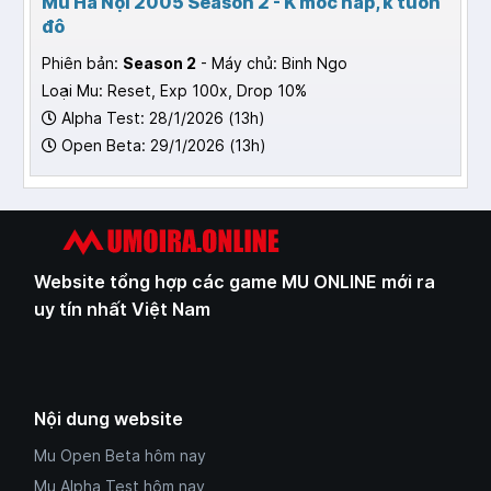
Mu Hà Nội 2005 Season 2 - K môc nap, k tuôn
đô
Phiên bản:
Season 2
- Máy chủ: Binh Ngo
Loại Mu: Reset, Exp 100x, Drop 10%
Alpha Test: 28/1/2026 (13h)
Open Beta: 29/1/2026 (13h)
Website tổng hợp các game MU ONLINE mới ra
uy tín nhất Việt Nam
Nội dung website
Mu Open Beta hôm nay
Mu Alpha Test hôm nay