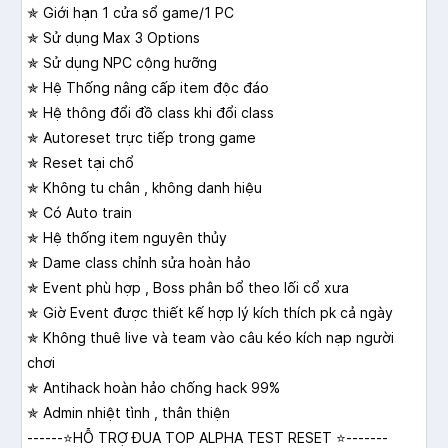
✯ Giới hạn 1 cửa sổ game/1 PC
✯ Sử dụng Max 3 Options
✯ Sử dụng NPC cộng hưỡng
✯ Hệ Thống nâng cấp item độc đáo
✯ Hệ thông đổi đồ class khi đổi class
✯ Autoreset trực tiếp trong game
✯ Reset tại chổ
✯ Không tu chân , không danh hiệu
✯ Có Auto train
✯ Hệ thống item nguyên thủy
✯ Dame class chỉnh sửa hoàn hảo
✯ Event phù hợp , Boss phân bổ theo lối cổ xưa
✯ Giờ Event được thiết kế hợp lý kích thích pk cả ngày
✯ Không thuê live và team vào câu kéo kích nạp người
chơi
✯ Antihack hoàn hảo chống hack 99%
✯ Admin nhiệt tình , thân thiện
------⭐HỖ TRỢ ĐUA TOP ALPHA TEST RESET ⭐-------