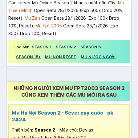
Các server Mu Online Season 2 khác ra mắt gần đây:
Mu
Thiên Mệnh
Open Beta 28/1/2026 (Exp 500x Drop 20%,
Reset);
Mu Zen
Open Beta 28/1/2026 (Exp 100x Drop
10%, Reset);
Mu Fpt 2005
Open Beta 28/1/2026 (Exp
300x Drop 10%, Reset).
Lọc Mu:
SEASON 1
SEASON 2
SEASON 6
SEASON 15+
MU NON RESET
MU NƯỚC NGOÀI
NHỮNG NGƯỜI XEM MU FPT2003 SEASON 2
CŨNG XEM THÊM CÁC MU MỚI RA SAU
Mu Hà Nội Season 2 - Sever cày cuốc - pk
2424
Phiên bản:
Season 2
- Máy chủ: Devias
Loại Mu: Reset, Exp 300x, Drop 20%