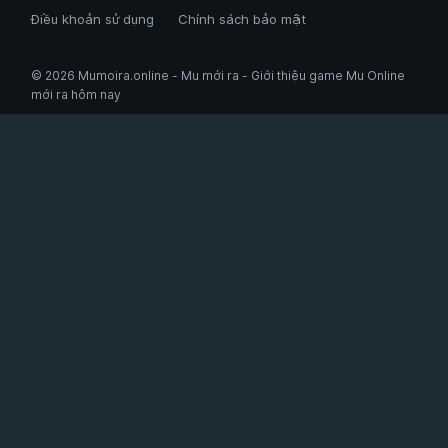
Điều khoản sử dụng
Chính sách bảo mật
© 2026 Mumoira.online - Mu mới ra - Giới thiệu game Mu Online
mới ra hôm nay