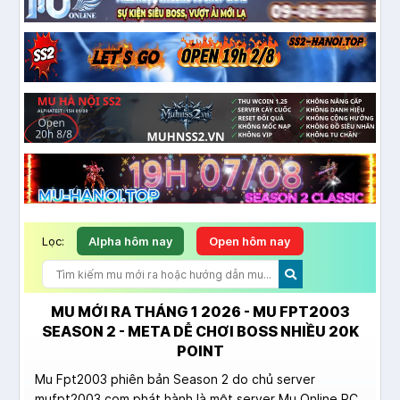
Lọc:
Alpha hôm nay
Open hôm nay
MU MỚI RA THÁNG 1 2026 - MU FPT2003
SEASON 2 - META DỄ CHƠI BOSS NHIỀU 20K
POINT
Mu Fpt2003 phiên bản Season 2 do chủ server
mufpt2003.com phát hành là một server Mu Online PC