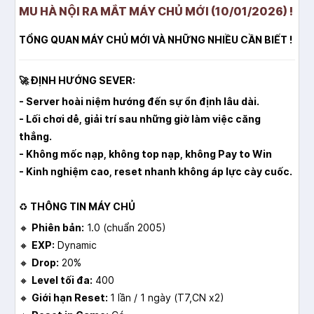
MU HÀ NỘI RA MẮT MÁY CHỦ MỚI (10/01/2026) !
TỔNG QUAN MÁY CHỦ MỚI VÀ NHỮNG NHIỀU CẦN BIẾT !
🚀 ĐỊNH HƯỚNG SEVER:
- Server hoài niệm hướng đến sự ổn định lâu dài.
- Lối chơi dễ, giải trí sau những giờ làm việc căng
thẳng.
- Không mốc nạp, không top nạp, không Pay to Win
- Kinh nghiệm cao, reset nhanh không áp lực cày cuốc.
♻️
THÔNG TIN MÁY CHỦ
🔸
Phiên bản:
1.0 (chuẩn 2005)
🔸
EXP:
Dynamic
🔸
Drop:
20%
🔸
Level tối đa:
400
🔸
Giới hạn Reset:
1 lần / 1 ngày (T7,CN x2)