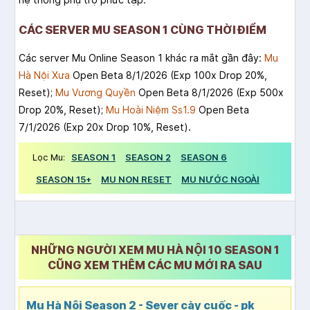
CÁC SERVER MU SEASON 1 CÙNG THỜI ĐIỂM
Các server Mu Online Season 1 khác ra mắt gần đây:
Mu
Hà Nội Xưa
Open Beta 8/1/2026 (Exp 100x Drop 20%,
Reset);
Mu Vương Quyền
Open Beta 8/1/2026 (Exp 500x
Drop 20%, Reset);
Mu Hoài Niệm Ss1.9
Open Beta
7/1/2026 (Exp 20x Drop 10%, Reset).
Lọc Mu:
SEASON 1
SEASON 2
SEASON 6
SEASON 15+
MU NON RESET
MU NƯỚC NGOÀI
NHỮNG NGƯỜI XEM MU HÀ NỘI 10 SEASON 1
CŨNG XEM THÊM CÁC MU MỚI RA SAU
Mu Hà Nội Season 2 - Sever cày cuốc - pk