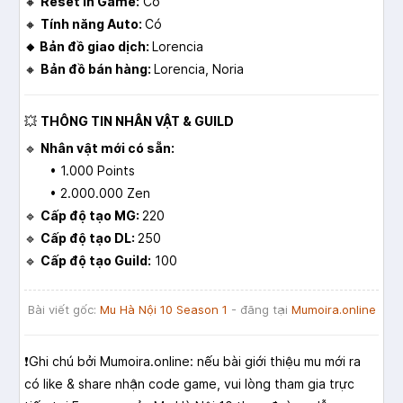
🔸
Reset in Game:
Có
🔸
Tính năng Auto:
Có
🔸 Bản đồ giao dịch:
Lorencia
🔸
Bản đồ bán hàng:
Lorencia, Noria
💥
THÔNG TIN NHÂN VẬT & GUILD
🔹
Nhân vật mới có sẵn:
• 1.000 Points
• 2.000.000 Zen
🔹
Cấp độ tạo MG:
220
🔹
Cấp độ tạo DL:
250
🔹
Cấp độ tạo Guild:
100
Bài viết gốc:
Mu Hà Nội 10 Season 1
- đăng tại
Mumoira.online
❗️Ghi chú bởi Mumoira.online: nếu bài giới thiệu mu mới ra
có like & share nhận code game, vui lòng tham gia trực