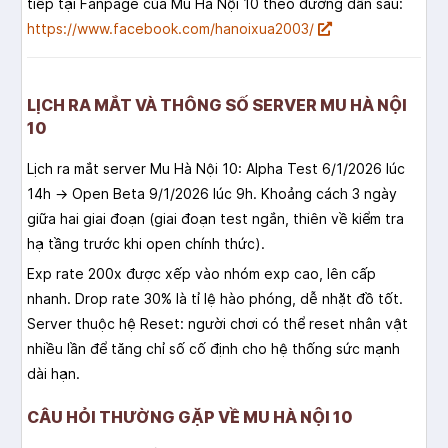
tiếp tại Fanpage của Mu Hà Nội 10 theo đường dẫn sau:
https://www.facebook.com/hanoixua2003/
LỊCH RA MẮT VÀ THÔNG SỐ SERVER MU HÀ NỘI
10
Lịch ra mắt server Mu Hà Nội 10: Alpha Test 6/1/2026 lúc
14h → Open Beta 9/1/2026 lúc 9h. Khoảng cách 3 ngày
giữa hai giai đoạn (giai đoạn test ngắn, thiên về kiểm tra
hạ tầng trước khi open chính thức).
Exp rate 200x được xếp vào nhóm exp cao, lên cấp
nhanh. Drop rate 30% là tỉ lệ hào phóng, dễ nhặt đồ tốt.
Server thuộc hệ Reset: người chơi có thể reset nhân vật
nhiều lần để tăng chỉ số cố định cho hệ thống sức mạnh
dài hạn.
CÂU HỎI THƯỜNG GẶP VỀ MU HÀ NỘI 10