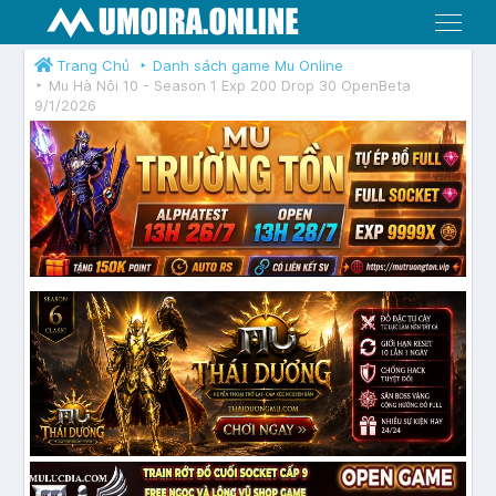
Menu
Trang Chủ
Danh sách game Mu Online
Mu Hà Nội 10 - Season 1 Exp 200 Drop 30 OpenBeta
9/1/2026