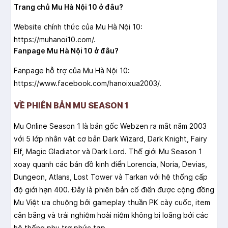
Trang chủ Mu Hà Nội 10 ở đâu?
Website chính thức của Mu Hà Nội 10:
https://muhanoi10.com/.
Fanpage Mu Hà Nội 10 ở đâu?
Fanpage hỗ trợ của Mu Hà Nội 10:
https://www.facebook.com/hanoixua2003/.
VỀ PHIÊN BẢN MU SEASON 1
Mu Online Season 1 là bản gốc Webzen ra mắt năm 2003
với 5 lớp nhân vật cơ bản Dark Wizard, Dark Knight, Fairy
Elf, Magic Gladiator và Dark Lord. Thế giới Mu Season 1
xoay quanh các bản đồ kinh điển Lorencia, Noria, Devias,
Dungeon, Atlans, Lost Tower và Tarkan với hệ thống cấp
độ giới hạn 400. Đây là phiên bản cổ điển được cộng đồng
Mu Việt ưa chuộng bởi gameplay thuần PK cày cuốc, item
cân bằng và trải nghiệm hoài niệm không bị loãng bởi các
hệ thống phụ trợ phức tạp.