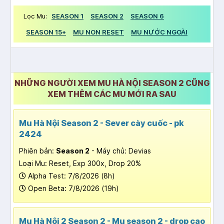
Lọc Mu:
SEASON 1
SEASON 2
SEASON 6
SEASON 15+
MU NON RESET
MU NƯỚC NGOÀI
NHỮNG NGƯỜI XEM MU HÀ NỘI SEASON 2 CŨNG
XEM THÊM CÁC MU MỚI RA SAU
Mu Hà Nội Season 2 - Sever cày cuốc - pk
2424
Phiên bản:
Season 2
- Máy chủ: Devias
Loại Mu: Reset, Exp 300x, Drop 20%
Alpha Test: 7/8/2026 (8h)
Open Beta: 7/8/2026 (19h)
Mu Hà Nội 2 Season 2 - Mu season 2 - drop cao