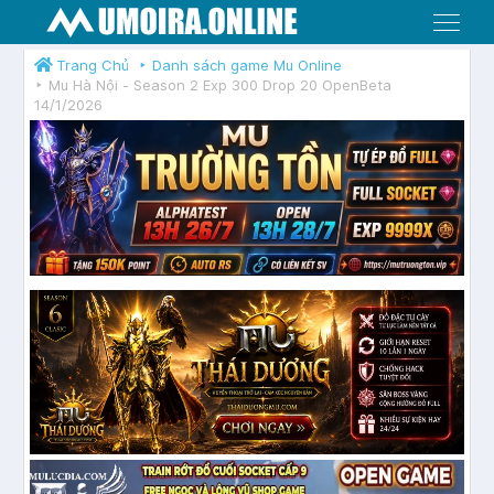
Menu
Trang Chủ
Danh sách game Mu Online
Mu Hà Nội - Season 2 Exp 300 Drop 20 OpenBeta
14/1/2026