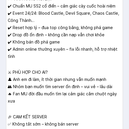
✔️ Chuẩn MU SS2 cổ điển – cảm giác cày cuốc hoài niệm
✔️ Event 24/24: Blood Castle, Devil Square, Chaos Castle,
Công Thành…
✔️ Reset hợp lý – đua top công bằng, không phá game
✔️ Drop đồ ổn định – không cần nạp vẫn chơi khỏe
✔️ Không bán đồ phá game
✔️ Admin online thường xuyên – fix lỗi nhanh, hỗ trợ nhiệt
tình
⚔️ PHÙ HỢP CHO AI?
👤 Anh em đi làm, ít thời gian nhưng vẫn muốn mạnh
👥 Nhóm bạn muốn tìm server ổn định – vui vẻ – lâu dài
🔥 Fan MU đời đầu muốn tìm lại cảm giác cắm chuột ngày
xưa
🎉 CAM KẾT SERVER
✅ Không tắt sớm – không bán server