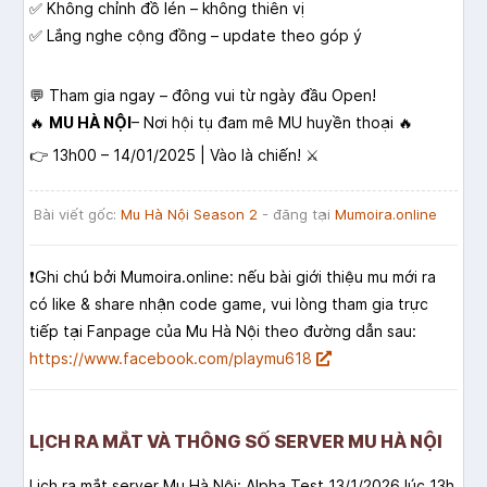
✅ Không chỉnh đồ lén – không thiên vị
✅ Lắng nghe cộng đồng – update theo góp ý
💬 Tham gia ngay – đông vui từ ngày đầu Open!
🔥
MU HÀ NỘI
– Nơi hội tụ đam mê MU huyền thoại 🔥
👉 13h00 – 14/01/2025 | Vào là chiến! ⚔️
Bài viết gốc:
Mu Hà Nội Season 2
- đăng tại
Mumoira.online
❗️Ghi chú bởi Mumoira.online: nếu bài giới thiệu mu mới ra
có like & share nhận code game, vui lòng tham gia trực
tiếp tại Fanpage của Mu Hà Nội theo đường dẫn sau:
https://www.facebook.com/playmu618
LỊCH RA MẮT VÀ THÔNG SỐ SERVER MU HÀ NỘI
Lịch ra mắt server Mu Hà Nội: Alpha Test 13/1/2026 lúc 13h