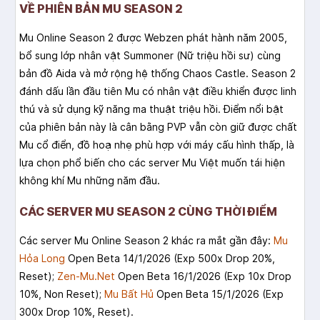
VỀ PHIÊN BẢN MU SEASON 2
Mu Online Season 2 được Webzen phát hành năm 2005,
bổ sung lớp nhân vật Summoner (Nữ triệu hồi sư) cùng
bản đồ Aida và mở rộng hệ thống Chaos Castle. Season 2
đánh dấu lần đầu tiên Mu có nhân vật điều khiển được linh
thú và sử dụng kỹ năng ma thuật triệu hồi. Điểm nổi bật
của phiên bản này là cân bằng PVP vẫn còn giữ được chất
Mu cổ điển, đồ hoạ nhẹ phù hợp với máy cấu hình thấp, là
lựa chọn phổ biến cho các server Mu Việt muốn tái hiện
không khí Mu những năm đầu.
CÁC SERVER MU SEASON 2 CÙNG THỜI ĐIỂM
Các server Mu Online Season 2 khác ra mắt gần đây:
Mu
Hỏa Long
Open Beta 14/1/2026 (Exp 500x Drop 20%,
Reset);
Zen-Mu.Net
Open Beta 16/1/2026 (Exp 10x Drop
10%, Non Reset);
Mu Bất Hủ
Open Beta 15/1/2026 (Exp
300x Drop 10%, Reset).