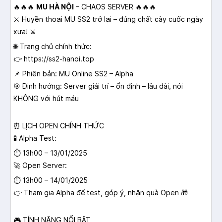
🔥🔥🔥
MU HÀ NỘI
– CHAOS SERVER 🔥🔥🔥
⚔️ Huyền thoại MU SS2 trở lại – đúng chất cày cuốc ngày
xưa! ⚔️
🌐 Trang chủ chính thức:
👉 https://ss2-hanoi.top
📌 Phiên bản: MU Online SS2 – Alpha
🎯 Định hướng: Server giải trí – ổn định – lâu dài, nói
KHÔNG với hút máu
⏰ LỊCH OPEN CHÍNH THỨC
🧪 Alpha Test:
⏱️ 13h00 – 13/01/2025
🚀 Open Server:
⏱️ 13h00 – 14/01/2025
👉 Tham gia Alpha để test, góp ý, nhận quà Open 🎁
🎮 TÍNH NĂNG NỔI BẬT