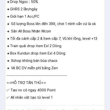
🔸Drop Ngọc : 50%
🔸GHRS 2 lần/ngày
🔸Giới hạn 1 Acc/PC
🔸 Số lượng Boss lên đến 399, chơi 1 mình vẫn cứ là ok
🔸 Săn All Boss Nhận Wcoin
🔸Tối đa cánh cấp 2 & Item cấp 7, Vũ khí rồng, level +13
🔸Train quái drop item Exl 2 Dòng
🔸Box Kundun drop item Exl 4 Dòng
🔸 Xshop không bán bùa chaos
🔸 Vé BC DV miễn phí bằng Zen
-----------------------------------------
⭐️⭐️HỖ TRỢ TÂN THỦ⭐️⭐️
✅ Tạo nv có ngay 4000 Point
✅ All nhân vât tạo từ level 1