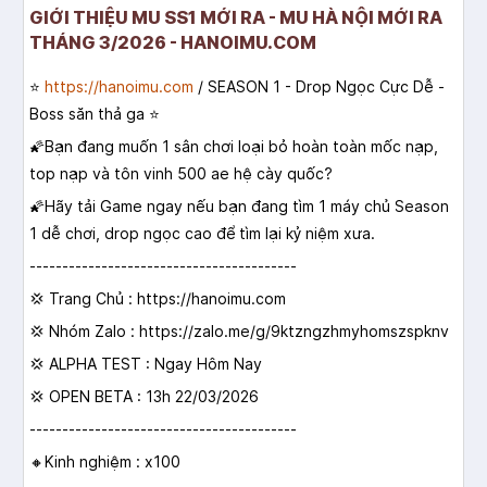
GIỚI THIỆU MU SS1 MỚI RA - MU HÀ NỘI MỚI RA
THÁNG 3/2026 - HANOIMU.COM
⭐️
https://hanoimu.com
/ SEASON 1 - Drop Ngọc Cực Dễ -
Boss săn thả ga ⭐️
🌠Bạn đang muốn 1 sân chơi loại bỏ hoàn toàn mốc nạp,
top nạp và tôn vinh 500 ae hệ cày quốc?
🌠Hãy tải Game ngay nếu bạn đang tìm 1 máy chủ Season
1 dễ chơi, drop ngọc cao để tìm lại kỷ niệm xưa.
-----------------------------------------
💢 Trang Chủ :
https://hanoimu.com
💢 Nhóm Zalo :
https://zalo.me/g/9ktzngzhmyhomszspknv
💢 ALPHA TEST : Ngay Hôm Nay
💢 OPEN BETA : 13h 22/03/2026
-----------------------------------------
🔸Kinh nghiệm : x100