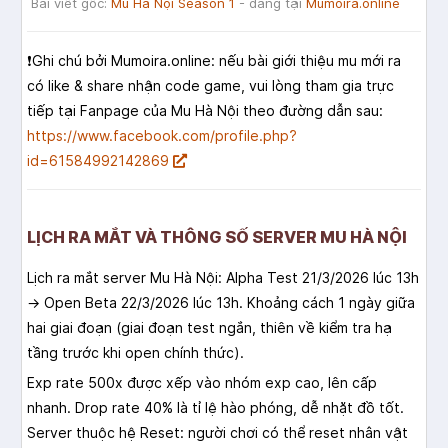
Bài viết gốc:
Mu Hà Nội Season 1
- đăng tại
Mumoira.online
❗️Ghi chú bởi Mumoira.online: nếu bài giới thiệu mu mới ra
có like & share nhận code game, vui lòng tham gia trực
tiếp tại Fanpage của Mu Hà Nội theo đường dẫn sau:
https://www.facebook.com/profile.php?
id=61584992142869
LỊCH RA MẮT VÀ THÔNG SỐ SERVER MU HÀ NỘI
Lịch ra mắt server Mu Hà Nội: Alpha Test 21/3/2026 lúc 13h
→ Open Beta 22/3/2026 lúc 13h. Khoảng cách 1 ngày giữa
hai giai đoạn (giai đoạn test ngắn, thiên về kiểm tra hạ
tầng trước khi open chính thức).
Exp rate 500x được xếp vào nhóm exp cao, lên cấp
nhanh. Drop rate 40% là tỉ lệ hào phóng, dễ nhặt đồ tốt.
Server thuộc hệ Reset: người chơi có thể reset nhân vật