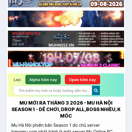
Lọc:
Alpha hôm nay
Open hôm nay
MU MỚI RA THÁNG 3 2026 - MU HÀ NỘI
SEASON 1 - DỄ CHƠI, DROP ALL,BOSS NHIỀU, K
MỐC
Mu Hà Nội phiên bản Season 1 do chủ server
hanoimu.com phát hành là một server Mu Online PC