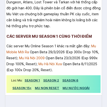
Dungeon, Atlans, Lost Tower và Tarkan với hệ thống cấp
độ giới hạn 400. Đây là phiên bản cổ điển được cộng đồng
Mu Việt ưa chuộng bởi gameplay thuần PK cày cuốc, item
cân bằng và trải nghiệm hoài niệm không bị loãng bởi các
hệ thống phụ trợ phức tạp.
CÁC SERVER MU SEASON 1 CÙNG THỜI ĐIỂM
Các server Mu Online Season 1 khác ra mắt gần đây:
Mu
Mobile Mới Ra
Open Beta 29/3/2026 (Exp 300x Drop 10%,
Reset);
Mu Hà Nội 2009
Open Beta 23/3/2026 (Exp 999x
Drop 100%, Reset);
Mu Hà Nội Xưa
Open Beta 8/11/2025
(Exp 100x Drop 20%, Reset).
Lọc Mu:
SEASON 1
SEASON 2
SEASON 6
SEASON 15+
MU NON RESET
MU NƯỚC NGOÀI