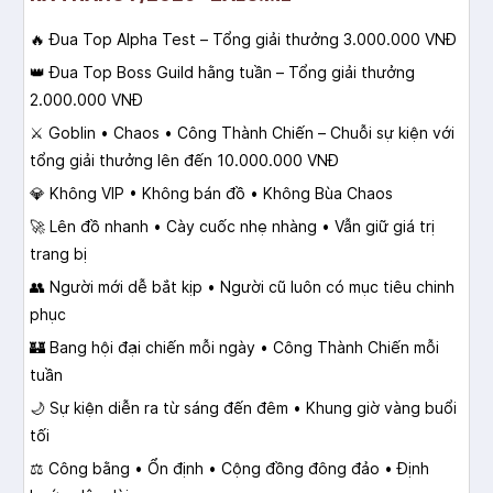
🔥 Đua Top Alpha Test – Tổng giải thưởng 3.000.000 VNĐ
👑 Đua Top Boss Guild hằng tuần – Tổng giải thưởng
2.000.000 VNĐ
⚔️ Goblin • Chaos • Công Thành Chiến – Chuỗi sự kiện với
tổng giải thưởng lên đến 10.000.000 VNĐ
💎 Không VIP • Không bán đồ • Không Bùa Chaos
🚀 Lên đồ nhanh • Cày cuốc nhẹ nhàng • Vẫn giữ giá trị
trang bị
👥 Người mới dễ bắt kịp • Người cũ luôn có mục tiêu chinh
phục
🏰 Bang hội đại chiến mỗi ngày • Công Thành Chiến mỗi
tuần
🌙 Sự kiện diễn ra từ sáng đến đêm • Khung giờ vàng buổi
tối
⚖️ Công bằng • Ổn định • Cộng đồng đông đảo • Định