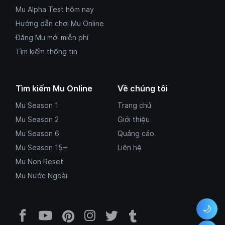
Mu Alpha Test hôm nay
Hướng dẫn chơi Mu Online
Đăng Mu mới miễn phí
Tìm kiếm thông tin
Tìm kiếm Mu Online
Về chúng tôi
Mu Season 1
Trang chủ
Mu Season 2
Giới thiệu
Mu Season 6
Quảng cáo
Mu Season 15+
Liên hệ
Mu Non Reset
Mu Nước Ngoài
🌙
Facebook Mu Mới Ra - Mumoira.onl
YouTube Mu Mới Ra - Kênh tổng
Pinterest Mumoira.online 
Instagram Mumoira.onli
Twitter Mumoira.onl
Tumblr Mu Mới R