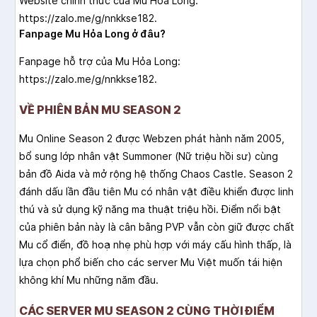
Website chính thức của Mu Hỏa Long:
https://zalo.me/g/nnkkse182.
Fanpage Mu Hỏa Long ở đâu?
Fanpage hỗ trợ của Mu Hỏa Long:
https://zalo.me/g/nnkkse182.
VỀ PHIÊN BẢN MU SEASON 2
Mu Online Season 2 được Webzen phát hành năm 2005,
bổ sung lớp nhân vật Summoner (Nữ triệu hồi sư) cùng
bản đồ Aida và mở rộng hệ thống Chaos Castle. Season 2
đánh dấu lần đầu tiên Mu có nhân vật điều khiển được linh
thú và sử dụng kỹ năng ma thuật triệu hồi. Điểm nổi bật
của phiên bản này là cân bằng PVP vẫn còn giữ được chất
Mu cổ điển, đồ hoạ nhẹ phù hợp với máy cấu hình thấp, là
lựa chọn phổ biến cho các server Mu Việt muốn tái hiện
không khí Mu những năm đầu.
CÁC SERVER MU SEASON 2 CÙNG THỜI ĐIỂM