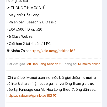
hướng lâu dài
📌 THÔNG TIN MÁY CHỦ
- Máy chủ: Hỏa Long
- Phiên bản: Season 2.0 Classic
- EXP x500 | Drop x20
- 5 Class Webzen
- Giới hạn 2 tài khoản / 1 PC
💬 Nhóm Zalo:
https://zalo.me/g/nnkkse182
Bài viết gốc:
Mu Hỏa Long Season 2
- đăng tại
Mumoira.online
❗️Ghi chú bởi Mumoira.online: nếu bài giới thiệu mu mới ra
có like & share nhận code game, vui lòng tham gia trực
tiếp tại Fanpage của Mu Hỏa Long theo đường dẫn sau:
https://zalo.me/g/nnkkse182