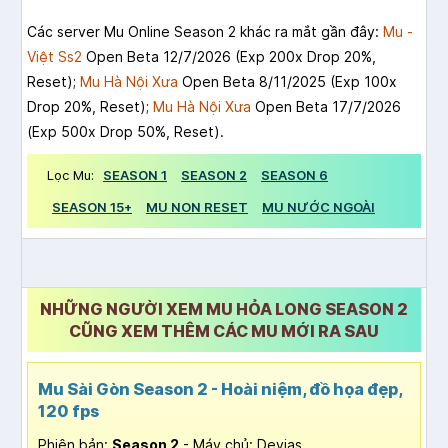
Các server Mu Online Season 2 khác ra mắt gần đây:
Mu -
Việt Ss2
Open Beta 12/7/2026 (Exp 200x Drop 20%,
Reset);
Mu Hà Nội Xưa
Open Beta 8/11/2025 (Exp 100x
Drop 20%, Reset);
Mu Hà Nội Xưa
Open Beta 17/7/2026
(Exp 500x Drop 50%, Reset).
Lọc Mu:
SEASON 1
SEASON 2
SEASON 6
SEASON 15+
MU NON RESET
MU NƯỚC NGOÀI
NHỮNG NGƯỜI XEM MU HỎA LONG SEASON 2
CŨNG XEM THÊM CÁC MU MỚI RA SAU
Mu Sài Gòn Season 2 - Hoài niệm, đồ họa đẹp,
120 fps
Phiên bản:
Season 2
- Máy chủ: Devias