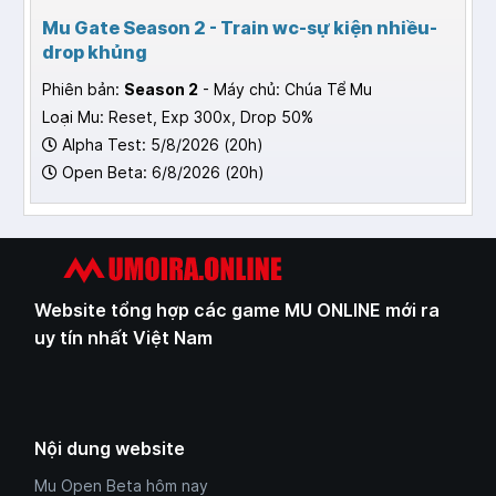
Mu Gate Season 2 - Train wc-sự kiện nhiều-
drop khủng
Phiên bản:
Season 2
- Máy chủ: Chúa Tể Mu
Loại Mu: Reset, Exp 300x, Drop 50%
Alpha Test: 5/8/2026 (20h)
Open Beta: 6/8/2026 (20h)
Website tổng hợp các game MU ONLINE mới ra
uy tín nhất Việt Nam
Nội dung website
Mu Open Beta hôm nay