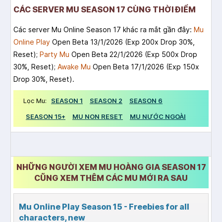
CÁC SERVER MU SEASON 17 CÙNG THỜI ĐIỂM
Các server Mu Online Season 17 khác ra mắt gần đây:
Mu
Online Play
Open Beta 13/1/2026 (Exp 200x Drop 30%,
Reset);
Party Mu
Open Beta 22/1/2026 (Exp 500x Drop
30%, Reset);
Awake Mu
Open Beta 17/1/2026 (Exp 150x
Drop 30%, Reset).
Lọc Mu:
SEASON 1
SEASON 2
SEASON 6
SEASON 15+
MU NON RESET
MU NƯỚC NGOÀI
NHỮNG NGƯỜI XEM MU HOÀNG GIA SEASON 17
CŨNG XEM THÊM CÁC MU MỚI RA SAU
Mu Online Play Season 15 - Freebies for all
characters, new