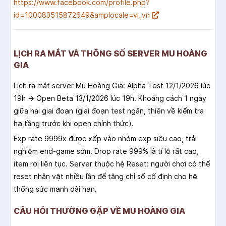
https://www.facebook.com/profile.php?
id=100083515872649&amplocale=vi_vn
LỊCH RA MẮT VÀ THÔNG SỐ SERVER MU HOÀNG
GIA
Lịch ra mắt server Mu Hoàng Gia: Alpha Test 12/1/2026 lúc
19h → Open Beta 13/1/2026 lúc 19h. Khoảng cách 1 ngày
giữa hai giai đoạn (giai đoạn test ngắn, thiên về kiểm tra
hạ tầng trước khi open chính thức).
Exp rate 9999x được xếp vào nhóm exp siêu cao, trải
nghiệm end-game sớm. Drop rate 999% là tỉ lệ rất cao,
item rơi liên tục. Server thuộc hệ Reset: người chơi có thể
reset nhân vật nhiều lần để tăng chỉ số cố định cho hệ
thống sức mạnh dài hạn.
CÂU HỎI THƯỜNG GẶP VỀ MU HOÀNG GIA