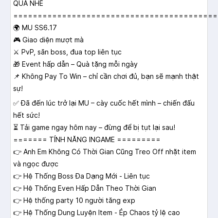
QUÀ NHÉ
==========================================
🌍 MU SS6.17
🎮 Giao diện mượt mà
⚔️ PvP, săn boss, đua top liên tục
🎁 Event hấp dẫn – Quà tặng mỗi ngày
📌 Không Pay To Win – chỉ cần chơi đủ, bạn sẽ mạnh thật
sự!
✅ Đã đến lúc trở lại MU – cày cuốc hết mình – chiến đấu
hết sức!
⏳ Tải game ngay hôm nay – đừng để bị tụt lại sau!
======= TÍNH NĂNG INGAME =========
👉 Anh Em Không Có Thời Gian Cũng Treo Off nhặt item
và ngọc được
👉 Hệ Thống Boss Đa Dạng Mới - Liên tục
👉 Hệ Thống Even Hấp Dẫn Theo Thời Gian
👉 Hệ thống party 10 người tăng exp
👉 Hệ Thống Dung Luyện Item - Ép Chaos tỷ lệ cao