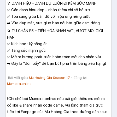
🏅 DANH HIỆU – DANH DỰ LUÔN ĐI KÈM SỨC MẠNH
✅ Gắn danh hiệu đẹp – nhận thêm chỉ số hỗ trợ
✅ Tỏa sáng giữa bản đồ với hiệu ứng riêng biệt
➡️ Vừa đẹp mắt, vừa giúp bạn nổi bật giữa đám đông
🌀 TU CHÂN F5 – TIẾN HÓA NHÂN VẬT, VƯỢT MỌI GIỚI
HẠN
✅ Kích hoạt kỹ năng ẩn
✅ Tăng sức mạnh gốc
✅ Mở ra hướng phát triển hoàn toàn mới cho nhân vật
➡️ Đây là "đòn bẩy" để bạn bứt phá trên bảng xếp hạng!
Bài viết gốc:
Mu Hoàng Gia Season 17
- đăng tại
Mumoira.online
❗️Ghi chú bởi Mumoira.online: nếu bài giới thiệu mu mới ra
có like & share nhận code game, vui lòng tham gia trực
tiếp tại Fanpage của Mu Hoàng Gia theo đường dẫn sau: