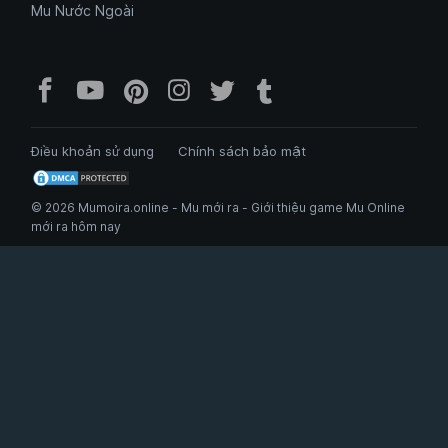
Mu Nước Ngoài
Facebook Mu Mới Ra - Mumoira.onl
YouTube Mu Mới Ra - Kênh tổng
Pinterest Mumoira.online 
Instagram Mumoira.onli
Twitter Mumoira.onl
Tumblr Mu Mới R
Điều khoản sử dụng
Chính sách bảo mật
© 2026 Mumoira.online - Mu mới ra - Giới thiệu game Mu Online
mới ra hôm nay