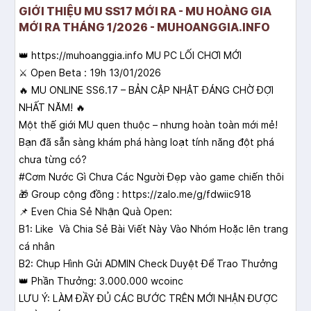
GIỚI THIỆU MU SS17 MỚI RA - MU HOÀNG GIA
MỚI RA THÁNG 1/2026 - MUHOANGGIA.INFO
👑 https://muhoanggia.info MU PC LỐI CHƠI MỚI
⚔ Open Beta : 19h 13/01/2026
🔥 MU ONLINE SS6.17 – BẢN CẬP NHẬT ĐÁNG CHỜ ĐỢI
NHẤT NĂM! 🔥
Một thế giới MU quen thuộc – nhưng hoàn toàn mới mẻ!
Bạn đã sẵn sàng khám phá hàng loạt tính năng đột phá
chưa từng có?
#Cơm Nước Gì Chưa Các Người Đẹp vào game chiến thôi
🎁 Group cộng đồng : https://zalo.me/g/fdwiic918
📌 Even Chia Sẻ Nhận Quà Open:
B1: Like Và Chia Sẻ Bài Viết Này Vào Nhóm Hoặc lên trang
cá nhân
B2: Chụp Hình Gửi ADMIN Check Duyệt Để Trao Thưởng
👑 Phần Thưởng: 3.000.000 wcoinc
LƯU Ý: LÀM ĐẦY ĐỦ CÁC BƯỚC TRÊN MỚI NHẬN ĐƯỢC