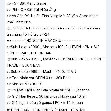
👉 F5 - Bật Menu Game
👉 Phím O - Bật Tắt Hiệu Ứng
👉 Và Còn Rất Nhiều Tính Năng Mới AE Vào Game Khám
Phá Thêm Nhé
👉 Đội ngũ Admin cực kì thân thiện chỉ cần các bạn nhắn
tin chúng tôi hỗ trợ 24/24
=======THÔNG TIN MÁY CHỦ:========
👉Sub 1 exp x9999 _ Master x100: Full EVEN + PK + SỰ
KIỆN + TRADE + BUON BAN
👉Sub 2 exp x9999 _ Master x100: EVEN + PK + SỰ KIỆN +
TRADE + BUON BAN
👉Sub 3 exp x9999 _ Master x100: TRAIN
👉 Tạo Nhân Vật OPEN 0 rs + 30k Pont
👉 Master Max 1000
👉 Ko Mất Thời Gian Làm Nhiệm Vụ 2 & 3 : /change
👉 Giới Hạn Reset: 50 lần /ngày Ngày sau 10 lần
👉 Giới hạn 5 cửa sổ game/1 PC - 5 Tài Khoản
🌟 HỒN HOÀN – BÙNG NỔ SỨC MẠNH TIỀM ẨN!