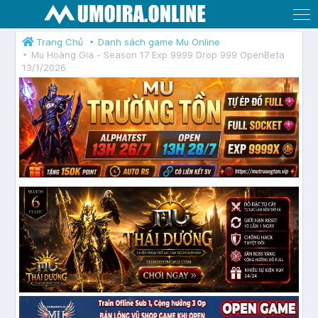
Men
Trang Chủ
Danh sách game Mu Online
Mu Hoàng Gia - Season 17 Exp 9999 Drop 999 OpenBeta
13/1/2026