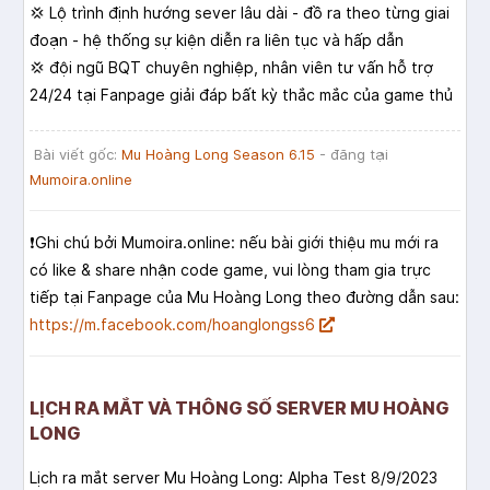
💢 Lộ trình định hướng sever lâu dài - đồ ra theo từng giai
đoạn - hệ thống sự kiện diễn ra liên tục và hấp dẫn
💢 đội ngũ BQT chuyên nghiệp, nhân viên tư vấn hỗ trợ
24/24 tại Fanpage giải đáp bất kỳ thắc mắc của game thủ
Bài viết gốc:
Mu Hoàng Long Season 6.15
- đăng tại
Mumoira.online
❗️Ghi chú bởi Mumoira.online: nếu bài giới thiệu mu mới ra
có like & share nhận code game, vui lòng tham gia trực
tiếp tại Fanpage của Mu Hoàng Long theo đường dẫn sau:
https://m.facebook.com/hoanglongss6
LỊCH RA MẮT VÀ THÔNG SỐ SERVER MU HOÀNG
LONG
Lịch ra mắt server Mu Hoàng Long: Alpha Test 8/9/2023