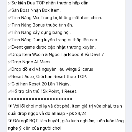
✅Sự kiện Đua TOP nhận thưởng hấp dẫn.
✅Săn Boss Nhận Box Item.
✅Tính Năng Mix Trang bị, không mất item chính.
✅Tính Năng Bonus thuộc tính ẩn.
✅Tính Năng xây dựng bang hội.
✅Tính Năng Dung luyện trang bị thấp lên cao.
✅Event game được cập nhật thương xuyên.
✅Drop Item Wcoin & Ngọc Tại Blood 8 Và Devil 7
✅Drop Ngọc All Maps
✅Drop đồ exl và nguyên liệu wings 2 Icarus
✅Reset Auto, Giới hạn Reset theo TOP.
✅Giới hạn Reset 20 Lần 1 Ngày.
✅Hổ trợ tân thủ 15k Point, 1 Reset.
======================
🔰 Với lối chơi mới lạ và đột phá, item giá trị vừa phải, train
quái drop ngọc và đồ all map - pk 24/24
🔰 Đội ngũ BQT tâm huyết, giàu kinh nghiệm, luôn luôn lắng
nghe ý kiến của người chơi