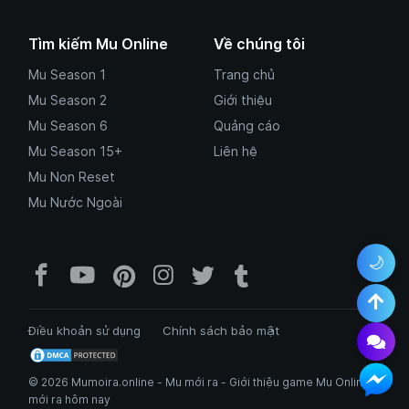
Tìm kiếm Mu Online
Về chúng tôi
Mu Season 1
Trang chủ
Mu Season 2
Giới thiệu
Mu Season 6
Quảng cáo
Mu Season 15+
Liên hệ
Mu Non Reset
Mu Nước Ngoài
🌙
Facebook Mu Mới Ra - Mumoira.onl
YouTube Mu Mới Ra - Kênh tổng
Pinterest Mumoira.online 
Instagram Mumoira.onli
Twitter Mumoira.onl
Tumblr Mu Mới R
Điều khoản sử dụng
Chính sách bảo mật
© 2026 Mumoira.online - Mu mới ra - Giới thiệu game Mu Online
mới ra hôm nay