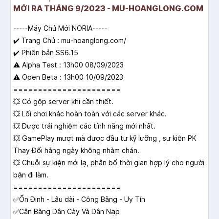
MỚI RA THÁNG 9/2023 - MU-HOANGLONG.COM
-----Máy Chủ Mới NORIA-----
✔️ Trang Chủ : mu-hoanglong.com/
✔️ Phiên bản SS6.15
⚠️ Alpha Test : 13h00 08/09/2023
⚠️ Open Beta : 13h00 10/09/2023
======================
💥 Có gộp server khi cần thiết.
💥 Lối chơi khác hoàn toàn với các server khác.
💥 Được trải nghiệm các tính năng mới nhất.
💥 GamePlay mượt mà được đầu tư kỹ lưỡng , sự kiện PK
Thay Đổi hằng ngày không nhàm chán.
💥 Chuỗi sự kiện mới lạ, phân bổ thời gian hợp lý cho người
bận đi làm.
======================
✅Ổn Định - Lâu dài - Công Bằng - Uy Tín
✅Cân Bằng Dân Cày Và Dân Nạp