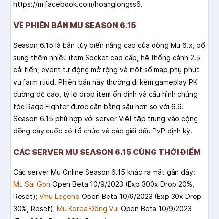
https://m.facebook.com/hoanglongss6.
VỀ PHIÊN BẢN MU SEASON 6.15
Season 6.15 là bản tùy biến nâng cao của dòng Mu 6.x, bổ
sung thêm nhiều item Socket cao cấp, hệ thống cánh 2.5
cải tiến, event tự động mở rộng và một số map phụ phục
vụ farm ruud. Phiên bản này thường đi kèm gameplay PK
cường độ cao, tỷ lệ drop item ổn định và cấu hình chủng
tộc Rage Fighter được cân bằng sâu hơn so với 6.9.
Season 6.15 phù hợp với server Việt tập trung vào cộng
đồng cày cuốc có tổ chức và các giải đấu PvP định kỳ.
CÁC SERVER MU SEASON 6.15 CÙNG THỜI ĐIỂM
Các server Mu Online Season 6.15 khác ra mắt gần đây:
Mu Sài Gòn
Open Beta 10/9/2023 (Exp 300x Drop 20%,
Reset);
Vmu Legend
Open Beta 10/9/2023 (Exp 30x Drop
30%, Reset);
Mu Korea Đông Vui
Open Beta 10/9/2023