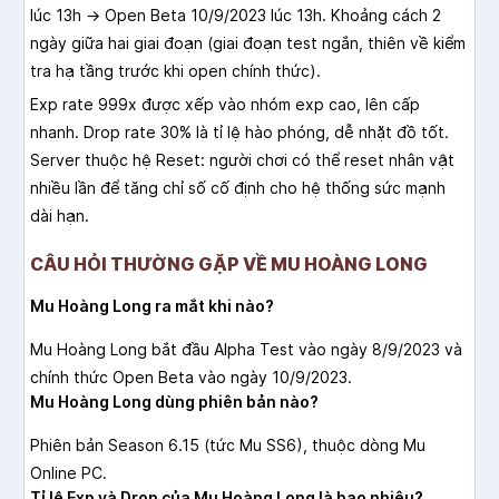
lúc 13h → Open Beta 10/9/2023 lúc 13h. Khoảng cách 2
ngày giữa hai giai đoạn (giai đoạn test ngắn, thiên về kiểm
tra hạ tầng trước khi open chính thức).
Exp rate 999x được xếp vào nhóm exp cao, lên cấp
nhanh. Drop rate 30% là tỉ lệ hào phóng, dễ nhặt đồ tốt.
Server thuộc hệ Reset: người chơi có thể reset nhân vật
nhiều lần để tăng chỉ số cố định cho hệ thống sức mạnh
dài hạn.
CÂU HỎI THƯỜNG GẶP VỀ MU HOÀNG LONG
Mu Hoàng Long ra mắt khi nào?
Mu Hoàng Long bắt đầu Alpha Test vào ngày 8/9/2023 và
chính thức Open Beta vào ngày 10/9/2023.
Mu Hoàng Long dùng phiên bản nào?
Phiên bản Season 6.15 (tức Mu SS6), thuộc dòng Mu
Online PC.
Tỉ lệ Exp và Drop của Mu Hoàng Long là bao nhiêu?