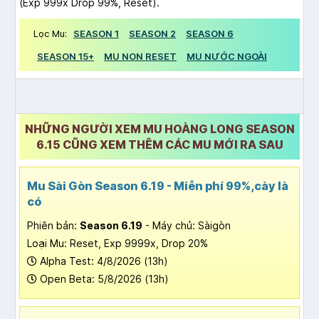
(Exp 999x Drop 99%, Reset).
Lọc Mu:
SEASON 1
SEASON 2
SEASON 6
SEASON 15+
MU NON RESET
MU NƯỚC NGOÀI
NHỮNG NGƯỜI XEM MU HOÀNG LONG SEASON
6.15 CŨNG XEM THÊM CÁC MU MỚI RA SAU
Mu Sài Gòn Season 6.19 - Miễn phí 99%,cày là
có
Phiên bản:
Season 6.19
- Máy chủ: Sàigòn
Loại Mu: Reset, Exp 9999x, Drop 20%
Alpha Test: 4/8/2026 (13h)
Open Beta: 5/8/2026 (13h)