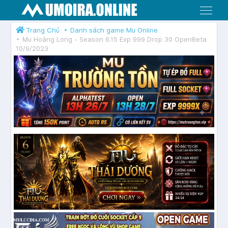
Menu
Trang Chủ
Danh sách game Mu Online
Mu Hoàng Long - Season 6.15 Exp 999 Drop 30 OpenBeta
10/9/2023