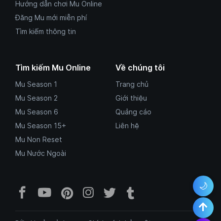
Hướng dẫn chơi Mu Online
Đăng Mu mới miễn phí
Tìm kiếm thông tin
Tìm kiếm Mu Online
Về chúng tôi
Mu Season 1
Trang chủ
Mu Season 2
Giới thiệu
Mu Season 6
Quảng cáo
Mu Season 15+
Liên hệ
Mu Non Reset
Mu Nước Ngoài
🌙
Facebook Mu Mới Ra - Mumoira.onl
YouTube Mu Mới Ra - Kênh tổng
Pinterest Mumoira.online 
Instagram Mumoira.onli
Twitter Mumoira.onl
Tumblr Mu Mới R