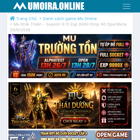
Menu
Trang Chủ
Danh sách game Mu Online
Mu Khải Thiên - Season 6.15 Exp 9999 Drop 90 OpenBeta
29/6/2026