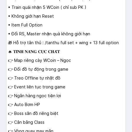
• Train quái nhận 5 WCoin ( chỉ sub PK )
• Không giới hạn Reset
• Item Full Option
• Đổi RS, Master nhận quà không giới hạn
🎁 Hỗ trợ tân thủ : /tanthu full set + wing + 13 full option
🔥 𝐓𝐈́𝐍𝐇 𝐍𝐀̆𝐍𝐆 𝐂𝐔̛̣𝐂 𝐂𝐇𝐀̂́𝐓
👉 Map riêng cày WCoin – Ngọc
👉 Đổi đồ tự động trong game
👉 Treo Offline tự nhặt đồ
👉 Event liên tục trong game
👉 Ngân hàng ngọc tiện lợi
👉 Auto Bơm HP
👉 Boss săn đồ riêng biệt
👉 Cân bằng Class
👉 Vòng quay may mắn