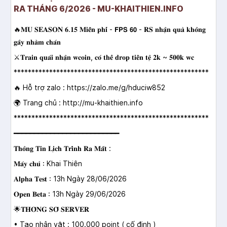
RA THÁNG 6/2026 - MU-KHAITHIEN.INFO
🔥𝐌𝐔 𝐒𝐄𝐀𝐒𝐎𝐍 𝟔.𝟏𝟓 𝐌𝐢𝐞̂̃𝐧 𝐩𝐡𝐢́ - 𝗙𝗣𝗦 𝟲𝟬 - 𝐑𝐒 𝐧𝐡𝐚̣̂𝐧 𝐪𝐮𝐚̀ 𝐤𝐡𝐨̂𝐧𝐠
𝐠𝐚̂𝐲 𝐧𝐡𝐚̀𝐦 𝐜𝐡𝐚́𝐧
⚔️𝐓𝐫𝐚𝐢𝐧 𝐪𝐮𝐚́𝐢 𝐧𝐡𝐚̣̂𝐧 𝐰𝐜𝐨𝐢𝐧, 𝐜𝐨́ 𝐭𝐡𝐞̂̉ 𝐝𝐫𝐨𝐩 𝐭𝐢𝐞̂̀𝐧 𝐭𝐞̣̂ 𝟐𝐤 ~ 𝟓𝟎𝟎𝐤 𝐰𝐜
*******************************************************
🔥 Hỗ trợ zalo : https://zalo.me/g/hduciw852
🌍 Trang chủ : http://mu-khaithien.info
*******************************************************
━━━━━━━━━━━━━━━━━━━━━━━━━━
𝐓𝐡𝐨̂𝐧𝐠 𝐓𝐢𝐧 𝐋𝐢̣𝐜𝐡 𝐓𝐫𝐢̀𝐧𝐡 𝐑𝐚 𝐌𝐚̆́𝐭 :
𝐌𝐚́𝐲 𝐜𝐡𝐮̉ : Khai Thiên
𝐀𝐥𝐩𝐡𝐚 𝐓𝐞𝐬𝐭 : 13h Ngày 28/06/2026
𝐎𝐩𝐞𝐧 𝐁𝐞𝐭𝐚 : 13h Ngày 29/06/2026
🌟𝐓𝐇𝐎̂𝐍𝐆 𝐒𝐎̂́ 𝐒𝐄𝐑𝐕𝐄𝐑
• Tạo nhân vật : 100.000 point ( cố định )