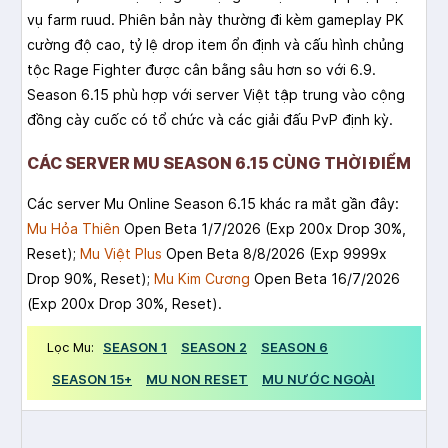
vụ farm ruud. Phiên bản này thường đi kèm gameplay PK
cường độ cao, tỷ lệ drop item ổn định và cấu hình chủng
tộc Rage Fighter được cân bằng sâu hơn so với 6.9.
Season 6.15 phù hợp với server Việt tập trung vào cộng
đồng cày cuốc có tổ chức và các giải đấu PvP định kỳ.
CÁC SERVER MU SEASON 6.15 CÙNG THỜI ĐIỂM
Các server Mu Online Season 6.15 khác ra mắt gần đây:
Mu Hỏa Thiên
Open Beta 1/7/2026 (Exp 200x Drop 30%,
Reset);
Mu Việt Plus
Open Beta 8/8/2026 (Exp 9999x
Drop 90%, Reset);
Mu Kim Cương
Open Beta 16/7/2026
(Exp 200x Drop 30%, Reset).
Lọc Mu:
SEASON 1
SEASON 2
SEASON 6
SEASON 15+
MU NON RESET
MU NƯỚC NGOÀI