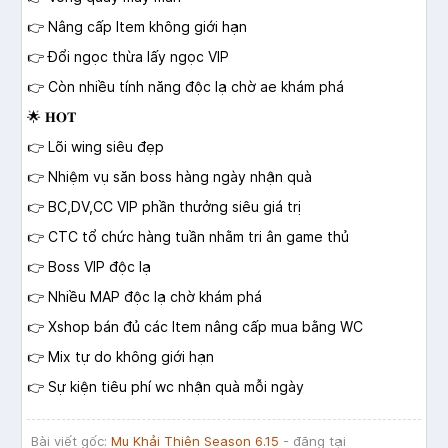
👉 Nâng cấp Item không giới hạn
👉 Đổi ngọc thừa lấy ngọc VIP
👉 Còn nhiều tính năng độc lạ chờ ae khám phá
🌟 𝐇𝐎𝐓
👉 Lõi wing siêu đẹp
👉 Nhiệm vụ săn boss hàng ngày nhận quà
👉 BC,DV,CC VIP phần thưởng siêu giá trị
👉 CTC tổ chức hàng tuần nhằm tri ân game thủ
👉 Boss VIP độc lạ
👉 Nhiều MAP độc lạ chờ khám phá
👉 Xshop bán đủ các Item nâng cấp mua bằng WC
👉 Mix tự do không giới hạn
👉 Sự kiện tiêu phí wc nhận quà mỗi ngày
Bài viết gốc:
Mu Khải Thiên Season 6.15
- đăng tại