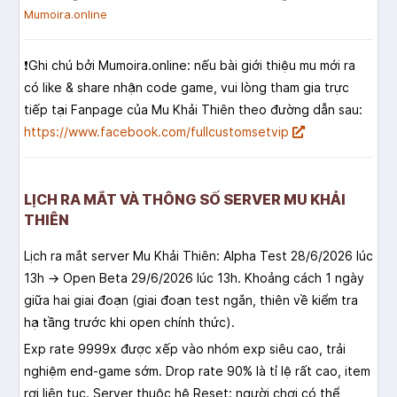
Mumoira.online
❗️Ghi chú bởi Mumoira.online: nếu bài giới thiệu mu mới ra
có like & share nhận code game, vui lòng tham gia trực
tiếp tại Fanpage của Mu Khải Thiên theo đường dẫn sau:
https://www.facebook.com/fullcustomsetvip
LỊCH RA MẮT VÀ THÔNG SỐ SERVER MU KHẢI
THIÊN
Lịch ra mắt server Mu Khải Thiên: Alpha Test 28/6/2026 lúc
13h → Open Beta 29/6/2026 lúc 13h. Khoảng cách 1 ngày
giữa hai giai đoạn (giai đoạn test ngắn, thiên về kiểm tra
hạ tầng trước khi open chính thức).
Exp rate 9999x được xếp vào nhóm exp siêu cao, trải
nghiệm end-game sớm. Drop rate 90% là tỉ lệ rất cao, item
rơi liên tục. Server thuộc hệ Reset: người chơi có thể