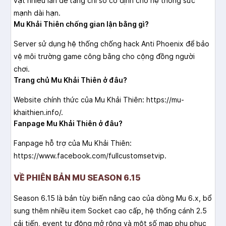
vật nhiều lần để tăng chỉ số cố định cho hệ thống sức
mạnh dài hạn.
Mu Khải Thiên chống gian lận bằng gì?
Server sử dụng hệ thống chống hack Anti Phoenix để bảo
vệ môi trường game công bằng cho cộng đồng người
chơi.
Trang chủ Mu Khải Thiên ở đâu?
Website chính thức của Mu Khải Thiên: https://mu-
khaithien.info/.
Fanpage Mu Khải Thiên ở đâu?
Fanpage hỗ trợ của Mu Khải Thiên:
https://www.facebook.com/fullcustomsetvip.
VỀ PHIÊN BẢN MU SEASON 6.15
Season 6.15 là bản tùy biến nâng cao của dòng Mu 6.x, bổ
sung thêm nhiều item Socket cao cấp, hệ thống cánh 2.5
cải tiến, event tự động mở rộng và một số map phụ phục