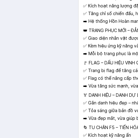
✅ Kích hoạt năng lượng đ
✅ Tăng chỉ số chiến đấu, h
➡️ Hệ thống Hồn Hoàn mang
👑 TRANG PHỤC MỚI – ĐẲ
✅ Giao diện nhân vật được
✅ Kèm hiệu ứng kỹ năng v
➡️ Mỗi bộ trang phục là mộ
🚩 FLAG – DẤU HIỆU VINH
✅ Trang bị flag để tăng cá
✅ Flag có thể nâng cấp t
➡️ Vừa tăng sức mạnh, vừa
🏅 DANH HIỆU – DANH DỰ
✅ Gắn danh hiệu đẹp – nhậ
✅ Tỏa sáng giữa bản đồ vớ
➡️ Vừa đẹp mắt, vừa giúp 
🌀 TU CHÂN F5 – TIẾN HÓ
✅ Kích hoạt kỹ năng ẩn