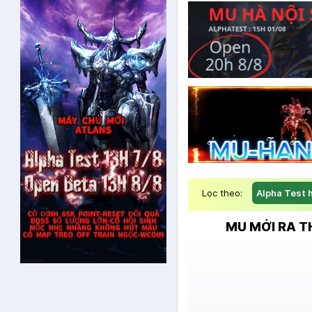
Lọc theo:
Alpha Test 
MU MỚI RA T