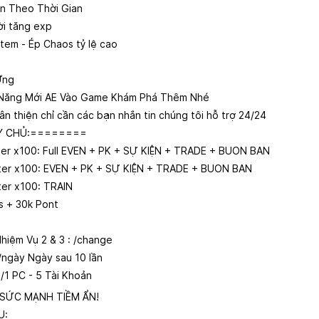
n Theo Thời Gian
ời tăng exp
tem - Ép Chaos tỷ lệ cao
Ứng
h Năng Mới AE Vào Game Khám Phá Thêm Nhé
ân thiện chỉ cần các bạn nhắn tin chúng tôi hỗ trợ 24/24
Y CHỦ:========
er x100: Full EVEN + PK + SỰ KIỆN + TRADE + BUON BAN
ter x100: EVEN + PK + SỰ KIỆN + TRADE + BUON BAN
er x100: TRAIN
s + 30k Pont
hiệm Vụ 2 & 3 : /change
 /ngày Ngày sau 10 lần
/1 PC - 5 Tài Khoản
 SỨC MẠNH TIỀM ẨN!
U: