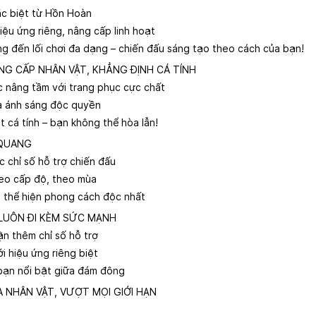
ặc biệt từ Hồn Hoàn
iệu ứng riêng, nâng cấp linh hoạt
 đến lối chơi đa dạng – chiến đấu sáng tạo theo cách của bạn!
NG CẤP NHÂN VẬT, KHẲNG ĐỊNH CÁ TÍNH
 nâng tầm với trang phục cực chất
à ánh sáng độc quyền
t cá tính – bạn không thể hòa lẫn!
 QUANG
c chỉ số hỗ trợ chiến đấu
heo cấp độ, theo mùa
 thể hiện phong cách độc nhất
 LUÔN ĐI KÈM SỨC MẠNH
n thêm chỉ số hỗ trợ
i hiệu ứng riêng biệt
bạn nổi bật giữa đám đông
A NHÂN VẬT, VƯỢT MỌI GIỚI HẠN