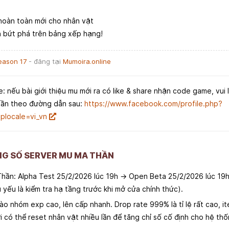
hoàn toàn mới cho nhân vật
n bứt phá trên bảng xếp hạng!
eason 17
- đăng tại
Mumoira.online
e: nếu bài giới thiệu mu mới ra có like & share nhận code game, vui 
hần theo đường dẫn sau:
https://www.facebook.com/profile.php?
locale=vi_vn
NG SỐ SERVER MU MA THẦN
Thần: Alpha Test 25/2/2026 lúc 19h → Open Beta 25/2/2026 lúc 19
yếu là kiểm tra hạ tầng trước khi mở cửa chính thức).
 nhóm exp cao, lên cấp nhanh. Drop rate 999% là tỉ lệ rất cao, ite
 có thể reset nhân vật nhiều lần để tăng chỉ số cố định cho hệ th