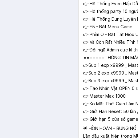
👉 Hệ Thống Even Hấp Dẫ
👉 Hệ thống party 10 ngư
👉 Hệ Thống Dung Luyện I
👉 F5 - Bật Menu Game
👉 Phím O - Bật Tắt Hiệu 
👉 Và Còn Rất Nhiều Tín
👉 Đội ngũ Admin cực kì th
=======THÔNG TIN MÁ
👉Sub 1 exp x9999 _ Mast
👉Sub 2 exp x9999 _ Mas
👉Sub 3 exp x9999 _ Mast
👉 Tạo Nhân Vật OPEN 0 r
👉 Master Max 1000
👉 Ko Mất Thời Gian Làm N
👉 Giới Hạn Reset: 50 lần
👉 Giới hạn 5 cửa sổ game
🌟 HỒN HOÀN – BÙNG NỔ
Lần đầu xuất hiện trong M