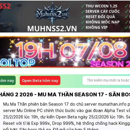
hôm nay
Open Beta hôm nay
HÁNG 2 2026 - MU MA THẦN SEASON 17 - SĂN B
Mu Ma Thần phiên bản Season 17 do chủ server mumathan.info p
server Mu Online PC chính thức bước vào giai đoạn Alpha Test v
25/2/2026 lúc 19h, dự kiến Open Beta ngày 25/2/2026 lúc 19h. S
Reset với tỉ lệ Exp 999x, Drop 999%, hệ thống chống hack Kingg
nổi bật: Săn boss thả ga. Đã mở cửa hơn 5 tháng.