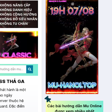
OSS THẢ GA
hát hành là một
ào ngày
erver thuộc hệ
Các bài hướng dẫn Mu Online
uard. Đặc điểm
được xem nhiều nhất