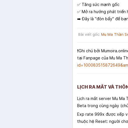
✅ Tăng sức mạnh gốc
✅ Mở ra hướng phát triển 
➡️ Đây là "đòn bẩy" để bạ
Bài viết gốc:
Mu Ma Thần S
❗️Ghi chú bởi Mumoira.onlin
tại Fanpage của Mu Ma T
id=100083515872649&amp
LỊCH RA MẮT VÀ THÔ
Lịch ra mắt server Mu Ma 
Beta trong cùng ngày (chủ 
Exp rate 999x được xếp vào
thuộc hệ Reset: người chơi