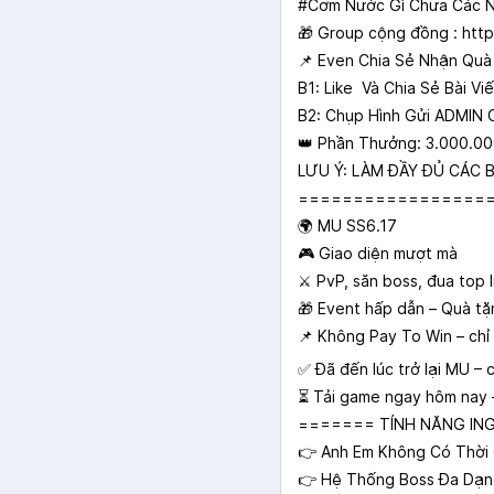
#Cơm Nước Gì Chưa Các N
🎁 Group cộng đồng : htt
📌 Even Chia Sẻ Nhận Quà
B1: Like Và Chia Sẻ Bài V
B2: Chụp Hình Gửi ADMIN
👑 Phần Thưởng: 3.000.00
LƯU Ý: LÀM ĐẦY ĐỦ CÁC
=================
🌍 MU SS6.17
🎮 Giao diện mượt mà
⚔️ PvP, săn boss, đua top l
🎁 Event hấp dẫn – Quà tặ
📌 Không Pay To Win – chỉ
✅ Đã đến lúc trở lại MU – 
⏳ Tải game ngay hôm nay – 
======= TÍNH NĂNG I
👉 Anh Em Không Có Thời 
👉 Hệ Thống Boss Đa Dạng