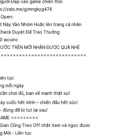
gười Đẹp vào game chiến thôi
ps://zalo.me/g/mngkyg474
 Open:
iết Này Vào Nhóm Hoặc lên trang cá nhân
 Check Duyệt Để Trao Thưởng
0 wcoinc
 BƯỚC TRÊN MỚI NHẬN ĐƯỢC QUÀ NHÉ
=============================
iên tục
ng mỗi ngày
 cần chơi đủ, bạn sẽ mạnh thật sự!
cày cuốc hết mình – chiến đấu hết sức!
đừng để bị tụt lại sau!
NGAME =========
Gian Cũng Treo Off nhặt item và ngọc được
 Mới - Liên tục