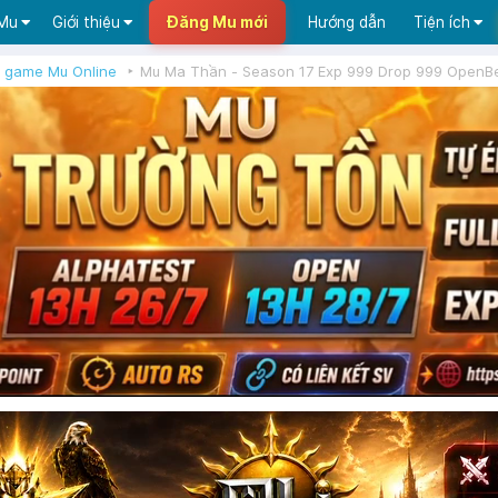
 Mu
Giới thiệu
Đăng Mu mới
Hướng dẫn
Tiện ích
 game Mu Online
Mu Ma Thần - Season 17 Exp 999 Drop 999 OpenB