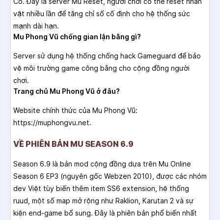
Có. Đây là server Mu Reset, người chơi có thể reset nhân
vật nhiều lần để tăng chỉ số cố định cho hệ thống sức
mạnh dài hạn.
Mu Phong Vũ chống gian lận bằng gì?
Server sử dụng hệ thống chống hack Gameguard để bảo
vệ môi trường game công bằng cho cộng đồng người
chơi.
Trang chủ Mu Phong Vũ ở đâu?
Website chính thức của Mu Phong Vũ:
https://muphongvu.net.
VỀ PHIÊN BẢN MU SEASON 6.9
Season 6.9 là bản mod cộng đồng dựa trên Mu Online
Season 6 EP3 (nguyên gốc Webzen 2010), được các nhóm
dev Việt tùy biến thêm item SS6 extension, hệ thống
ruud, một số map mở rộng như Raklion, Karutan 2 và sự
kiện end-game bổ sung. Đây là phiên bản phổ biến nhất