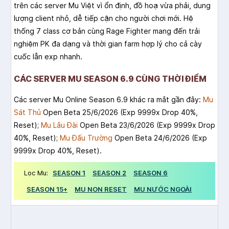
trên các server Mu Việt vì ổn định, đồ hoạ vừa phải, dung
lượng client nhỏ, dễ tiếp cận cho người chơi mới. Hệ
thống 7 class cơ bản cùng Rage Fighter mang đến trải
nghiệm PK đa dạng và thời gian farm hợp lý cho cả cày
cuốc lẫn exp nhanh.
CÁC SERVER MU SEASON 6.9 CÙNG THỜI ĐIỂM
Các server Mu Online Season 6.9 khác ra mắt gần đây:
Mu
Sát Thủ
Open Beta 25/6/2026 (Exp 9999x Drop 40%,
Reset);
Mu Lâu Đài
Open Beta 23/6/2026 (Exp 9999x Drop
40%, Reset);
Mu Đấu Trường
Open Beta 24/6/2026 (Exp
9999x Drop 40%, Reset).
Lọc Mu:
SEASON 1
SEASON 2
SEASON 6
SEASON 15+
MU NON RESET
MU NƯỚC NGOÀI