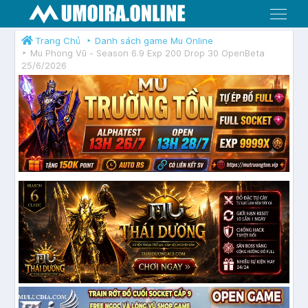
Menu
Trang Chủ
Danh sách game Mu Online
Mu Phong Vũ - Season 6.9 Exp 200 Drop 30 OpenBeta
25/6/2026