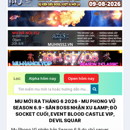
Lọc:
Alpha hôm nay
Open hôm nay
MU MỚI RA THÁNG 6 2026 - MU PHONG VŨ
SEASON 6.9 - SĂN BOSS NHẬN XU &AMP; ĐỒ
SOCKET CUỐI, EVENT BLOOD CASTLE VIP,
DEVIL SQUAR
Mu Phong Vũ phiên bản Season 6.9 do chủ server