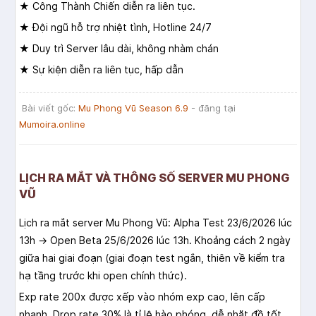
★ Công Thành Chiến diễn ra liên tục.
★ Đội ngũ hỗ trợ nhiệt tình, Hotline 24/7
★ Duy trì Server lâu dài, không nhàm chán
★ Sự kiện diễn ra liên tục, hấp dẫn
Bài viết gốc:
Mu Phong Vũ Season 6.9
- đăng tại
Mumoira.online
LỊCH RA MẮT VÀ THÔNG SỐ SERVER MU PHONG
VŨ
Lịch ra mắt server Mu Phong Vũ: Alpha Test 23/6/2026 lúc
13h → Open Beta 25/6/2026 lúc 13h. Khoảng cách 2 ngày
giữa hai giai đoạn (giai đoạn test ngắn, thiên về kiểm tra
hạ tầng trước khi open chính thức).
Exp rate 200x được xếp vào nhóm exp cao, lên cấp
nhanh. Drop rate 30% là tỉ lệ hào phóng, dễ nhặt đồ tốt.