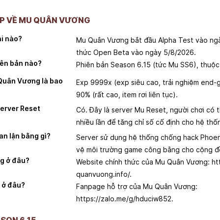
P VỀ MU QUÂN VƯƠNG
i nào?
Mu Quân Vương bắt đầu Alpha Test vào ngà
thức Open Beta vào ngày 5/8/2026.
ên bản nào?
Phiên bản Season 6.15 (tức Mu SS6), thuộc
 Quân Vương là bao
Exp 9999x (exp siêu cao, trải nghiệm end
90% (rất cao, item rơi liên tục).
erver Reset
Có. Đây là server Mu Reset, người chơi có 
nhiều lần để tăng chỉ số cố định cho hệ thố
n lận bằng gì?
Server sử dụng hệ thống chống hack Phoen
vệ môi trường game công bằng cho cộng đồ
g ở đâu?
Website chính thức của Mu Quân Vương: ht
quanvuong.info/.
 ở đâu?
Fanpage hỗ trợ của Mu Quân Vương:
https://zalo.me/g/hduciw852.
SON 6.15