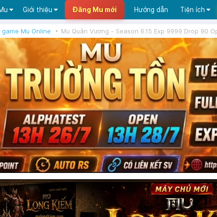
 Mu
Giới thiệu
Đăng Mu mới
Hướng dẫn
Tiện ích
 game Mu Online
Mu Quân Vương - Season 6.15 Exp 9999 Drop 90 O