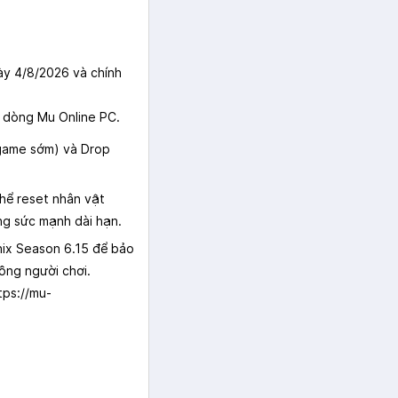
y 4/8/2026 và chính
 dòng Mu Online PC.
-game sớm) và Drop
thể reset nhân vật
ng sức mạnh dài hạn.
ix Season 6.15 để bảo
ng người chơi.
tps://mu-