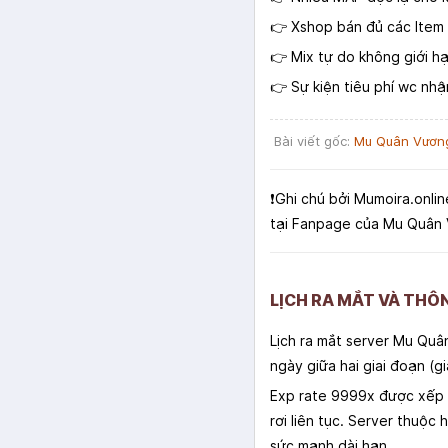
👉 Xshop bán đủ các Ite
👉 Mix tự do không giới h
👉 Sự kiện tiêu phí wc nh
Bài viết gốc:
Mu Quân Vương
❗️Ghi chú bởi Mumoira.onlin
tại Fanpage của Mu Quân
LỊCH RA MẮT VÀ TH
Lịch ra mắt server Mu Quâ
ngày giữa hai giai đoạn (g
Exp rate 9999x được xếp v
rơi liên tục. Server thuộc
sức mạnh dài hạn.