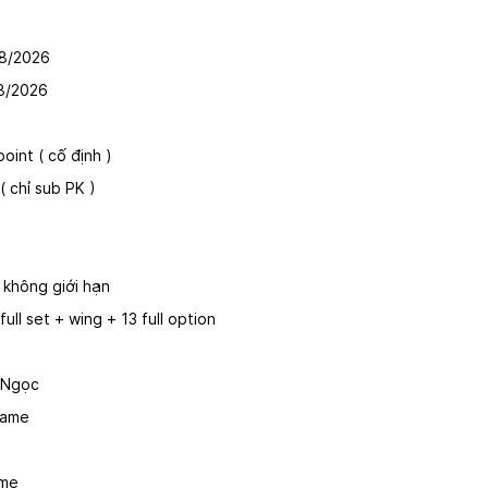
4/08/2026
/08/2026
oint ( cố định )
( chỉ sub PK )
 không giới hạn
full set + wing + 13 full option
 Ngọc
game
ame