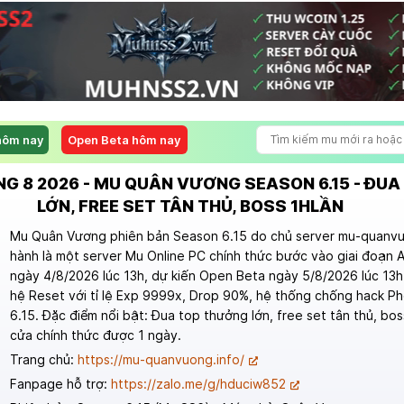
hôm nay
Open Beta hôm nay
NG 8 2026 - MU QUÂN VƯƠNG SEASON 6.15 - ĐU
LỚN, FREE SET TÂN THỦ, BOSS 1HLẦN
Mu Quân Vương phiên bản Season 6.15 do chủ server mu-quanvu
hành là một server Mu Online PC chính thức bước vào giai đoạn 
ngày 4/8/2026 lúc 13h, dự kiến Open Beta ngày 5/8/2026 lúc 13h
hệ Reset với tỉ lệ Exp 9999x, Drop 90%, hệ thống chống hack P
6.15. Đặc điểm nổi bật: Đua top thưởng lớn, free set tân thủ, bos
cửa chính thức được 1 ngày.
Trang chủ:
https://mu-quanvuong.info/
Fanpage hỗ trợ:
https://zalo.me/g/hduciw852