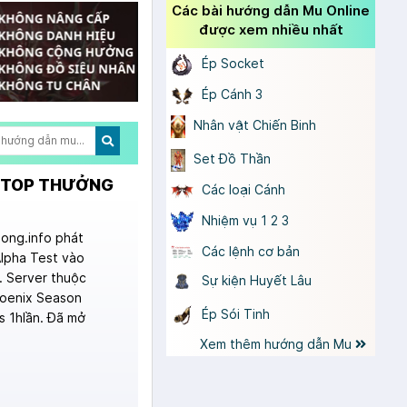
Các bài hướng dẫn Mu Online
được xem nhiều nhất
Ép Socket
Ép Cánh 3
Nhân vật Chiến Binh
Set Đồ Thần
A TOP THƯỞNG
Các loại Cánh
Nhiệm vụ 1 2 3
ong.info phát
Các lệnh cơ bản
Alpha Test vào
. Server thuộc
Sự kiện Huyết Lâu
hoenix Season
Ép Sói Tinh
s 1hlần. Đã mở
Xem thêm hướng dẫn Mu