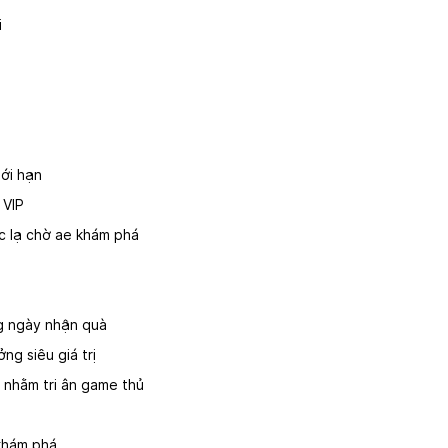
i
ới hạn
 VIP
c lạ chờ ae khám phá
g ngày nhận quà
ng siêu giá trị
 nhằm tri ân game thủ
khám phá