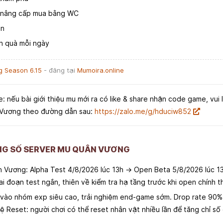
m nâng cấp mua bằng WC
ạn
ận quà mỗi ngày
 Season 6.15
- đăng tại
Mumoira.online
e: nếu bài giới thiệu mu mới ra có like & share nhận code game, vui 
 Vương theo đường dẫn sau:
https://zalo.me/g/hduciw852
ÔNG SỐ SERVER MU QUÂN VƯƠNG
n Vương: Alpha Test 4/8/2026 lúc 13h → Open Beta 5/8/2026 lúc 1
iai đoạn test ngắn, thiên về kiểm tra hạ tầng trước khi open chính t
ào nhóm exp siêu cao, trải nghiệm end-game sớm. Drop rate 90% là 
 hệ Reset: người chơi có thể reset nhân vật nhiều lần để tăng chỉ s