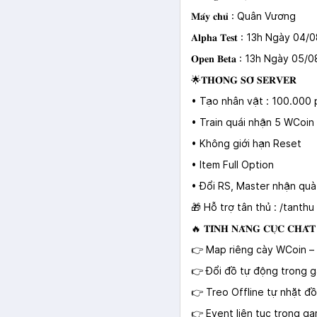
𝐌𝐚́𝐲 𝐜𝐡𝐮̉ : Quân Vương
𝐀𝐥𝐩𝐡𝐚 𝐓𝐞𝐬𝐭 : 13h Ngày 0
𝐎𝐩𝐞𝐧 𝐁𝐞𝐭𝐚 : 13h Ngày 05
🌟𝐓𝐇𝐎̂𝐍𝐆 𝐒𝐎̂́ 𝐒𝐄𝐑𝐕𝐄𝐑
• Tạo nhân vật : 100.000 p
• Train quái nhận 5 WCoin 
• Không giới hạn Reset
• Item Full Option
• Đổi RS, Master nhận quà
🎁 Hỗ trợ tân thủ : /tanthu 
🔥 𝐓𝐈́𝐍𝐇 𝐍𝐀̆𝐍𝐆 𝐂𝐔̛̣𝐂 𝐂𝐇𝐀̂́𝐓
👉 Map riêng cày WCoin –
👉 Đổi đồ tự động trong 
👉 Treo Offline tự nhặt đồ
👉 Event liên tục trong g