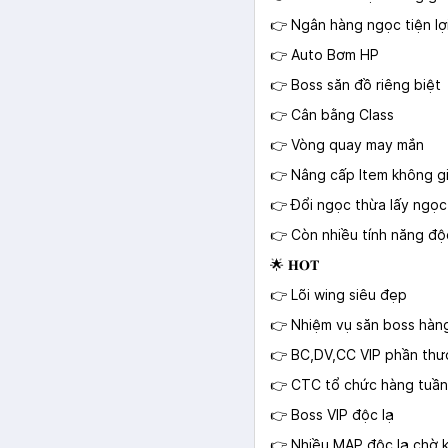
👉 Ngân hàng ngọc tiện lợ
👉 Auto Bơm HP
👉 Boss săn đồ riêng biệt
👉 Cân bằng Class
👉 Vòng quay may mắn
👉 Nâng cấp Item không gi
👉 Đổi ngọc thừa lấy ngọc
👉 Còn nhiều tính năng độ
🌟 𝐇𝐎𝐓
👉 Lõi wing siêu đẹp
👉 Nhiệm vụ săn boss hàn
👉 BC,DV,CC VIP phần thưở
👉 CTC tổ chức hàng tuần
👉 Boss VIP độc lạ
👉 Nhiều MAP độc lạ chờ 