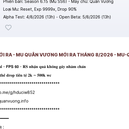
Phiên bản: Season 6.15 (Mu SS6) - Máy chủ: Quân Vương
Loại Mu: Reset, Exp 9999x, Drop 90%
Alpha Test: 4/8/2026 (13h) - Open Beta: 5/8/2026 (13h)
MỚI RA - MU QUÂN VƯƠNG MỚI RA THÁNG 8/2026 - M
- 𝗙𝗣𝗦 𝟲𝟬 - 𝐑𝐒 𝐧𝐡𝐚̣̂𝐧 𝐪𝐮𝐚̀ 𝐤𝐡𝐨̂𝐧𝐠 𝐠𝐚̂𝐲 𝐧𝐡𝐚̀𝐦 𝐜𝐡𝐚́𝐧
𝐡𝐞̂̉ 𝐝𝐫𝐨𝐩 𝐭𝐢𝐞̂̀𝐧 𝐭𝐞̣̂ 𝟐𝐤 ~ 𝟓𝟎𝟎𝐤 𝐰𝐜
******************************
alo.me/g/hduciw852
-quanvuong.info
******************************
━━━━
́𝐭 :