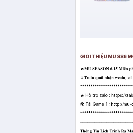
GIỚI THIỆU MU SS6 
🔥𝐌𝐔 𝐒𝐄𝐀𝐒𝐎𝐍 𝟔.𝟏𝟓 𝐌𝐢𝐞̂̃𝐧 𝐩𝐡𝐢́ 
⚔️𝐓𝐫𝐚𝐢𝐧 𝐪𝐮𝐚́𝐢 𝐧𝐡𝐚̣̂𝐧 𝐰𝐜𝐨𝐢𝐧, 𝐜𝐨́ 𝐭
*************************
🔥 Hỗ trợ zalo : https://z
🌍 Tải Game 1 : http://mu
*************************
━━━━━━━━━━━━━━━━━━━━━━
𝐓𝐡𝐨̂𝐧𝐠 𝐓𝐢𝐧 𝐋𝐢̣𝐜𝐡 𝐓𝐫𝐢̀𝐧𝐡 𝐑𝐚 𝐌𝐚̆