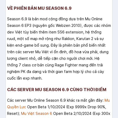
VỀ PHIÊN BẢN MU SEASON 6.9
Season 6.9 là bản mod cộng đồng dựa trên Mu Online
Season 6 EP3 (nguyên gốc Webzen 2010), được các nhóm
dev Việt tùy biến thêm item SS6 extension, hệ thống
ruud, một số map mở rộng như Raklion, Karutan 2 và sự
kiện end-game bổ sung. Đây là phiên bản phổ biến nhất
trên các server Mu Việt vì ổn định, đồ hoạ vừa phải, dung
lượng client nhỏ, dễ tiếp cận cho người chơi mới. Hệ
thống 7 class cơ bản cùng Rage Fighter mang đến trải
nghiệm PK đa dạng và thời gian farm hợp lý cho cả cày
cuốc lẫn exp nhanh.
CÁC SERVER MU SEASON 6.9 CÙNG THỜI ĐIỂM
Các server Mu Online Season 6.9 khác ra mắt gần đây:
Mu
Quyền Lực
Open Beta 1/10/2024 (Exp 9999x Drop 90%,
Reset);
Mu Việt Season 6
Open Beta 2/10/2024 (Exp 300x