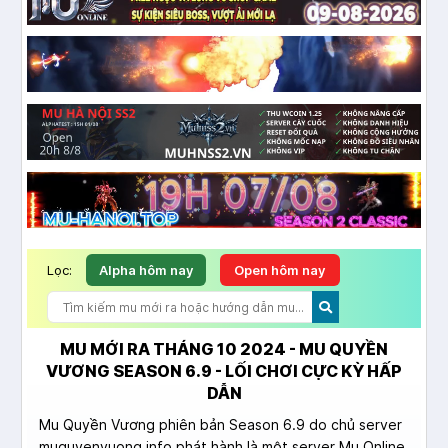
Lọc:
Alpha hôm nay
Open hôm nay
MU MỚI RA THÁNG 10 2024 - MU QUYỀN
VƯƠNG SEASON 6.9 - LỐI CHƠI CỰC KỲ HẤP
DẪN
Mu Quyền Vương phiên bản Season 6.9 do chủ server
muquyenvuong.info phát hành là một server Mu Online