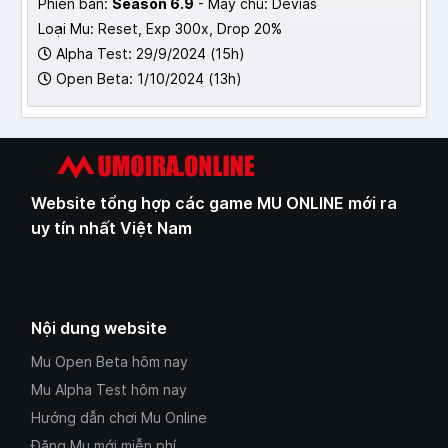
Phiên bản:
Season 6.9
- Máy chủ: Devias
Loại Mu: Reset, Exp 300x, Drop 20%
Alpha Test: 29/9/2024 (15h)
Open Beta: 1/10/2024 (13h)
Website tổng hợp các game MU ONLINE mới ra
uy tín nhất Việt Nam
Nội dung website
Mu Open Beta hôm nay
Mu Alpha Test hôm nay
Hướng dẫn chơi Mu Online
Đăng Mu mới miễn phí