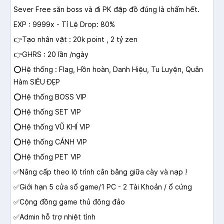
Sever Free săn boss và đi PK đập đồ đúng là chấm hết.
EXP : 9999x - Tỉ Lệ Drop: 80%
👉Tạo nhân vật : 20k point , 2 tỷ zen
👉GHRS : 20 lần /ngày
⭕️Hệ thống : Flag, Hồn hoàn, Danh Hiệu, Tu Luyện, Quân
Hàm SIÊU ĐẸP
⭕️Hệ thống BOSS VIP
⭕️Hệ thống SET VIP
⭕️Hệ thống VŨ KHÍ VIP
⭕️Hệ thống CÁNH VIP
⭕️Hệ thống PET VIP
✅Nâng cấp theo lộ trình cân bằng giữa cày và nạp !
✅Giới hạn 5 cửa sổ game/1 PC - 2 Tài Khoản / ổ cứng
✅Cộng đồng game thủ đông đảo
✅Admin hỗ trợ nhiệt tình