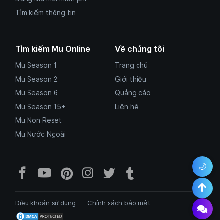
Tìm kiếm thông tin
Tìm kiếm Mu Online
Về chúng tôi
Mu Season 1
Trang chủ
Mu Season 2
Giới thiệu
Mu Season 6
Quảng cáo
Mu Season 15+
Liên hệ
Mu Non Reset
Mu Nước Ngoài
🌙
Facebook Mu Mới Ra - Mumoira.onl
YouTube Mu Mới Ra - Kênh tổng
Pinterest Mumoira.online 
Instagram Mumoira.onli
Twitter Mumoira.onl
Tumblr Mu Mới R
Điều khoản sử dụng
Chính sách bảo mật