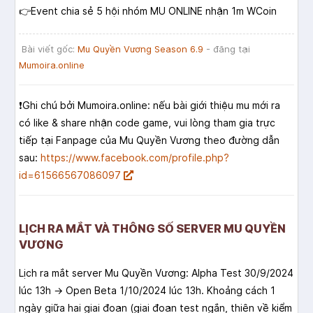
👉Event chia sẻ 5 hội nhóm MU ONLINE nhận 1m WCoin
Bài viết gốc:
Mu Quyền Vương Season 6.9
- đăng tại
Mumoira.online
❗️Ghi chú bởi Mumoira.online: nếu bài giới thiệu mu mới ra
có like & share nhận code game, vui lòng tham gia trực
tiếp tại Fanpage của Mu Quyền Vương theo đường dẫn
sau:
https://www.facebook.com/profile.php?
id=61566567086097
LỊCH RA MẮT VÀ THÔNG SỐ SERVER MU QUYỀN
VƯƠNG
Lịch ra mắt server Mu Quyền Vương: Alpha Test 30/9/2024
lúc 13h → Open Beta 1/10/2024 lúc 13h. Khoảng cách 1
ngày giữa hai giai đoạn (giai đoạn test ngắn, thiên về kiểm