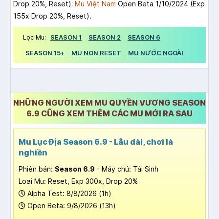
Drop 20%, Reset);
Mu Việt Nam
Open Beta 1/10/2024 (Exp
155x Drop 20%, Reset).
Lọc Mu:
SEASON 1
SEASON 2
SEASON 6
SEASON 15+
MU NON RESET
MU NƯỚC NGOÀI
NHỮNG NGƯỜI XEM MU QUYỀN VƯƠNG SEASON
6.9 CŨNG XEM THÊM CÁC MU MỚI RA SAU
Mu Lục Địa Season 6.9 - Lâu dài, chơi là
nghiền
Phiên bản:
Season 6.9
- Máy chủ: Tái Sinh
Loại Mu: Reset, Exp 300x, Drop 20%
Alpha Test: 8/8/2026 (1h)
Open Beta: 9/8/2026 (13h)