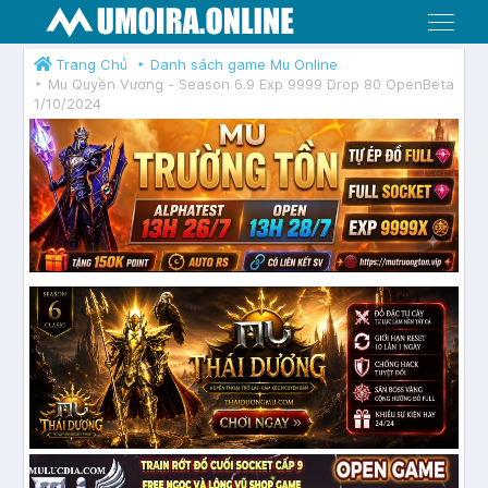
Menu
Trang Chủ
Danh sách game Mu Online
Mu Quyền Vương - Season 6.9 Exp 9999 Drop 80 OpenBeta
1/10/2024