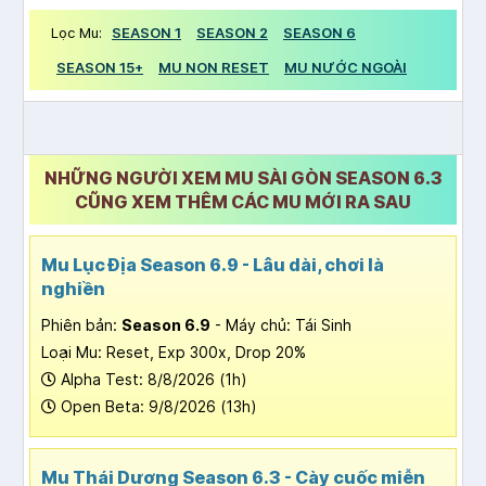
Lọc Mu:
SEASON 1
SEASON 2
SEASON 6
SEASON 15+
MU NON RESET
MU NƯỚC NGOÀI
NHỮNG NGƯỜI XEM MU SÀI GÒN SEASON 6.3
CŨNG XEM THÊM CÁC MU MỚI RA SAU
Mu Lục Địa Season 6.9 - Lâu dài, chơi là
nghiền
Phiên bản:
Season 6.9
- Máy chủ: Tái Sinh
Loại Mu: Reset, Exp 300x, Drop 20%
Alpha Test: 8/8/2026 (1h)
Open Beta: 9/8/2026 (13h)
Mu Thái Dương Season 6.3 - Cày cuốc miễn