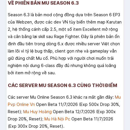
VỀ PHIÊN BẢN MU SEASON 6.3
Season 6.3 là bản mod cộng đồng dựa trên Season 6 EP3
của Webzen, được các dev VN tùy biến thêm map Karutan
2, hệ thống cánh cấp 2.5, một số item Excellent mở rộng
và cân bằng lại skill sau Rage Fighter. Đây là phiên bản ổn
định đầu tiên trong dòng 6.x được nhiều server Việt chọn
làm lõi vì tỷ lệ bug thấp, client gọn nhẹ và gameplay vẫn
giữ đúng chất Mu cổ. Phù hợp với người chơi muốn trải
nghiệm nội dung 6-class đầy đủ nhưng không quá loãng
bởi item mở rộng về sau.
CÁC SERVER MU SEASON 6.3 CÙNG THỜI ĐIỂM
Các server Mu Online Season 6.3 khác ra mắt gần đây:
Mu
Pvp Online Vn
Open Beta 11/7/2026 (Exp 500x Drop 30%,
Reset);
Mu Huy Hoàng
Open Beta 12/7/2026 (Exp 300x
Drop 20%, Reset);
Mu Hà Nội Pc
Open Beta 11/7/2026
(Exp 300x Drop 20%, Reset).