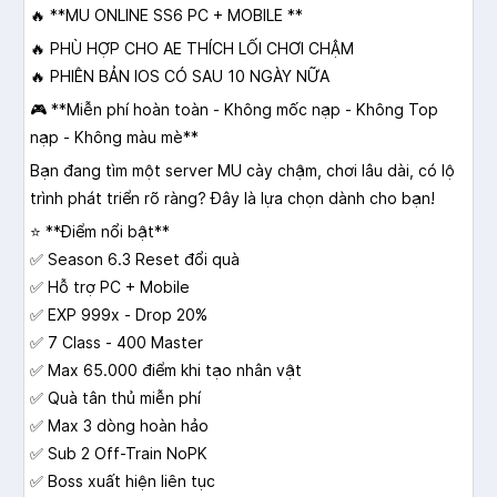
🔥 **MU ONLINE SS6 PC + MOBILE **
🔥 PHÙ HỢP CHO AE THÍCH LỐI CHƠI CHẬM
🔥 PHIÊN BẢN IOS CÓ SAU 10 NGÀY NỮA
🎮 **Miễn phí hoàn toàn - Không mốc nạp - Không Top
nạp - Không màu mè**
Bạn đang tìm một server MU cày chậm, chơi lâu dài, có lộ
trình phát triển rõ ràng? Đây là lựa chọn dành cho bạn!
⭐ **Điểm nổi bật**
✅ Season 6.3 Reset đổi quà
✅ Hỗ trợ PC + Mobile
✅ EXP 999x - Drop 20%
✅ 7 Class - 400 Master
✅ Max 65.000 điểm khi tạo nhân vật
✅ Quà tân thủ miễn phí
✅ Max 3 dòng hoàn hảo
✅ Sub 2 Off-Train NoPK
✅ Boss xuất hiện liên tục