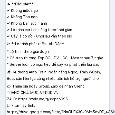
🔥 **Đặc biệt**
✔ Không mốc nạp
✔ Không Top nạp
✔ Không bán sức mạnh
✔ Lộ trình mở tính năng theo thời gian
✔ Cày là có đồ - Chơi lâu vẫn theo kịp
📈 **Lộ trình phát triển LÂU DÀI**
* Lộ trình theo giai đoạn
* Có trao thưởng Top BC - DV - CC - Master sau 7 ngày.
* Server luôn có mục tiêu để cày và phát triển lâu dài.
🎁 Hệ thống Auto Train, Ngân hàng Ngọc, Train WCoin,
Boss săn liên tục cùng nhiều tiện ích hỗ trợ người chơi.
👉 Tham gia ngay Group/Zalo để nhận Client
TRANG CHỦ: MUGIAITRI.ID.VN
ZALO: https://zalo.me/g/ssrphp995
Link tải máy tính:
https://drive.google.com/file/d/1NmRUEX3Ck0Mm5dvDD_4O