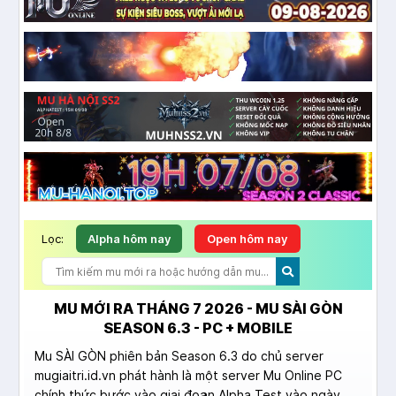
Lọc:
Alpha hôm nay
Open hôm nay
MU MỚI RA THÁNG 7 2026 - MU SÀI GÒN
SEASON 6.3 - PC + MOBILE
Mu SÀI GÒN phiên bản Season 6.3 do chủ server
mugiaitri.id.vn phát hành là một server Mu Online PC
chính thức bước vào giai đoạn Alpha Test vào ngày