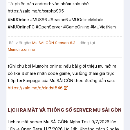
Tải phiên bản android: vào nhóm zalo nhé
https://zalo.me/g/ssrphp995
#MUOnline #MUSS6 #Season6 #MUOnlineMobile
#MUOnlinePC #OpenServer #GameOnline #MUVietNam
Bài viết gốc:
Mu SÀI GÒN Season 6.3
- đăng tại
Mumoira.online
❗️Ghi chú bởi Mumoira.online: nếu bài giới thiệu mu mới ra
có like & share nhận code game, vui lòng tham gia trực
tiếp tại Fanpage của Mu SÀI GÒN theo đường dẫn sau:
https://zalo.me/g/clndst546
LỊCH RA MẮT VÀ THÔNG SỐ SERVER MU SÀI GÒN
Lịch ra mắt server Mu SÀI GÒN: Alpha Test 9/7/2026 lúc
10h → Open Beta 11/7/2026 lúc 14h. Khoảng cách 2 ngày