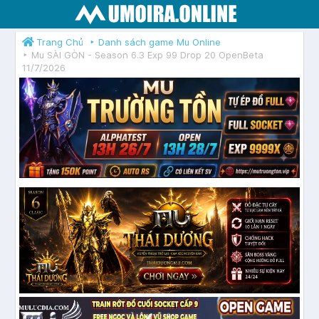
Trang Chủ
Danh sách game Mu Online
Mu SÀI GÒN - Season 6.3 Exp 99 Drop 20 OpenBeta
11/7/2026