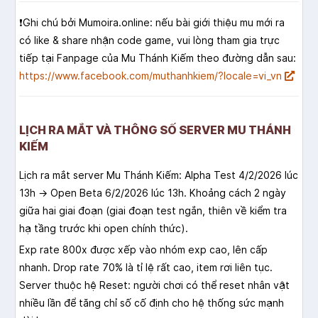
❗️Ghi chú bởi Mumoira.online: nếu bài giới thiệu mu mới ra
có like & share nhận code game, vui lòng tham gia trực
tiếp tại Fanpage của Mu Thánh Kiếm theo đường dẫn sau:
https://www.facebook.com/muthanhkiem/?locale=vi_vn
LỊCH RA MẮT VÀ THÔNG SỐ SERVER MU THÁNH
KIẾM
Lịch ra mắt server Mu Thánh Kiếm: Alpha Test 4/2/2026 lúc
13h → Open Beta 6/2/2026 lúc 13h. Khoảng cách 2 ngày
giữa hai giai đoạn (giai đoạn test ngắn, thiên về kiểm tra
hạ tầng trước khi open chính thức).
Exp rate 800x được xếp vào nhóm exp cao, lên cấp
nhanh. Drop rate 70% là tỉ lệ rất cao, item rơi liên tục.
Server thuộc hệ Reset: người chơi có thể reset nhân vật
nhiều lần để tăng chỉ số cố định cho hệ thống sức mạnh