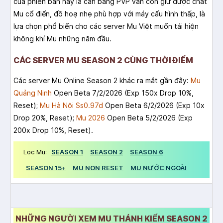
của phiên bản này là cân bằng PVP vẫn còn giữ được chất
Mu cổ điển, đồ hoạ nhẹ phù hợp với máy cấu hình thấp, là
lựa chọn phổ biến cho các server Mu Việt muốn tái hiện
không khí Mu những năm đầu.
CÁC SERVER MU SEASON 2 CÙNG THỜI ĐIỂM
Các server Mu Online Season 2 khác ra mắt gần đây:
Mu
Quảng Ninh
Open Beta 7/2/2026 (Exp 150x Drop 10%,
Reset);
Mu Hà Nội Ss0.97d
Open Beta 6/2/2026 (Exp 10x
Drop 20%, Reset);
Mu 2026
Open Beta 5/2/2026 (Exp
200x Drop 10%, Reset).
Lọc Mu:
SEASON 1
SEASON 2
SEASON 6
SEASON 15+
MU NON RESET
MU NƯỚC NGOÀI
NHỮNG NGƯỜI XEM MU THÁNH KIẾM SEASON 2