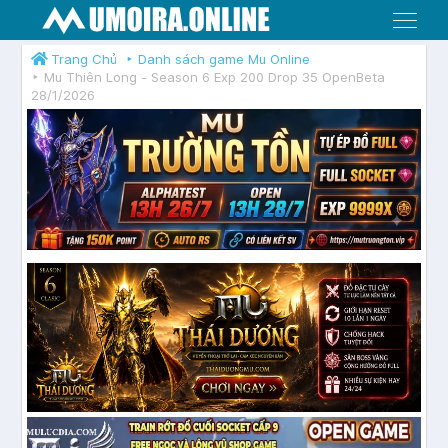
Menu
Trang Chủ
Danh sách game Mu Online
Mu Thiên Long - Season 6 Exp 200 Drop 35 OpenBeta
28/1/2026