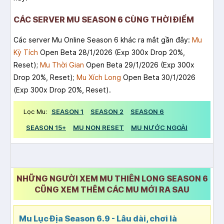
CÁC SERVER MU SEASON 6 CÙNG THỜI ĐIỂM
Các server Mu Online Season 6 khác ra mắt gần đây:
Mu
Kỳ Tích
Open Beta 28/1/2026 (Exp 300x Drop 20%,
Reset);
Mu Thời Gian
Open Beta 29/1/2026 (Exp 300x
Drop 20%, Reset);
Mu Xích Long
Open Beta 30/1/2026
(Exp 300x Drop 20%, Reset).
Lọc Mu:
SEASON 1
SEASON 2
SEASON 6
SEASON 15+
MU NON RESET
MU NƯỚC NGOÀI
NHỮNG NGƯỜI XEM MU THIÊN LONG SEASON 6
CŨNG XEM THÊM CÁC MU MỚI RA SAU
Mu Lục Địa Season 6.9 - Lâu dài, chơi là