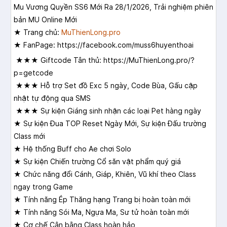
Mu Vương Quyền SS6 Mới Ra 28/1/2026, Trải nghiệm phiên
bản MU Online Mới
★ Trang chủ:
MuThienLong.pro
★ FanPage:
https://facebook.com/muss6huyenthoai
★★★ Giftcode Tân thủ:
https://
MuThienLong.pro/?
p=getcode
★★★ Hỗ trợ Set đồ Exc 5 ngày, Code Bùa, Gấu cập
nhật tự động qua SMS
★★★ Sự kiện Giáng sinh nhận các loại Pet hàng ngày
★ Sự kiện Đua TOP Reset Ngày Mới, Sự kiện Đấu trường
Class mới
★ Hệ thống Buff cho Ae chơi Solo
★ Sự kiện Chiến trường Cổ săn vật phẩm quý giá
★ Chức năng đổi Cánh, Giáp, Khiên, Vũ khí theo Class
ngay trong Game
★ Tính năng Ép Thăng hạng Trang bị hoàn toàn mới
★ Tính năng Sói Ma, Ngựa Ma, Sư tử hoàn toàn mới
★ Cơ chế Cân bằng Class hoàn hảo