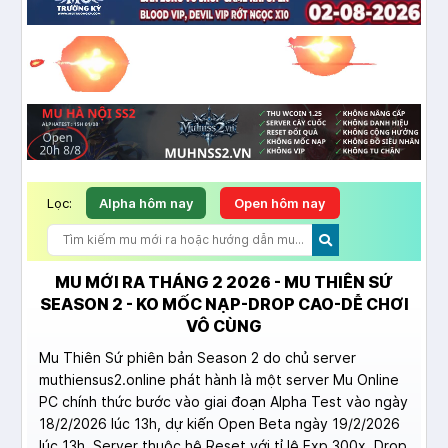
Lọc:
Alpha hôm nay
Open hôm nay
MU MỚI RA THÁNG 2 2026 - MU THIÊN SỨ
SEASON 2 - KO MỐC NẠP-DROP CAO-DỄ CHƠI
VÔ CÙNG
Mu Thiên Sứ phiên bản Season 2 do chủ server
muthiensus2.online phát hành là một server Mu Online
PC chính thức bước vào giai đoạn Alpha Test vào ngày
18/2/2026 lúc 13h, dự kiến Open Beta ngày 19/2/2026
lúc 13h. Server thuộc hệ Reset với tỉ lệ Exp 300x, Drop