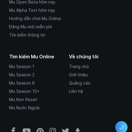
Mu Open Beta hôm nay
Mu Alpha Test hôm nay
Hướng dẫn chơi Mu Online
Đăng Mu mới miễn phí
Tìm kiếm thông tin
Tìm kiếm Mu Online
Về chúng tôi
Mu Season 1
Trang chủ
Mu Season 2
Giới thiệu
Mu Season 6
Quảng cáo
Mu Season 15+
Liên hệ
Mu Non Reset
Mu Nước Ngoài
🌙
Facebook Mu Mới Ra - Mumoira.onl
YouTube Mu Mới Ra - Kênh tổng
Pinterest Mumoira.online 
Instagram Mumoira.onli
Twitter Mumoira.onl
Tumblr Mu Mới R