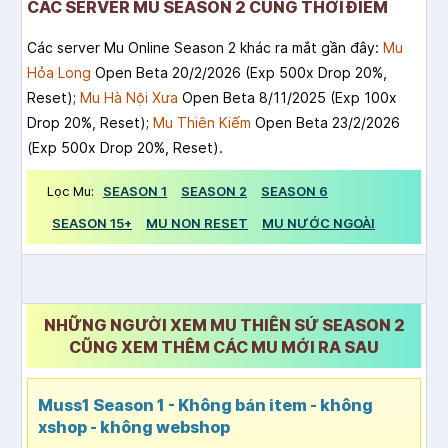
CÁC SERVER MU SEASON 2 CÙNG THỜI ĐIỂM
Các server Mu Online Season 2 khác ra mắt gần đây:
Mu
Hỏa Long
Open Beta 20/2/2026 (Exp 500x Drop 20%,
Reset);
Mu Hà Nội Xưa
Open Beta 8/11/2025 (Exp 100x
Drop 20%, Reset);
Mu Thiên Kiếm
Open Beta 23/2/2026
(Exp 500x Drop 20%, Reset).
Lọc Mu:
SEASON 1
SEASON 2
SEASON 6
SEASON 15+
MU NON RESET
MU NƯỚC NGOÀI
NHỮNG NGƯỜI XEM MU THIÊN SỨ SEASON 2
CŨNG XEM THÊM CÁC MU MỚI RA SAU
Muss1 Season 1 - Không bán item - không
xshop - không webshop