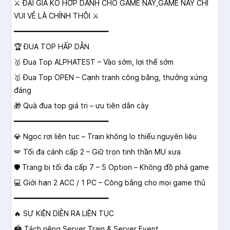
⚔️ ĐẠI GIA KO HỢP DÀNH CHO GAME NÀY,GAME NÀY CHỈ
VUI VẺ LÀ CHÍNH THÔI ⚔️
━━━━━━━━━━━━━━━━━━━━━━━
🏆 ĐUA TOP HẤP DẪN
🥇 Đua Top ALPHATEST – Vào sớm, lợi thế sớm
🥇 Đua Top OPEN – Cạnh tranh công bằng, thưởng xứng
đáng
🎁 Quà đua top giá trị – ưu tiên dân cày
━━━━━━━━━━━━━━━━━━━━━━━
💎 Ngọc rơi liên tục – Train không lo thiếu nguyên liệu
🪽 Tối đa cánh cấp 2 – Giữ trọn tinh thần MU xưa
🛡️ Trang bị tối đa cấp 7 – 5 Option – Không đồ phá game
💻 Giới hạn 2 ACC / 1 PC – Công bằng cho mọi game thủ
━━━━━━━━━━━━━━━━━━━━━━━
🔥 SỰ KIỆN DIỄN RA LIÊN TỤC
🏟️ Tách riêng Server Train & Server Event