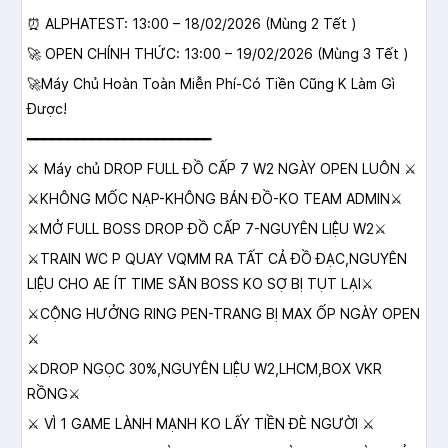
⏰ ALPHATEST: 13:00 – 18/02/2026 (Mùng 2 Tết )
🚀 OPEN CHÍNH THỨC: 13:00 – 19/02/2026 (Mùng 3 Tết )
🚀Máy Chủ Hoàn Toàn Miễn Phí-Có Tiền Cũng K Làm Gì
Được!
━━━━━━━━━━━━━━━━━━━━━━━
⚔️ Máy chủ DROP FULL ĐỒ CẤP 7 W2 NGÀY OPEN LUÔN ⚔️
⚔️KHÔNG MỐC NẠP-KHÔNG BÁN ĐỒ-KO TEAM ADMIN⚔️
⚔️MỞ FULL BOSS DROP ĐỒ CẤP 7-NGUYÊN LIỆU W2⚔️
⚔️TRAIN WC P QUAY VQMM RA TẤT CẢ ĐỒ ĐẠC,NGUYÊN
LIỆU CHO AE ÍT TIME SĂN BOSS KO SỢ BỊ TỤT LẠI⚔️
⚔️CỘNG HƯỞNG RING PEN-TRANG BỊ MAX ỐP NGÀY OPEN
⚔️
⚔️DROP NGỌC 30%,NGUYÊN LIỆU W2,LHCM,BOX VKR
RỒNG⚔️
⚔️ VÌ 1 GAME LÀNH MẠNH KO LẤY TIỀN ĐÈ NGƯỜI ⚔️