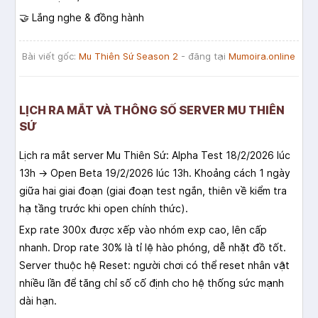
🤝 Lắng nghe & đồng hành
Bài viết gốc:
Mu Thiên Sứ Season 2
- đăng tại
Mumoira.online
LỊCH RA MẮT VÀ THÔNG SỐ SERVER MU THIÊN
SỨ
Lịch ra mắt server Mu Thiên Sứ: Alpha Test 18/2/2026 lúc
13h → Open Beta 19/2/2026 lúc 13h. Khoảng cách 1 ngày
giữa hai giai đoạn (giai đoạn test ngắn, thiên về kiểm tra
hạ tầng trước khi open chính thức).
Exp rate 300x được xếp vào nhóm exp cao, lên cấp
nhanh. Drop rate 30% là tỉ lệ hào phóng, dễ nhặt đồ tốt.
Server thuộc hệ Reset: người chơi có thể reset nhân vật
nhiều lần để tăng chỉ số cố định cho hệ thống sức mạnh
dài hạn.