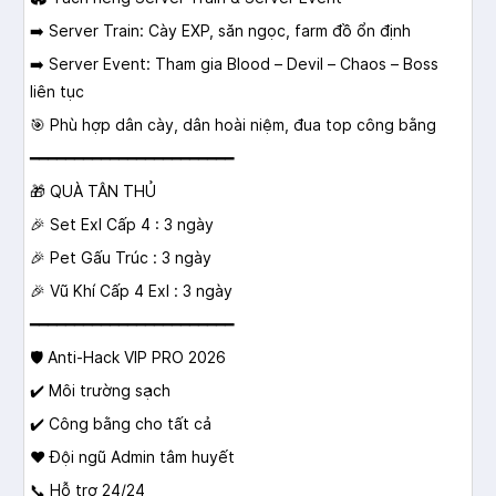
➡️ Server Train: Cày EXP, săn ngọc, farm đồ ổn định
➡️ Server Event: Tham gia Blood – Devil – Chaos – Boss
liên tục
🎯 Phù hợp dân cày, dân hoài niệm, đua top công bằng
━━━━━━━━━━━━━━━━━━━━━━━
🎁 QUÀ TÂN THỦ
🎉 Set Exl Cấp 4 : 3 ngày
🎉 Pet Gấu Trúc : 3 ngày
🎉 Vũ Khí Cấp 4 Exl : 3 ngày
━━━━━━━━━━━━━━━━━━━━━━━
🛡 Anti-Hack VIP PRO 2026
✔️ Môi trường sạch
✔️ Công bằng cho tất cả
❤️ Đội ngũ Admin tâm huyết
📞 Hỗ trợ 24/24