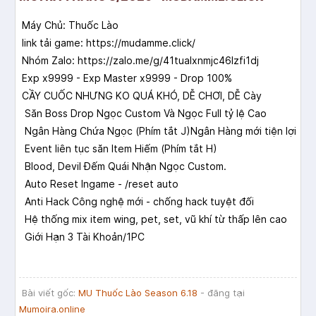
Máy Chủ: Thuốc Lào
link tải game: https://mudamme.click/
Nhóm Zalo: https://zalo.me/g/41tualxnmjc46lzfi1dj
Exp x9999 - Exp Master x9999 - Drop 100%
CẦY CUỐC NHƯNG KO QUÁ KHÓ, DỄ CHƠI, DỄ Cày
Săn Boss Drop Ngọc Custom Và Ngọc Full tỷ lệ Cao
Ngân Hàng Chứa Ngọc (Phím tắt J)Ngân Hàng mới tiện lợi
Event liên tục săn Item Hiếm (Phím tắt H)
Blood, Devil Đếm Quái Nhận Ngọc Custom.
Auto Reset Ingame - /reset auto
Anti Hack Công nghệ mới - chống hack tuyệt đối
Hệ thống mix item wing, pet, set, vũ khí từ thấp lên cao
Giới Hạn 3 Tài Khoản/1PC
Bài viết gốc:
MU Thuốc Lào Season 6.18
- đăng tại
Mumoira.online