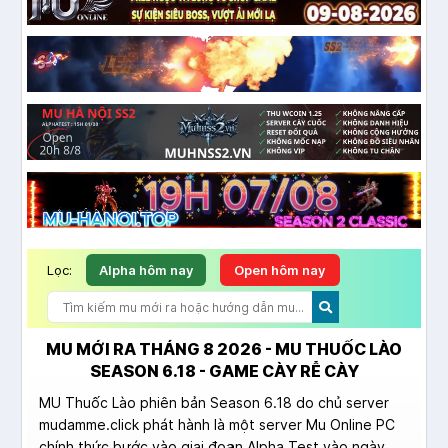
Lọc:
Alpha hôm nay
Open hôm nay
MU MỚI RA THÁNG 8 2026 - MU THUỐC LÀO
SEASON 6.18 - GAME CÀY RỄ CÀY
MU Thuốc Lào phiên bản Season 6.18 do chủ server
mudamme.click phát hành là một server Mu Online PC
chính thức bước vào giai đoạn Alpha Test vào ngày