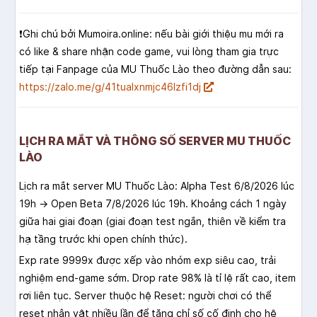
❗️Ghi chú bởi Mumoira.online: nếu bài giới thiệu mu mới ra
có like & share nhận code game, vui lòng tham gia trực
tiếp tại Fanpage của MU Thuốc Lào theo đường dẫn sau:
https://zalo.me/g/41tualxnmjc46lzfi1dj
LỊCH RA MẮT VÀ THÔNG SỐ SERVER MU THUỐC
LÀO
Lịch ra mắt server MU Thuốc Lào: Alpha Test 6/8/2026 lúc
19h → Open Beta 7/8/2026 lúc 19h. Khoảng cách 1 ngày
giữa hai giai đoạn (giai đoạn test ngắn, thiên về kiểm tra
hạ tầng trước khi open chính thức).
Exp rate 9999x được xếp vào nhóm exp siêu cao, trải
nghiệm end-game sớm. Drop rate 98% là tỉ lệ rất cao, item
rơi liên tục. Server thuộc hệ Reset: người chơi có thể
reset nhân vật nhiều lần để tăng chỉ số cố định cho hệ