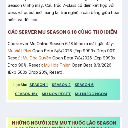
Season 6 nhẹ máy. Cấu trúc 7-class cổ điển kết hợp với
boss và quest mới mang lại trải nghiệm cân bằng giữa hoài
niệm và đổi mới.
CÁC SERVER MU SEASON 6.18 CÙNG THỜI ĐIỂM
Các server Mu Online Season 6.18 khác ra mắt gần đây:
Mu Việt Plus
Open Beta 8/8/2026 (Exp 9999x Drop 90%,
Reset);
Mu Độc Quyền
Open Beta 7/8/2026 (Exp 9999x
Drop 90%, Reset);
Mu Hỏa Thiên
Open Beta 8/8/2026
(Exp 500x Drop 20%, Reset).
Lọc Mu:
SEASON 1
SEASON 2
SEASON 6
SEASON 15+
MU NON RESET
MU NƯỚC NGOÀI
NHỮNG NGƯỜI XEM MU THUỐC LÀO SEASON