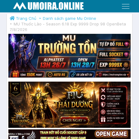
Menu
Trang Chủ
Danh sách game Mu Online
MU Thuốc Lào - Season 6.18 Exp 9999 Drop 98 OpenBeta
7/8/2026