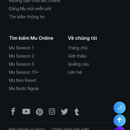
Hướng dẫn chơi Mu Online
Đăng Mu mới miễn phí
Tìm kiếm thông tin
Tìm kiếm Mu Online
Về chúng tôi
Mu Season 1
Trang chủ
Mu Season 2
Giới thiệu
Mu Season 6
Quảng cáo
Mu Season 15+
Liên hệ
Mu Non Reset
Mu Nước Ngoài
🌙
Facebook Mu Mới Ra - Mumoira.onl
YouTube Mu Mới Ra - Kênh tổng
Pinterest Mumoira.online 
Instagram Mumoira.onli
Twitter Mumoira.onl
Tumblr Mu Mới R
Điều khoản sử dụng
Chính sách bảo mật