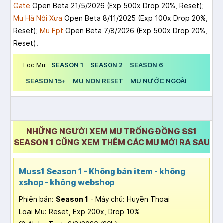
Gate
Open Beta 21/5/2026 (Exp 500x Drop 20%, Reset);
Mu Hà Nội Xưa
Open Beta 8/11/2025 (Exp 100x Drop 20%,
Reset);
Mu Fpt
Open Beta 7/8/2026 (Exp 500x Drop 20%,
Reset).
Lọc Mu:
SEASON 1
SEASON 2
SEASON 6
SEASON 15+
MU NON RESET
MU NƯỚC NGOÀI
NHỮNG NGƯỜI XEM MU TRỐNG ĐỒNG SS1
SEASON 1 CŨNG XEM THÊM CÁC MU MỚI RA SAU
Muss1 Season 1 - Không bán item - không
xshop - không webshop
Phiên bản:
Season 1
- Máy chủ: Huyền Thoại
Loại Mu: Reset, Exp 200x, Drop 10%