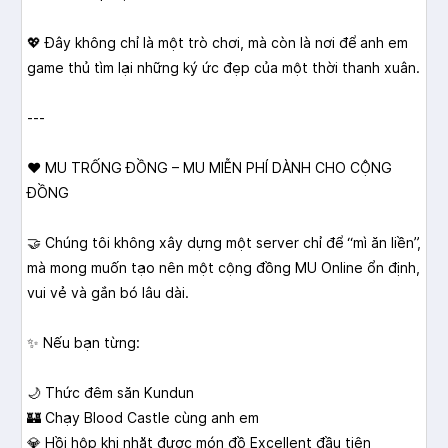
💖 Đây không chỉ là một trò chơi, mà còn là nơi để anh em
game thủ tìm lại những ký ức đẹp của một thời thanh xuân.
---
❤️ MU TRỐNG ĐỒNG – MU MIỄN PHÍ DÀNH CHO CỘNG
ĐỒNG
🤝 Chúng tôi không xây dựng một server chỉ để “mì ăn liền”,
mà mong muốn tạo nên một cộng đồng MU Online ổn định,
vui vẻ và gắn bó lâu dài.
✨ Nếu bạn từng:
🌙 Thức đêm săn Kundun
🏰 Chạy Blood Castle cùng anh em
💎 Hồi hộp khi nhặt được món đồ Excellent đầu tiên