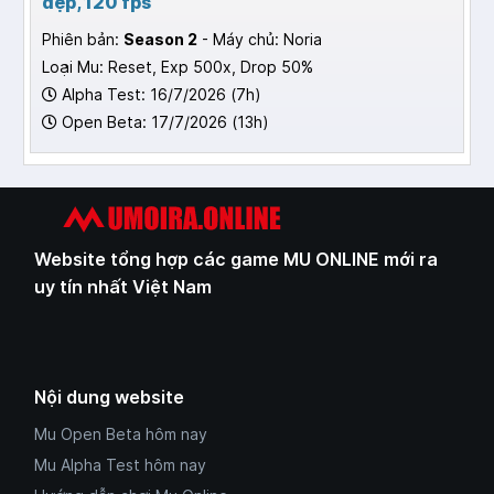
đẹp, 120 fps
Phiên bản:
Season 2
- Máy chủ: Noria
Loại Mu: Reset, Exp 500x, Drop 50%
Alpha Test: 16/7/2026 (7h)
Open Beta: 17/7/2026 (13h)
Website tổng hợp các game MU ONLINE mới ra
uy tín nhất Việt Nam
Nội dung website
Mu Open Beta hôm nay
Mu Alpha Test hôm nay