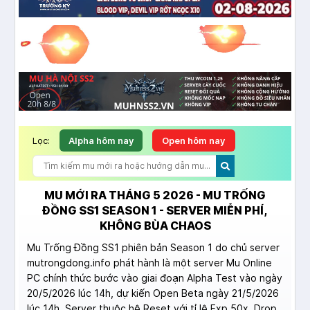
Lọc:
Alpha hôm nay
Open hôm nay
MU MỚI RA THÁNG 5 2026 - MU TRỐNG
ĐỒNG SS1 SEASON 1 - SERVER MIỄN PHÍ,
KHÔNG BÙA CHAOS
Mu Trống Đồng SS1 phiên bản Season 1 do chủ server
mutrongdong.info phát hành là một server Mu Online
PC chính thức bước vào giai đoạn Alpha Test vào ngày
20/5/2026 lúc 14h, dự kiến Open Beta ngày 21/5/2026
lúc 14h. Server thuộc hệ Reset với tỉ lệ Exp 50x, Drop