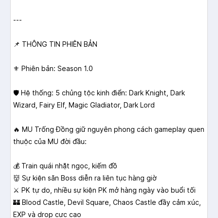
---
📌 THÔNG TIN PHIÊN BẢN
⚜️ Phiên bản: Season 1.0
🛡️ Hệ thống: 5 chủng tộc kinh điển: Dark Knight, Dark
Wizard, Fairy Elf, Magic Gladiator, Dark Lord
🔥 MU Trống Đồng giữ nguyên phong cách gameplay quen
thuộc của MU đời đầu:
💰 Train quái nhặt ngọc, kiếm đồ
👹 Sự kiện săn Boss diễn ra liên tục hàng giờ
⚔️ PK tự do, nhiều sự kiện PK mở hàng ngày vào buổi tối
🏰 Blood Castle, Devil Square, Chaos Castle đầy cảm xúc,
EXP và drop cực cao