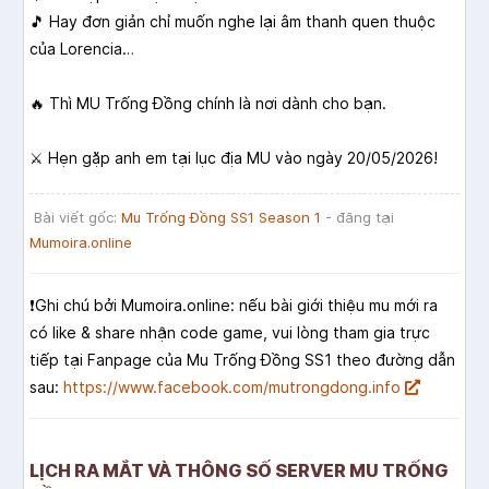
🎵 Hay đơn giản chỉ muốn nghe lại âm thanh quen thuộc
của Lorencia…
🔥 Thì MU Trống Đồng chính là nơi dành cho bạn.
⚔️ Hẹn gặp anh em tại lục địa MU vào ngày 20/05/2026!
Bài viết gốc:
Mu Trống Đồng SS1 Season 1
- đăng tại
Mumoira.online
❗️Ghi chú bởi Mumoira.online: nếu bài giới thiệu mu mới ra
có like & share nhận code game, vui lòng tham gia trực
tiếp tại Fanpage của Mu Trống Đồng SS1 theo đường dẫn
sau:
https://www.facebook.com/mutrongdong.info
LỊCH RA MẮT VÀ THÔNG SỐ SERVER MU TRỐNG