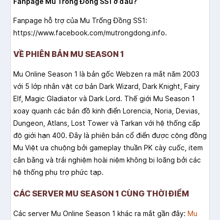
Fanpage Mu Trống Đồng SS1 ở đâu?
Fanpage hỗ trợ của Mu Trống Đồng SS1:
https://www.facebook.com/mutrongdong.info.
VỀ PHIÊN BẢN MU SEASON 1
Mu Online Season 1 là bản gốc Webzen ra mắt năm 2003
với 5 lớp nhân vật cơ bản Dark Wizard, Dark Knight, Fairy
Elf, Magic Gladiator và Dark Lord. Thế giới Mu Season 1
xoay quanh các bản đồ kinh điển Lorencia, Noria, Devias,
Dungeon, Atlans, Lost Tower và Tarkan với hệ thống cấp
độ giới hạn 400. Đây là phiên bản cổ điển được cộng đồng
Mu Việt ưa chuộng bởi gameplay thuần PK cày cuốc, item
cân bằng và trải nghiệm hoài niệm không bị loãng bởi các
hệ thống phụ trợ phức tạp.
CÁC SERVER MU SEASON 1 CÙNG THỜI ĐIỂM
Các server Mu Online Season 1 khác ra mắt gần đây:
Mu