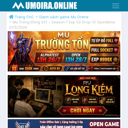
Menu
Trang Chủ
Danh sách game Mu Online
Mu Trống Đồng SS1 - Season 1 Exp 50 Drop 10 OpenBeta
21/5/2026