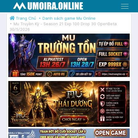
Menu
Trang Chủ
Danh sách game Mu Online
Mu Truyền Kỳ - Season 21 Exp 100 Drop 30 OpenBeta
30/5/2026