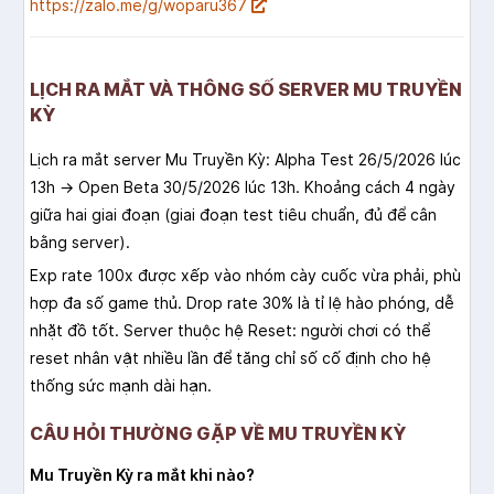
https://zalo.me/g/woparu367
LỊCH RA MẮT VÀ THÔNG SỐ SERVER MU TRUYỀN
KỲ
Lịch ra mắt server Mu Truyền Kỳ: Alpha Test 26/5/2026 lúc
13h → Open Beta 30/5/2026 lúc 13h. Khoảng cách 4 ngày
giữa hai giai đoạn (giai đoạn test tiêu chuẩn, đủ để cân
bằng server).
Exp rate 100x được xếp vào nhóm cày cuốc vừa phải, phù
hợp đa số game thủ. Drop rate 30% là tỉ lệ hào phóng, dễ
nhặt đồ tốt. Server thuộc hệ Reset: người chơi có thể
reset nhân vật nhiều lần để tăng chỉ số cố định cho hệ
thống sức mạnh dài hạn.
CÂU HỎI THƯỜNG GẶP VỀ MU TRUYỀN KỲ
Mu Truyền Kỳ ra mắt khi nào?