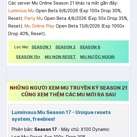
Các server Mu Online Season 21 khác ra mắt gần đây:
Luminous Mu
Open Beta 9/8/2026 (Exp 100x Drop 30%,
Reset);
Party Mu
Open Beta 4/8/2026 (Exp 50x Drop 35%,
Reset);
Mu Online Play
Open Beta 13/8/2026 (Exp 1000x
Drop 40%, Reset).
Lọc Mu:
SEASON 1
SEASON 2
SEASON 6
SEASON 15+
MU NON RESET
MU NƯỚC NGOÀI
NHỮNG NGƯỜI XEM MU TRUYỀN KỲ SEASON 21
CŨNG XEM THÊM CÁC MU MỚI RA SAU
Luminous Mu Season 17 - Unique resets
system, freebies!
Phiên bản:
Season 17
- Máy chủ: X100 Dynamic
Loại Mu: Reset, Exp 100x, Drop 30%