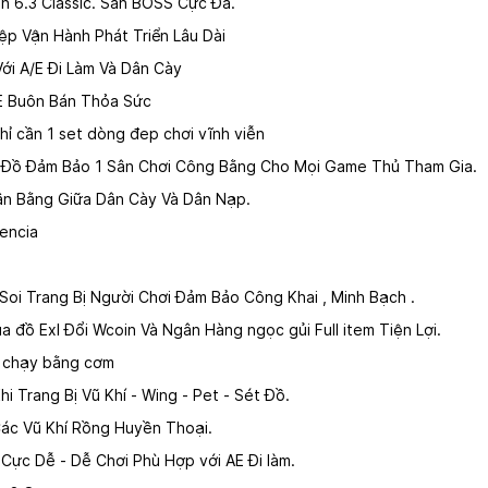
n 6.3 Classic. Săn BOSS Cực Đã.
p Vận Hành Phát Triển Lâu Dài
ới A/E Đi Làm Và Dân Cày
/E Buôn Bán Thỏa Sức
hỉ cần 1 set dòng đep chơi vĩnh viễn
Đồ Đảm Bảo 1 Sân Chơi Công Bằng Cho Mọi Game Thủ Tham Gia.
Cân Bằng Giữa Dân Cày Và Dân Nạp.
rencia
 Soi Trang Bị Người Chơi Đảm Bảo Công Khai , Minh Bạch .
 đồ Exl Đổi Wcoin Và Ngân Hàng ngọc gủi Full item Tiện Lợi.
 chạy bằng cơm
 Trang Bị Vũ Khí - Wing - Pet - Sét Đồ.
ác Vũ Khí Rồng Huyền Thoại.
Cực Dễ - Dễ Chơi Phù Hợp với AE Đi làm.