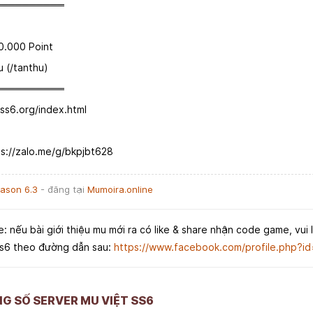
══════════
0.000 Point
 (/tanthu)
══════════
-ss6.org/index.html
ps://zalo.me/g/bkpjbt628
eason 6.3
- đăng tại
Mumoira.online
e: nếu bài giới thiệu mu mới ra có like & share nhận code game, vui 
Ss6 theo đường dẫn sau:
https://www.facebook.com/profile.php?
NG SỐ SERVER MU VIỆT SS6