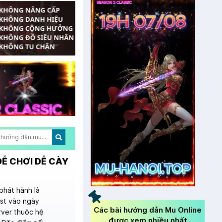
DỄ CHƠI DỄ CÀY
phát hành là
est vào ngày
Các bài hướng dẫn Mu Online
rver thuộc hệ
được xem nhiều nhất