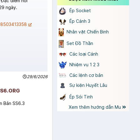
 Đặc điểm nổi
29 ngày.
Ép Socket
Ép Cánh 3
568503413358
Nhân vật Chiến Binh
Set Đồ Thần
Các loại Cánh
Nhiệm vụ 1 2 3
Các lệnh cơ bản
29/6/2026
Sự kiện Huyết Lâu
SS6.ORG
Ép Sói Tinh
ên Bản SS6.3
Xem thêm hướng dẫn Mu