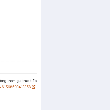
lòng tham gia trực tiếp
id=61568503413358