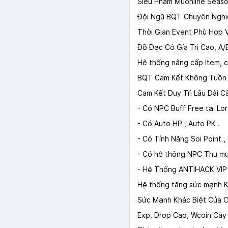
Siêu Phẩm Muonline Seaso
Đội Ngũ BQT Chuyên Nghiệ
Thời Gian Event Phù Hợp V
Đồ Đạc Có Gía Trị Cao, A
Hê thống nâng cấp Item, c
BQT Cam Kết Không Tuồn 
Cam Kết Duy Trì Lâu Dài 
- Có NPC Buff Free tại Lo
- Có Auto HP , Auto PK .
- Có Tính Năng Soi Point ,
- Có hệ thông NPC Thu mua
- Hệ Thống ANTIHACK VIP
Hệ thống tăng sức mạnh Khi
Sức Mạnh Khác Biệt Của C
Exp, Drop Cao, Wcoin Cày 