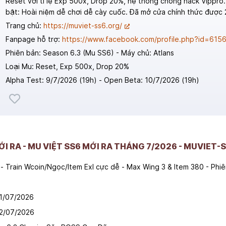
Reset với tỉ lệ Exp 500x, Drop 20%, hệ thống chống hack Vippro.
bật: Hoài niệm dễ chơi dễ cày cuốc. Đã mở cửa chính thức được 
Trang chủ:
https://muviet-ss6.org/
Fanpage hỗ trợ:
https://www.facebook.com/profile.php?id=61
Phiên bản: Season 6.3 (Mu SS6) - Máy chủ: Atlans
Loại Mu: Reset, Exp 500x, Drop 20%
Alpha Test: 9/7/2026 (19h) - Open Beta: 10/7/2026 (19h)
ỚI RA - MU VIỆT SS6 MỚI RA THÁNG 7/2026 - MUVIET-
- Train Wcoin/Ngọc/Item Exl cực dễ - Max Wing 3 & Item 380 - Phi
01/07/2026
02/07/2026