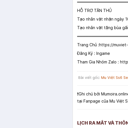
═════════════════
HỖ TRỢ TÂN THỦ
Tạo nhân vật nhận ngày 1
Tạo nhân vật tặng bùa gấu
═════════════════
Trang Chủ :
https://muviet
Đăng Ký : Ingame
Tham Gia Nhóm Zalo :
htt
Bài viết gốc:
Mu Việt Ss6 S
❗️Ghi chú bởi Mumoira.onlin
tại Fanpage của Mu Việt 
LỊCH RA MẮT VÀ THÔ