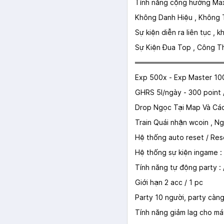
Tính năng cộng hưởng Ma
Không Danh Hiệu , Không 
Sự kiện diễn ra liên tục , k
Sự Kiện Đua Top , Công T
═════════════════
Exp 500x - Exp Master 10
GHRS 5l/ngày - 300 point /
Drop Ngọc Tại Map Và Cá
Train Quái nhận wcoin , N
Hệ thống auto reset / Re
Hệ thống sự kiện ingame :
Tính năng tự động party :
Giới hạn 2 acc / 1 pc
Party 10 người, party càn
Tính năng giảm lag cho má