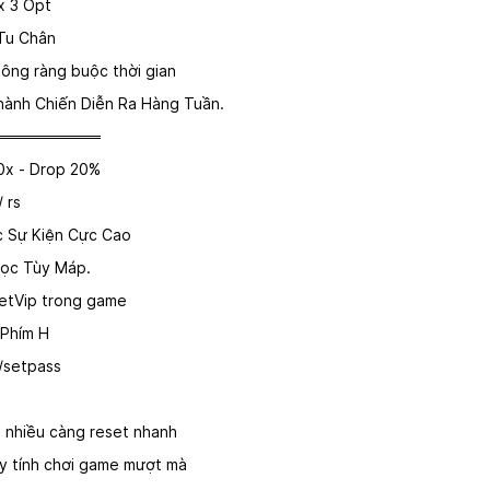
x 3 Opt
Tu Chân
hông ràng buộc thời gian
hành Chiến Diễn Ra Hàng Tuần.
══════════
0x - Drop 20%
 rs
c Sự Kiện Cực Cao
gọc Tùy Máp.
setVip trong game
 Phím H
 /setpass
g nhiều càng reset nhanh
y tính chơi game mượt mà