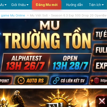
 Mu
Giới thiệu
Đăng Mu mới
Hướng dẫn
Tiện ích
 game Mu Online
Mu Việt Ss6 - Season 6.3 Exp 500 Drop 20 OpenBe