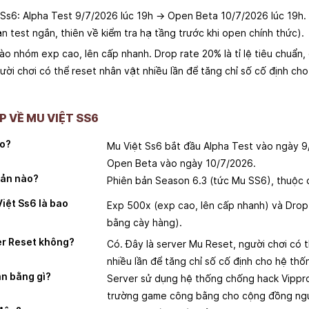
t Ss6: Alpha Test 9/7/2026 lúc 19h → Open Beta 10/7/2026 lúc 19h
ạn test ngắn, thiên về kiểm tra hạ tầng trước khi open chính thức).
o nhóm exp cao, lên cấp nhanh. Drop rate 20% là tỉ lệ tiêu chuẩn,
ười chơi có thể reset nhân vật nhiều lần để tăng chỉ số cố định c
 VỀ MU VIỆT SS6
ào?
Mu Việt Ss6 bắt đầu Alpha Test vào ngày 9
Open Beta vào ngày 10/7/2026.
bản nào?
Phiên bản Season 6.3 (tức Mu SS6), thuộc 
Việt Ss6 là bao
Exp 500x (exp cao, lên cấp nhanh) và Drop
bằng cày hàng).
er Reset không?
Có. Đây là server Mu Reset, người chơi có 
nhiều lần để tăng chỉ số cố định cho hệ thố
ận bằng gì?
Server sử dụng hệ thống chống hack Vippr
trường game công bằng cho cộng đồng ngư