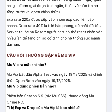
hai giai đoạn (giai đoạn test ngắn, thiên về kiểm tra hạ
tầng trước khi open chính thức).
Exp rate 220x được xếp vào nhóm exp cao, lên cấp
nhanh. Drop rate 40% là tỉ lệ hào phóng, dễ nhặt đồ tốt.
Server thuộc hệ Reset: người chơi có thể reset nhân vật
nhiều lần để tăng chỉ số cố định cho hệ thống sức mạnh
dài hạn.
CÂU HỎI THƯỜNG GẶP VỀ MU VIP
Mu Vip ra mắt khi nào?
Mu Vip bắt đầu Alpha Test vào ngày 18/12/2025 và chính
thức Open Beta vào ngày 19/12/2025.
Mu Vip dùng phiên bản nào?
Phiên bản Season 6.9 (tức Mu SS6), thuộc dòng Mu
Online PC.
Tỉ lệ Exp và Drop của Mu Vip là bao nhiêu?