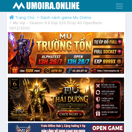
Menu
Trang Chủ
Danh sách game Mu Online
Mu Vip - Season 6.9 Exp 220 Drop 40 OpenBeta
19/12/2025