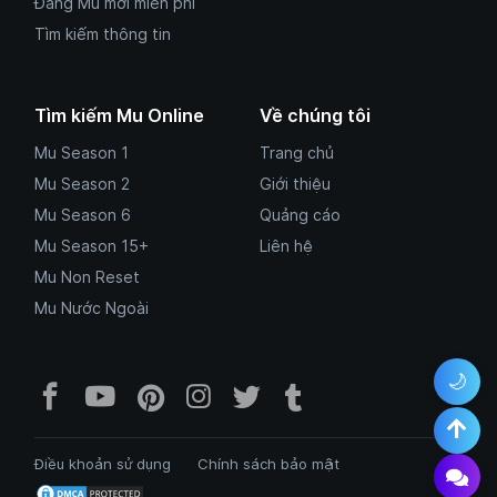
Đăng Mu mới miễn phí
Tìm kiếm thông tin
Tìm kiếm Mu Online
Về chúng tôi
Mu Season 1
Trang chủ
Mu Season 2
Giới thiệu
Mu Season 6
Quảng cáo
Mu Season 15+
Liên hệ
Mu Non Reset
Mu Nước Ngoài
🌙
Facebook Mu Mới Ra - Mumoira.onl
YouTube Mu Mới Ra - Kênh tổng
Pinterest Mumoira.online 
Instagram Mumoira.onli
Twitter Mumoira.onl
Tumblr Mu Mới R
Điều khoản sử dụng
Chính sách bảo mật