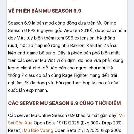
VỀ PHIÊN BẢN MU SEASON 6.9
Season 6.9 là bản mod cộng đồng dựa trên Mu Online
Season 6 EP3 (nguyên gốc Webzen 2010), được các nhóm
dev Việt tùy biến thêm item SS6 extension, hệ thống
ruud, một số map mở rộng như Raklion, Karutan 2 và sự
kiện end-game bổ sung. Đây là phiên bản phổ biến nhất
trên các server Mu Việt vì ổn định, đồ hoạ vừa phải, dung
lượng client nhỏ, dễ tiếp cận cho người chơi mới. Hệ
thống 7 class cơ bản cùng Rage Fighter mang đến trải
nghiệm PK đa dạng và thời gian farm hợp lý cho cả cày
cuốc lẫn exp nhanh.
CÁC SERVER MU SEASON 6.9 CÙNG THỜI ĐIỂM
Các server Mu Online Season 6.9 khác ra mắt gần đây:
Mu
Sài Gòn Xưa
Open Beta 19/12/2025 (Exp 300x Drop 20%,
Reset);
Mu Bảo Vương
Open Beta 21/12/2025 (Exp 300x