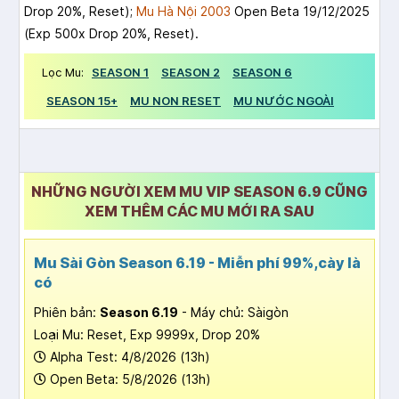
Drop 20%, Reset);
Mu Hà Nội 2003
Open Beta 19/12/2025
(Exp 500x Drop 20%, Reset).
Lọc Mu:
SEASON 1
SEASON 2
SEASON 6
SEASON 15+
MU NON RESET
MU NƯỚC NGOÀI
NHỮNG NGƯỜI XEM MU VIP SEASON 6.9 CŨNG
XEM THÊM CÁC MU MỚI RA SAU
Mu Sài Gòn Season 6.19 - Miễn phí 99%,cày là
có
Phiên bản:
Season 6.19
- Máy chủ: Sàigòn
Loại Mu: Reset, Exp 9999x, Drop 20%
Alpha Test: 4/8/2026 (13h)
Open Beta: 5/8/2026 (13h)