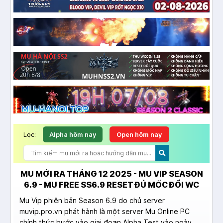
Lọc:
Alpha hôm nay
Open hôm nay
MU MỚI RA THÁNG 12 2025 - MU VIP SEASON
6.9 - MU FREE SS6.9 RESET ĐỦ MỐC ĐỔI WC
Mu Vip phiên bản Season 6.9 do chủ server
muvip.pro.vn phát hành là một server Mu Online PC
chính thức bước vào giai đoạn Alpha Test vào ngày