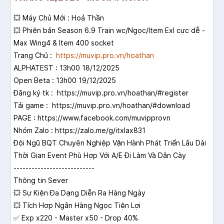
💥 Máy Chủ Mới : Hoả Thần
💥 Phiên bản Season 6.9 Train wc/Ngọc/Item Exl cực dễ -
Max Wing4 & Item 400 socket
Trang Chủ :
https://muvip.pro.vn/hoathan
ALPHATEST : 13h00 18/12/2025
Open Beta : 13h00 19/12/2025
Đăng ký tk :
https://muvip.pro.vn/hoathan/#register
Tải game :
https://muvip.pro.vn/hoathan/#download
PAGE :
https://www.facebook.com/muvipprovn
Nhóm Zalo :
https://zalo.me/g/itxlax831
Đội Ngũ BQT Chuyên Nghiệp Vận Hành Phát Triển Lâu Dài
Thời Gian Event Phù Hợp Với A/E Đi Làm Và Dân Cày
---------------------------
Thông tin Sever
💥 Sự Kiện Đa Dạng Diễn Ra Hàng Ngày
💥 Tích Hợp Ngân Hàng Ngọc Tiện Lợi
✅ Exp x220 - Master x50 - Drop 40%