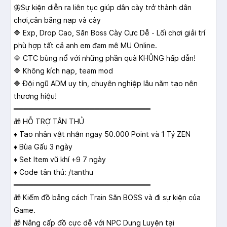
🦋Sự kiện diễn ra liên tục giúp dân cày trở thành dân
chơi,cân bằng nạp và cày
🔷 Exp, Drop Cao, Săn Boss Cày Cực Dễ - Lối chơi giải trí
phù hợp tất cả anh em đam mê MU Online.
🔷 CTC bùng nổ với những phần quà KHỦNG hấp dẫn!
🔷 Không kích nạp, team mod
🔷 Đội ngũ ADM uy tín, chuyên nghiệp lâu năm tạo nên
thương hiệu!
═══════════════════════════
🎁 HỖ TRỢ TÂN THỦ
♦ Tạo nhân vật nhận ngay 50.000 Point và 1 Tỷ ZEN
♦ Bùa Gấu 3 ngày
♦ Set Item vũ khí +9 7 ngày
♦ Code tân thủ: /tanthu
═══════════════════════════
🎁 Kiếm đồ bằng cách Train Săn BOSS và đi sự kiện của
Game.
🎁 Nâng cấp đồ cực dễ với NPC Dung Luyện tại