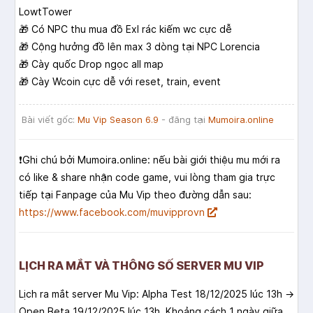
LowtTower
🎁 Có NPC thu mua đồ Exl rác kiếm wc cực dễ
🎁 Cộng hưởng đồ lên max 3 dòng tại NPC Lorencia
🎁 Cày quốc Drop ngọc all map
🎁 Cày Wcoin cực dễ với reset, train, event
Bài viết gốc:
Mu Vip Season 6.9
- đăng tại
Mumoira.online
❗️Ghi chú bởi Mumoira.online: nếu bài giới thiệu mu mới ra
có like & share nhận code game, vui lòng tham gia trực
tiếp tại Fanpage của Mu Vip theo đường dẫn sau:
https://www.facebook.com/muvipprovn
LỊCH RA MẮT VÀ THÔNG SỐ SERVER MU VIP
Lịch ra mắt server Mu Vip: Alpha Test 18/12/2025 lúc 13h →
Open Beta 19/12/2025 lúc 13h. Khoảng cách 1 ngày giữa