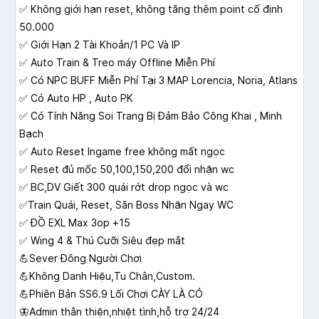
✅ Không giới hạn reset, không tăng thêm point cố định
50.000
✅ Giới Hạn 2 Tài Khoản/1 PC Và IP
✅ Auto Train & Treo máy Offline Miễn Phí
✅ Có NPC BUFF Miễn Phí Tại 3 MAP Lorencia, Noria, Atlans
✅ Có Auto HP , Auto PK
✅ Có Tính Năng Soi Trang Bị Đảm Bảo Công Khai , Minh
Bạch
✅ Auto Reset Ingame free không mất ngọc
✅ Reset đủ mốc 50,100,150,200 đổi nhận wc
✅ BC,DV Giết 300 quái rớt drop ngọc và wc
✅Train Quái, Reset, Săn Boss Nhận Ngay WC
✅ ĐỒ EXL Max 3op +15
✅ Wing 4 & Thú Cưỡi Siêu đẹp mắt
💪Sever Đông Người Chơi
💪Không Danh Hiệu,Tu Chân,Custom.
💪Phiên Bản SS6.9 Lối Chơi CÀY LÀ CÓ
🦋Admin thân thiện,nhiệt tình,hỗ trợ 24/24