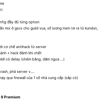
ame
r)
onfig đầy đủ từng option
ần mix ở gscs cho guild vua, số lượng item rơi ra từ kundun,
i cơ chế antihack từ server
ành + hack đánh khi chết
kill có delay (chém băng, dậm ngựa ...)
rash, phá server v....
hạy qua firewall của 1 số nhà cung cấp (sắp có)
t 9 Premium