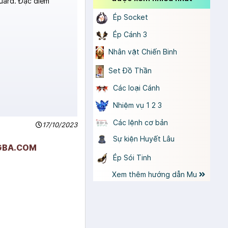
uard. Đặc điểm
Ép Socket
Ép Cánh 3
Nhân vật Chiến Binh
Set Đồ Thần
Các loại Cánh
Nhiệm vụ 1 2 3
Các lệnh cơ bản
17/10/2023
Sự kiện Huyết Lâu
NGBA.COM
Ép Sói Tinh
Xem thêm hướng dẫn Mu