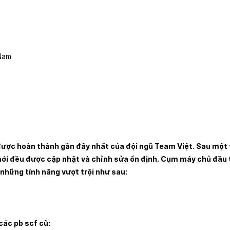
 Nam
được hoàn thành gần đây nhất của đội ngũ Team Việt. Sau một 
ới đều được cập nhật và chỉnh sửa ổn định. Cụm máy chủ đầu 
 những tính năng vượt trội như sau:
 các pb scf cũ: