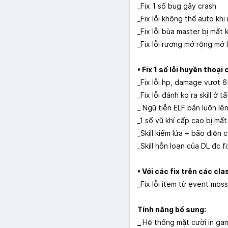
_Fix 1 số bug gây crash
_Fix lỗi không thể auto khi
_Fix lỗi bùa master bị mất
_Fix lỗi rương mở rộng mở 
•
Fix 1 số lỗi huyền thoại
_Fix lỗi hp, damage vượt 
_Fix lỗi đánh ko ra skill ở t
_ Ngũ tiễn ELF bắn luôn l
_1 số vũ khí cấp cao bị m
_Skill kiếm lửa + bão điệ
_Skill hỗn loạn của DL đc
•
Với các fix trên các cla
_Fix lỗi item từ event mos
Tính năng bổ sung:
_
Hệ thống mặt cười in ga