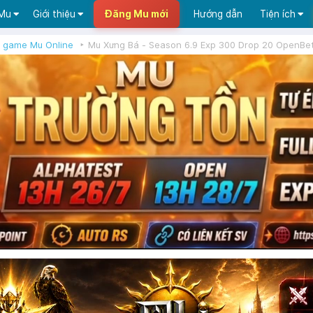
 Mu
Giới thiệu
Đăng Mu mới
Hướng dẫn
Tiện ích
 game Mu Online
Mu Xưng Bá - Season 6.9 Exp 300 Drop 20 OpenBe