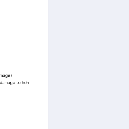
amage)
à damage to hơn