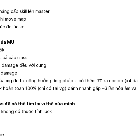
 nâng cấp skill lên master
 khi move map
lúc đc lúc ko
 của MU
65k
ất cả các class
ên damage đều với cung
ất damage
n của mg đc fix cộng hưởng dmg phép + có thêm 3% ra combo (x4 d
 fix hoàn toàn 100% (chỉ có tại vg) đánh nhanh gấp ~3 lần hỏa âm v
ss đã có thể tìm lại vị thế của mình
s không có thuộc tính luck
me