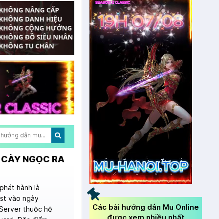
. CÀY NGỌC RA
phát hành là
est vào ngày
Các bài hướng dẫn Mu Online
 Server thuộc hệ
được xem nhiều nhất