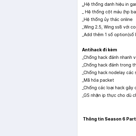
_
Hệ thống danh hiệu in g
_ Hệ thống cột máu (hp ba
_Hệ thống ủy thác online
_Wing 2.5, Wing ss8 với c
_Add thêm 1 số option(số l
Antihack đi kèm
_Chống hack đánh nhanh vớ
_Chống hack đánh trong th
_Chống hack nodelay các s
_Mã hóa packet
_Chống các loại hack gây c
_GS nhận ip thực cho dù c
Thông tin Season 6 Par