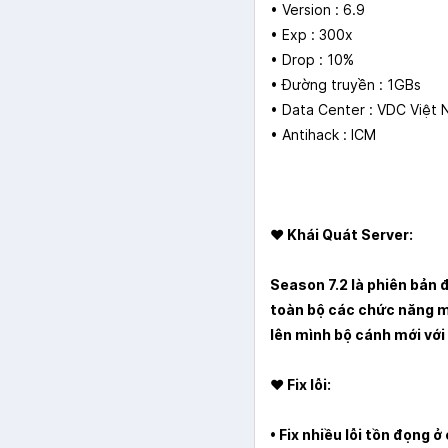
• Version : 6.9
• Exp : 300x
• Drop : 10%
• Đường truyền : 1GBs
• Data Center : VDC Việt
• Antihack : ICM
♥ Khái Quát Server:
Season 7.2 là phiên bản 
toàn bộ các chức năng m
lên mình bộ cánh mới với
♥
Fix lỗi:
•
Fix nhiều lỗi tồn đọng ở