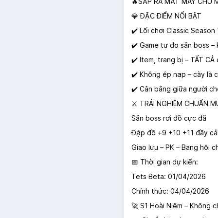
🔥SẮP RA MẮT MÁY CHỦ M
💎 ĐẶC ĐIỂM NỔI BẬT
✔️ Lối chơi Classic Season
✔️ Game tự do săn boss – 
✔️ Item, trang bị – TẤT C
✔️ Không ép nạp – cày là có
✔️ Cân bằng giữa người ch
⚔️ TRẢI NGHIỆM CHUẨN M
Săn boss rơi đồ cực đã
Đập đồ +9 +10 +11 đầy c
Giao lưu – PK – Bang hội c
📅 Thời gian dự kiến:
Tets Beta: 01/04/2026
Chính thức: 04/04/2026
🚀 S1 Hoài Niệm – Không chỉ