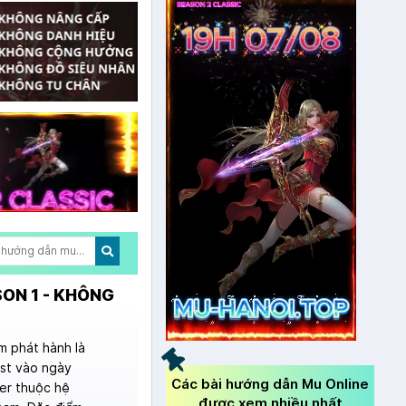
SON 1 - KHÔNG
 phát hành là
est vào ngày
Các bài hướng dẫn Mu Online
ver thuộc hệ
được xem nhiều nhất