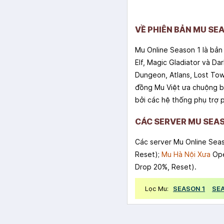
VỀ PHIÊN BẢN MU SE
Mu Online Season 1 là bản
Elf, Magic Gladiator và Da
Dungeon, Atlans, Lost Tow
đồng Mu Việt ưa chuộng bở
bởi các hệ thống phụ trợ 
CÁC SERVER MU SEAS
Các server Mu Online Seas
Reset);
Mu Hà Nội Xưa
Ope
Drop 20%, Reset).
Lọc Mu:
SEASON 1
SE