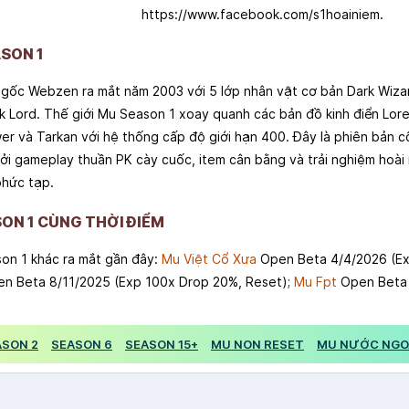
https://www.facebook.com/s1hoainiem.
ASON 1
 gốc Webzen ra mắt năm 2003 với 5 lớp nhân vật cơ bản Dark Wizard
rk Lord. Thế giới Mu Season 1 xoay quanh các bản đồ kinh điển Lore
er và Tarkan với hệ thống cấp độ giới hạn 400. Đây là phiên bản 
i gameplay thuần PK cày cuốc, item cân bằng và trải nghiệm hoài 
phức tạp.
ON 1 CÙNG THỜI ĐIỂM
on 1 khác ra mắt gần đây:
Mu Việt Cổ Xưa
Open Beta 4/4/2026 (Ex
n Beta 8/11/2025 (Exp 100x Drop 20%, Reset);
Mu Fpt
Open Beta 
ASON 2
SEASON 6
SEASON 15+
MU NON RESET
MU NƯỚC NGO