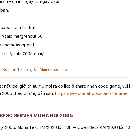
team – chiến ngay từ ngày đầu!
 bạn.
cuốc – Giá trị thật
://zalo.me/g/ehdutl561
và chờ ngày open !
https://muhn2005.com/
5 Season 1
- đăng tại
Mumoira.online
e: nếu bài giới thiệu mu mới ra có like & share nhận code game, vui 
i 2005 theo đường dẫn sau:
https://www.facebook.com/s1hoainie
NG SỐ SERVER MU HÀ NỘI 2005
Nội 2005: Alpha Test 1/4/2026 lúc 13h → Open Beta 4/4/2026 lúc 1