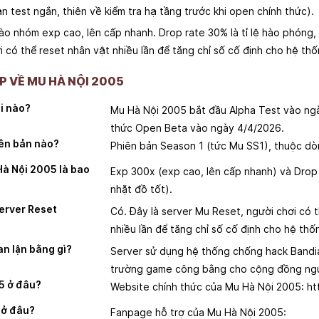
ạn test ngắn, thiên về kiểm tra hạ tầng trước khi open chính thức).
o nhóm exp cao, lên cấp nhanh. Drop rate 30% là tỉ lệ hào phóng, 
 có thể reset nhân vật nhiều lần để tăng chỉ số cố định cho hệ th
 VỀ MU HÀ NỘI 2005
i nào?
Mu Hà Nội 2005 bắt đầu Alpha Test vào ngà
thức Open Beta vào ngày 4/4/2026.
ên bản nào?
Phiên bản Season 1 (tức Mu SS1), thuộc dò
Hà Nội 2005 là bao
Exp 300x (exp cao, lên cấp nhanh) và Dro
nhặt đồ tốt).
erver Reset
Có. Đây là server Mu Reset, người chơi có 
nhiều lần để tăng chỉ số cố định cho hệ thố
n lận bằng gì?
Server sử dụng hệ thống chống hack Bandi
trường game công bằng cho cộng đồng ngư
5 ở đâu?
Website chính thức của Mu Hà Nội 2005: ht
 ở đâu?
Fanpage hỗ trợ của Mu Hà Nội 2005: