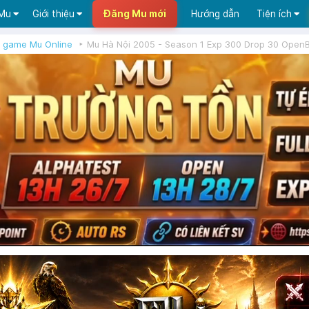
 Mu
Giới thiệu
Đăng Mu mới
Hướng dẫn
Tiện ích
 game Mu Online
Mu Hà Nội 2005 - Season 1 Exp 300 Drop 30 Open