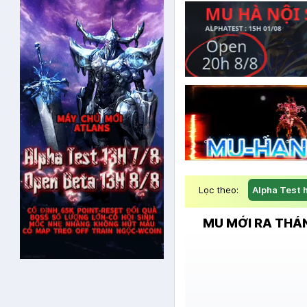
Lọc theo:
Alpha Test 
MU MỚI RA THÁN