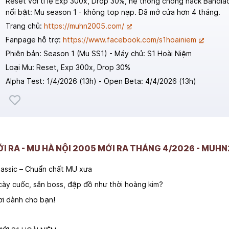
Reset với tỉ lệ Exp 300x, Drop 30%, hệ thống chống hack Bandia
nổi bật: Mu season 1 - không top nạp. Đã mở cửa hơn 4 tháng.
Trang chủ:
https://muhn2005.com/
Fanpage hỗ trợ:
https://www.facebook.com/s1hoainiem
Phiên bản: Season 1 (Mu SS1) - Máy chủ: S1 Hoài Niệm
Loại Mu: Reset, Exp 300x, Drop 30%
Alpha Test: 1/4/2026 (13h) - Open Beta: 4/4/2026 (13h)
MỚI RA - MU HÀ NỘI 2005 MỚI RA THÁNG 4/2026 - MU
lassic – Chuẩn chất MU xưa
 cày cuốc, săn boss, đập đồ như thời hoàng kim?
ơi dành cho bạn!