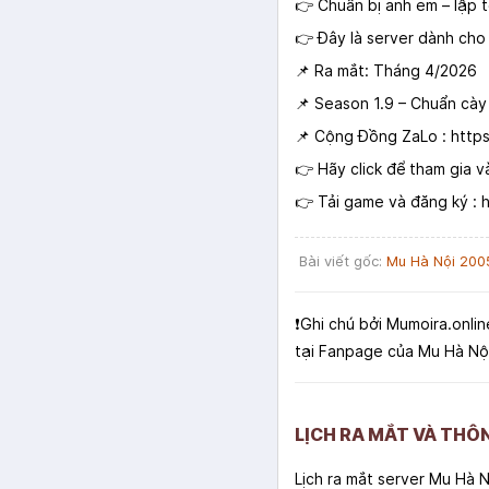
👉 Chuẩn bị anh em – lập 
👉 Đây là server dành cho
📌 Ra mắt: Tháng 4/2026
📌 Season 1.9 – Chuẩn cày 
📌 Cộng Đồng ZaLo :
https
👉 Hãy click để tham gia 
👉 Tải game và đăng ký :
Bài viết gốc:
Mu Hà Nội 200
❗️Ghi chú bởi Mumoira.onlin
tại Fanpage của Mu Hà Nộ
LỊCH RA MẮT VÀ THÔ
Lịch ra mắt server Mu Hà 