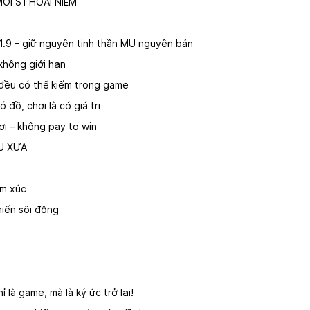
ỚI S1 HOÀI NIỆM
 1.9 – giữ nguyên tinh thần MU nguyên bản
không giới hạn
Ả đều có thể kiếm trong game
 đồ, chơi là có giá trị
ơi – không pay to win
U XƯA
ảm xúc
hiến sôi động
 là game, mà là ký ức trở lại!