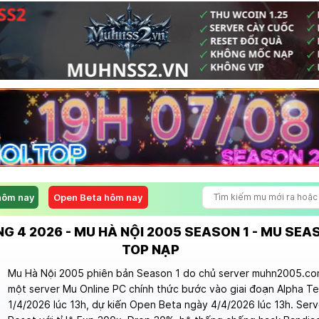
hôm nay
Open Beta hôm nay
G 4 2026 - MU HÀ NỘI 2005 SEASON 1 - MU SEA
TOP NẠP
Mu Hà Nội 2005 phiên bản Season 1 do chủ server muhn2005.com
một server Mu Online PC chính thức bước vào giai đoạn Alpha T
1/4/2026 lúc 13h, dự kiến Open Beta ngày 4/4/2026 lúc 13h. Ser