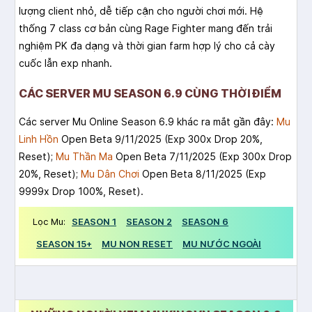
lượng client nhỏ, dễ tiếp cận cho người chơi mới. Hệ
thống 7 class cơ bản cùng Rage Fighter mang đến trải
nghiệm PK đa dạng và thời gian farm hợp lý cho cả cày
cuốc lẫn exp nhanh.
CÁC SERVER MU SEASON 6.9 CÙNG THỜI ĐIỂM
Các server Mu Online Season 6.9 khác ra mắt gần đây:
Mu
Linh Hồn
Open Beta 9/11/2025 (Exp 300x Drop 20%,
Reset);
Mu Thần Ma
Open Beta 7/11/2025 (Exp 300x Drop
20%, Reset);
Mu Dân Chơi
Open Beta 8/11/2025 (Exp
9999x Drop 100%, Reset).
Lọc Mu:
SEASON 1
SEASON 2
SEASON 6
SEASON 15+
MU NON RESET
MU NƯỚC NGOÀI