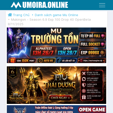
Menu
Trang Chủ
Danh sách game Mu Online
Mukingvn - Season 6.9 Exp 100 Drop 40 OpenBeta
8/11/2025