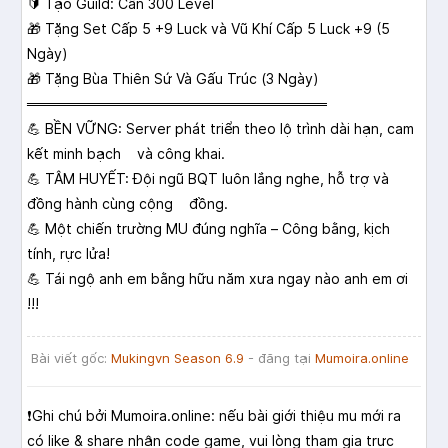
🔰 Tạo Guild: Cần 300 Level
🎁 Tặng Set Cấp 5 +9 Luck và Vũ Khí Cấp 5 Luck +9 (5
Ngày)
🎁 Tặng Bùa Thiên Sứ Và Gấu Trúc (3 Ngày)
══════════════════════════════
💪 BỀN VỮNG: Server phát triển theo lộ trình dài hạn, cam
kết minh bạch và công khai.
💪 TÂM HUYẾT: Đội ngũ BQT luôn lắng nghe, hỗ trợ và
đồng hành cùng cộng đồng.
💪 Một chiến trường MU đúng nghĩa – Công bằng, kịch
tính, rực lửa!
💪 Tái ngộ anh em bằng hữu năm xưa ngay nào anh em ơi
!!!
Bài viết gốc:
Mukingvn Season 6.9
- đăng tại
Mumoira.online
❗️Ghi chú bởi Mumoira.online: nếu bài giới thiệu mu mới ra
có like & share nhận code game, vui lòng tham gia trực