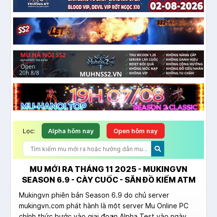
Lọc:
Alpha hôm nay
Open hôm nay
MU MỚI RA THÁNG 11 2025 - MUKINGVN
SEASON 6.9 - CÀY CUỐC - SĂN ĐỒ KIẾM ATM
Mukingvn phiên bản Season 6.9 do chủ server
mukingvn.com phát hành là một server Mu Online PC
chính thức bước vào giai đoạn Alpha Test vào ngày