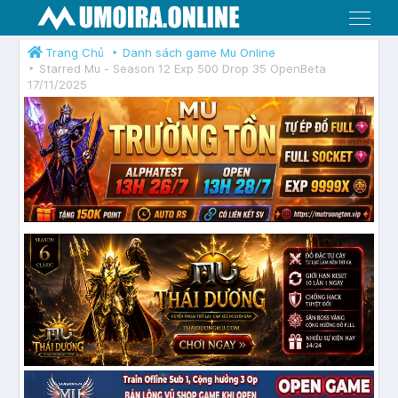
Menu
Trang Chủ
Danh sách game Mu Online
Starred Mu - Season 12 Exp 500 Drop 35 OpenBeta
17/11/2025