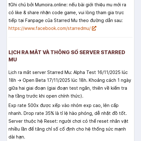
❗️Ghi chú bởi Mumoira.online: nếu bài giới thiệu mu mới ra
có like & share nhận code game, vui lòng tham gia trực
tiếp tại Fanpage của Starred Mu theo đường dẫn sau:
https://www.facebook.com/starredmu/
LỊCH RA MẮT VÀ THÔNG SỐ SERVER STARRED
MU
Lịch ra mắt server Starred Mu: Alpha Test 16/11/2025 lúc
18h → Open Beta 17/11/2025 lúc 18h. Khoảng cách 1 ngày
giữa hai giai đoạn (giai đoạn test ngắn, thiên về kiểm tra
hạ tầng trước khi open chính thức).
Exp rate 500x được xếp vào nhóm exp cao, lên cấp
nhanh. Drop rate 35% là tỉ lệ hào phóng, dễ nhặt đồ tốt.
Server thuộc hệ Reset: người chơi có thể reset nhân vật
nhiều lần để tăng chỉ số cố định cho hệ thống sức mạnh
dài hạn.