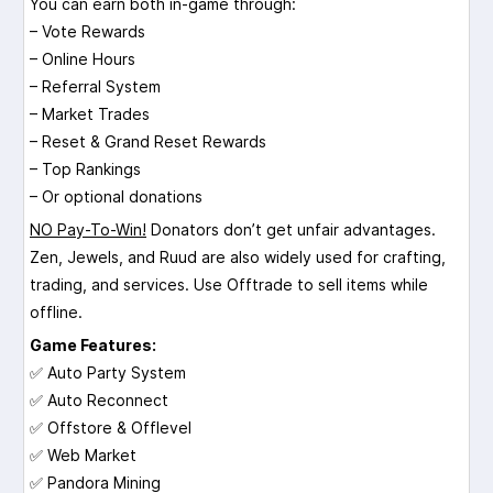
You can earn both in-game through:
– Vote Rewards
– Online Hours
– Referral System
– Market Trades
– Reset & Grand Reset Rewards
– Top Rankings
– Or optional donations
NO Pay-To-Win!
Donators don’t get unfair advantages.
Zen, Jewels, and Ruud are also widely used for crafting,
trading, and services. Use Offtrade to sell items while
offline.
Game Features:
✅ Auto Party System
✅ Auto Reconnect
✅ Offstore & Offlevel
✅ Web Market
✅ Pandora Mining