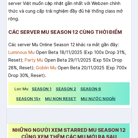
server Việt muốn cập nhật gần nhất với Webzen chính
thức và cung cấp trải nghiệm đầy đủ hệ thống class mở
rộng.
CÁC SERVER MU SEASON 12 CÙNG THỜI ĐIỂM
Các server Mu Online Season 12 khác ra mắt gần đây:
Luminous Mu
Open Beta 18/11/2025 (Exp 100x Drop 31%,
Reset);
Party Mu
Open Beta 29/11/2025 (Exp 50x Drop
28%, Reset);
Goblin Mu
Open Beta 20/11/2025 (Exp 700x
Drop 30%, Reset).
Lọc Mu:
SEASON 1
SEASON 2
SEASON 6
SEASON 15+
MU NON RESET
MU NƯỚC NGOÀI
NHỮNG NGƯỜI XEM STARRED MU SEASON 12
CŨNG XEM THÊM CÁC MU MỚI RA SAU