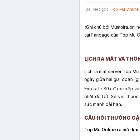
Bài viết gốc:
Top Mu Online
❗️Ghi chú bởi Mumoira.onlin
tại Fanpage của Top Mu O
LỊCH RA MẮT VÀ THÔ
Lịch ra mắt server Top Mu
ngày giữa hai giai đoạn (g
Exp rate 80x được xếp vào
nhặt đồ tốt. Server thuộc 
sức mạnh dài hạn.
CÂU HỎI THƯỜNG GẶP
Top Mu Online ra mắt khi