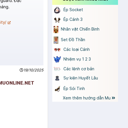
eguard. Đặc
háng.
Ép Socket
Ép Cánh 3
ty/
Nhân vật Chiến Binh
Set Đồ Thần
Các loại Cánh
Nhiệm vụ 1 2 3
Các lệnh cơ bản
19/10/2025
Sự kiện Huyết Lâu
PMUONLINE.NET
Ép Sói Tinh
Xem thêm hướng dẫn Mu