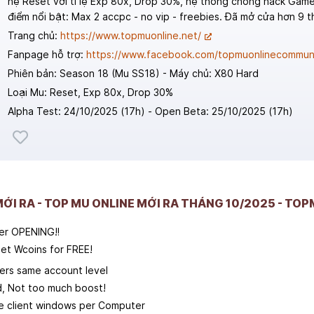
hệ Reset với tỉ lệ Exp 80x, Drop 30%, hệ thống chống hack Gam
điểm nổi bật: Max 2 accpc - no vip - freebies. Đã mở cửa hơn 9 t
Trang chủ:
https://www.topmuonline.net/
Fanpage hỗ trợ:
https://www.facebook.com/topmuonlinecommuni
Phiên bản: Season 18 (Mu SS18) - Máy chủ: X80 Hard
Loại Mu: Reset, Exp 80x, Drop 30%
Alpha Test: 24/10/2025 (17h) - Open Beta: 25/10/2025 (17h)
MỚI RA - TOP MU ONLINE MỚI RA THÁNG 10/2025 - TO
er OPENING‼
et Wcoins for FREE!
yers same account level
, Not too much boost!
 client windows per Computer