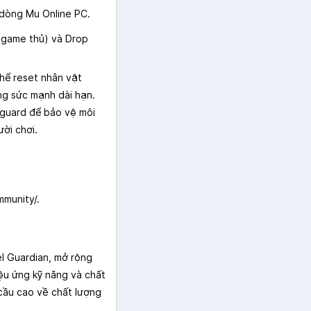
 dòng Mu Online PC.
 game thủ) và Drop
thể reset nhân vật
ng sức mạnh dài hạn.
guard để bảo vệ môi
ời chơi.
munity/.
l Guardian, mở rộng
ệu ứng kỹ năng và chất
cầu cao về chất lượng