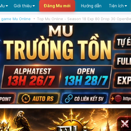
 Mu
Giới thiệu
Đăng Mu mới
Hướng dẫn
Tiện ích
 game Mu Online
Top Mu Online - Season 18 Exp 80 Drop 30 OpenB