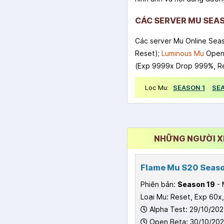
CÁC SERVER MU SEAS
Các server Mu Online Sea
Reset);
Luminous Mu
Open 
(Exp 9999x Drop 999%, Re
Lọc Mu:
SEASON 1
SE
NHỮNG NGƯỜI XE
Flame Mu S20 Season 
Phiên bản:
Season 19
- 
Loại Mu: Reset, Exp 60x
Alpha Test: 29/10/202
Open Beta: 30/10/202