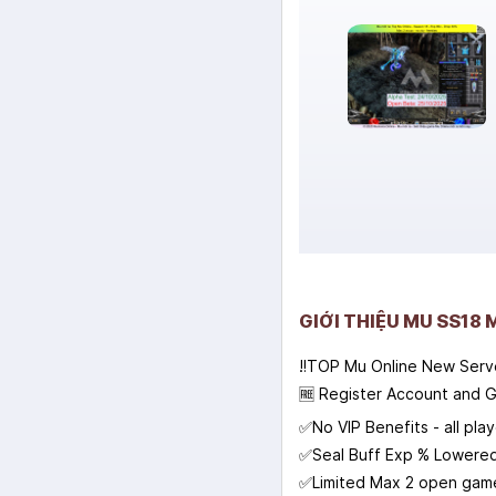
GIỚI THIỆU MU SS18 
‼TOP Mu Online New Serv
🆓 Register Account and G
✅No VIP Benefits - all pla
✅Seal Buff Exp % Lowered
✅Limited Max 2 open game