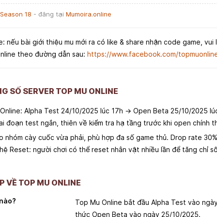
 Season 18
- đăng tại
Mumoira.online
e: nếu bài giới thiệu mu mới ra có like & share nhận code game, vui 
nline theo đường dẫn sau:
https://www.facebook.com/topmuonlin
NG SỐ SERVER TOP MU ONLINE
 Online: Alpha Test 24/10/2025 lúc 17h → Open Beta 25/10/2025 lú
iai đoạn test ngắn, thiên về kiểm tra hạ tầng trước khi open chính t
 nhóm cày cuốc vừa phải, phù hợp đa số game thủ. Drop rate 30% l
hệ Reset: người chơi có thể reset nhân vật nhiều lần để tăng chỉ s
 VỀ TOP MU ONLINE
 nào?
Top Mu Online bắt đầu Alpha Test vào ngày
thức Open Beta vào ngày 25/10/2025.