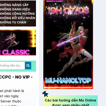
CPC - NO VIP -
et phát hành là
est vào ngày
Các bài hướng dẫn Mu Online
 Server thuộc
được xem nhiều nhất