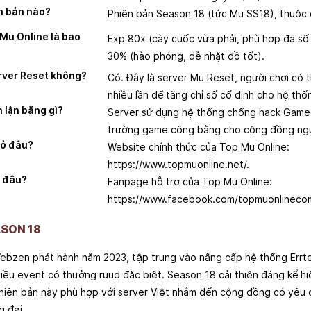
n bản nào?
Phiên bản Season 18 (tức Mu SS18), thuộc
 Mu Online là bao
Exp 80x (cày cuốc vừa phải, phù hợp đa số
30% (hào phóng, dễ nhặt đồ tốt).
rver Reset không?
Có. Đây là server Mu Reset, người chơi có 
nhiều lần để tăng chỉ số cố định cho hệ thố
 lận bằng gì?
Server sử dụng hệ thống chống hack Game
trường game công bằng cho cộng đồng ngư
 ở đâu?
Website chính thức của Top Mu Online:
https://www.topmuonline.net/.
ở đâu?
Fanpage hỗ trợ của Top Mu Online:
https://www.facebook.com/topmuonlinecom
ASON 18
ebzen phát hành năm 2023, tập trung vào nâng cấp hệ thống Errte
iều event có thưởng ruud đặc biệt. Season 18 cải thiện đáng kể hi
Phiên bản này phù hợp với server Việt nhắm đến cộng đồng có yêu 
g đại.