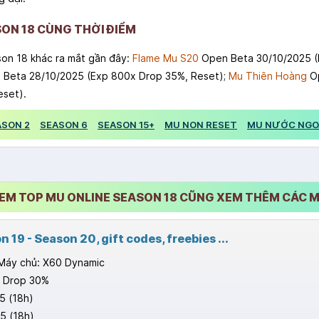
ON 18 CÙNG THỜI ĐIỂM
son 18 khác ra mắt gần đây:
Flame Mu S20
Open Beta 30/10/2025 (
Beta 28/10/2025 (Exp 800x Drop 35%, Reset);
Mu Thiên Hoàng
Op
set).
ASON 2
SEASON 6
SEASON 15+
MU NON RESET
MU NƯỚC NGO
M TOP MU ONLINE SEASON 18 CŨNG XEM THÊM CÁC M
19 - Season 20, gift codes, freebies ...
Máy chủ: X60 Dynamic
, Drop 30%
5 (18h)
5 (18h)