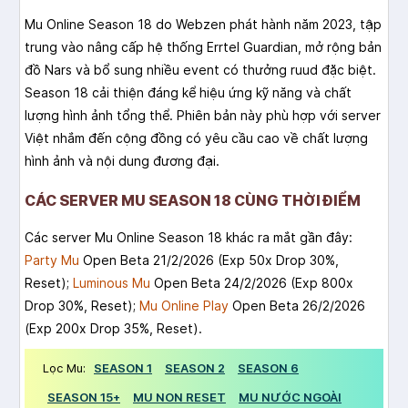
Mu Online Season 18 do Webzen phát hành năm 2023, tập
trung vào nâng cấp hệ thống Errtel Guardian, mở rộng bản
đồ Nars và bổ sung nhiều event có thưởng ruud đặc biệt.
Season 18 cải thiện đáng kể hiệu ứng kỹ năng và chất
lượng hình ảnh tổng thể. Phiên bản này phù hợp với server
Việt nhắm đến cộng đồng có yêu cầu cao về chất lượng
hình ảnh và nội dung đương đại.
CÁC SERVER MU SEASON 18 CÙNG THỜI ĐIỂM
Các server Mu Online Season 18 khác ra mắt gần đây:
Party Mu
Open Beta 21/2/2026 (Exp 50x Drop 30%,
Reset);
Luminous Mu
Open Beta 24/2/2026 (Exp 800x
Drop 30%, Reset);
Mu Online Play
Open Beta 26/2/2026
(Exp 200x Drop 35%, Reset).
Lọc Mu:
SEASON 1
SEASON 2
SEASON 6
SEASON 15+
MU NON RESET
MU NƯỚC NGOÀI