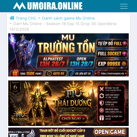
Menu
Trang Chủ
Danh sách game Mu Online
Dart Mu Online - Season 18 Exp 15 Drop 30 OpenBeta
19/2/2026