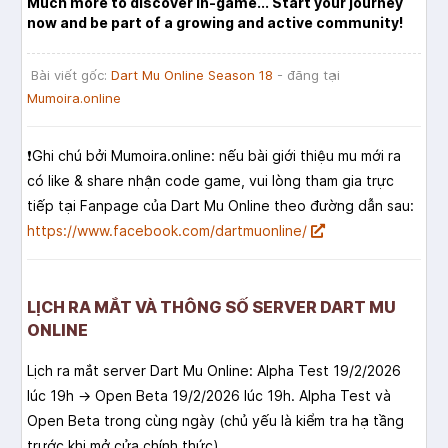
Much more to discover in-game... Start your journey
now and be part of a growing and active community!
Bài viết gốc:
Dart Mu Online Season 18
- đăng tại
Mumoira.online
❗️Ghi chú bởi Mumoira.online: nếu bài giới thiệu mu mới ra
có like & share nhận code game, vui lòng tham gia trực
tiếp tại Fanpage của Dart Mu Online theo đường dẫn sau:
https://www.facebook.com/dartmuonline/
LỊCH RA MẮT VÀ THÔNG SỐ SERVER DART MU
ONLINE
Lịch ra mắt server Dart Mu Online: Alpha Test 19/2/2026
lúc 19h → Open Beta 19/2/2026 lúc 19h. Alpha Test và
Open Beta trong cùng ngày (chủ yếu là kiểm tra hạ tầng
trước khi mở cửa chính thức).