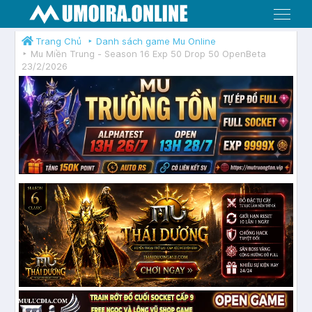
Menu
Trang Chủ
Danh sách game Mu Online
Mu Miền Trung - Season 16 Exp 50 Drop 50 OpenBeta
23/2/2026