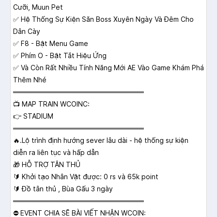
Cưỡi, Muun Pet
✅ Hệ Thống Sự Kiện Săn Boss Xuyên Ngày Và Đêm Cho
Dân Cày
✅ F8 - Bật Menu Game
✅ Phím O - Bật Tắt Hiệu Ứng
✅ Và Còn Rất Nhiều Tính Năng Mới AE Vào Game Khám Phá
Thêm Nhé
═══════════════════════════
📺 MAP TRAIN WCOINC:
👉 STADIUM
═══════════════════════════
🔥.Lộ trình định hướng sever lâu dài - hệ thống sự kiện
diễn ra liên tục và hấp dẫn
🎁 HỖ TRỢ TÂN THỦ
🔰 Khởi tạo Nhân Vật được: 0 rs và 65k point
🔰 Đồ tân thủ , Bùa Gấu 3 ngày
═══════════════════════════
⛔️ EVENT CHIA SẼ BÀI VIẾT NHẬN WCOIN: