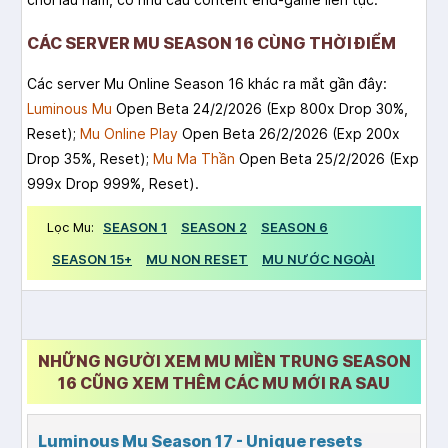
CÁC SERVER MU SEASON 16 CÙNG THỜI ĐIỂM
Các server Mu Online Season 16 khác ra mắt gần đây:
Luminous Mu
Open Beta 24/2/2026 (Exp 800x Drop 30%,
Reset);
Mu Online Play
Open Beta 26/2/2026 (Exp 200x
Drop 35%, Reset);
Mu Ma Thần
Open Beta 25/2/2026 (Exp
999x Drop 999%, Reset).
Lọc Mu:
SEASON 1
SEASON 2
SEASON 6
SEASON 15+
MU NON RESET
MU NƯỚC NGOÀI
NHỮNG NGƯỜI XEM MU MIỀN TRUNG SEASON
16 CŨNG XEM THÊM CÁC MU MỚI RA SAU
Luminous Mu Season 17 - Unique resets