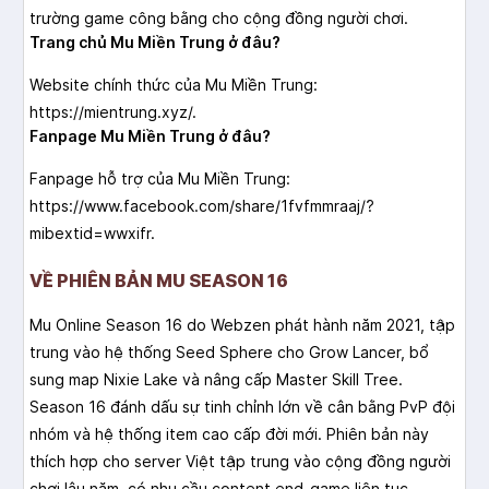
trường game công bằng cho cộng đồng người chơi.
Trang chủ Mu Miền Trung ở đâu?
Website chính thức của Mu Miền Trung:
https://mientrung.xyz/.
Fanpage Mu Miền Trung ở đâu?
Fanpage hỗ trợ của Mu Miền Trung:
https://www.facebook.com/share/1fvfmmraaj/?
mibextid=wwxifr.
VỀ PHIÊN BẢN MU SEASON 16
Mu Online Season 16 do Webzen phát hành năm 2021, tập
trung vào hệ thống Seed Sphere cho Grow Lancer, bổ
sung map Nixie Lake và nâng cấp Master Skill Tree.
Season 16 đánh dấu sự tinh chỉnh lớn về cân bằng PvP đội
nhóm và hệ thống item cao cấp đời mới. Phiên bản này
thích hợp cho server Việt tập trung vào cộng đồng người
chơi lâu năm, có nhu cầu content end-game liên tục.