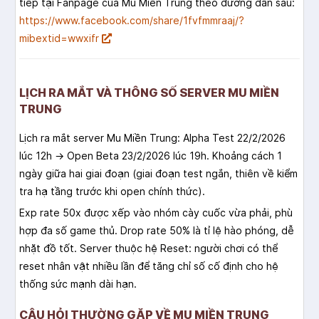
tiếp tại Fanpage của Mu Miền Trung theo đường dẫn sau:
https://www.facebook.com/share/1fvfmmraaj/?
mibextid=wwxifr
LỊCH RA MẮT VÀ THÔNG SỐ SERVER MU MIỀN
TRUNG
Lịch ra mắt server Mu Miền Trung: Alpha Test 22/2/2026
lúc 12h → Open Beta 23/2/2026 lúc 19h. Khoảng cách 1
ngày giữa hai giai đoạn (giai đoạn test ngắn, thiên về kiểm
tra hạ tầng trước khi open chính thức).
Exp rate 50x được xếp vào nhóm cày cuốc vừa phải, phù
hợp đa số game thủ. Drop rate 50% là tỉ lệ hào phóng, dễ
nhặt đồ tốt. Server thuộc hệ Reset: người chơi có thể
reset nhân vật nhiều lần để tăng chỉ số cố định cho hệ
thống sức mạnh dài hạn.
CÂU HỎI THƯỜNG GẶP VỀ MU MIỀN TRUNG