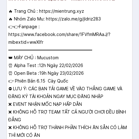
🔥 Trang Chủ : https://mientrung.xyz
🔥 Nhóm Zalo Mu: https://zalo.me/g/jldriz283
👉👉Fanpage :
https://www.facebook.com/share/1FVfmMRAaJ/?
mibextid=wwXIfr
═══════════════════════════
👑 MÁY CHỦ : Mucustom
⏰ Alpha Test :12h Ngày 22/02/2026
⏰ Open Beta :19h Ngày 23/02/2026
👉 Phiên Bản 6.15 Cày Quốc
⛔ LƯU Ý: CÁC BẠN TẢI GAME VỀ VÀO THẲNG GAME VÀ
ĐĂNG KÝ TÀI KHOẢN NGAY MỤC ĐĂNG NHẬP
❌ EVENT NHẬN MỐC NẠP HẤP DẪN
❌ KHÔNG HỖ TRỢ TEAM TẤT CẢ NGƯỜI CHƠI ĐỀU BÌNH
ĐẲNG
❌ KHÔNG HỖ TRỢ THÀNH PHẦN THÍCH ĂN SẴN CÓ LÀM
THÌ MỚI CÓ ĂN