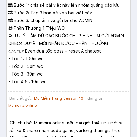
🔜 Bước 1: chia sẻ bài viết này lên nhóm quảng cáo Mu
🔜 Bước 2: Tag 3 bạn bè vào bài viết này.
🔜 Bước 3: chụp ảnh và gửi lại cho ADMIN
🎁 Phần Thưởng:1 Triệu WC
⛔ LƯU Ý: LÀM ĐỦ CÁC BƯỚC CHỤP HÌNH LẠI GỬI ADMIN
CHECK DUYỆT MỚI NHẬN ĐƯỢC PHẦN THƯỞNG
👉👉👉 Even đua tốp boss + reset Alphatest
- Tốp 1: 100m wc
- Tốp 2 : 50m wc
- Tốp 3 : 30m wc
- Tốp 4,5 : 10m wc
Bài viết gốc:
Mu Miền Trung Season 16
- đăng tại
Mumoira.online
❗️Ghi chú bởi Mumoira.online: nếu bài giới thiệu mu mới ra
có like & share nhận code game, vui lòng tham gia trực