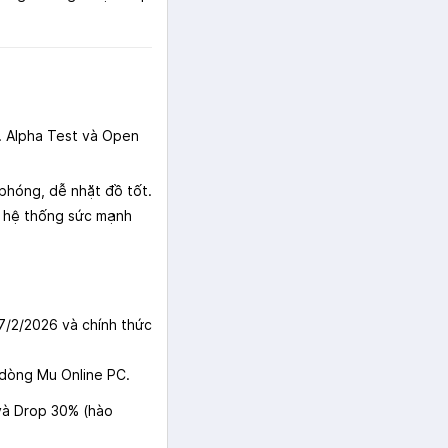
. Alpha Test và Open
phóng, dễ nhặt đồ tốt.
ho hệ thống sức mạnh
7/2/2026 và chính thức
 dòng Mu Online PC.
và Drop 30% (hào