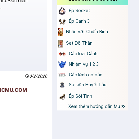
ard. Đặc điểm
.
Ép Socket
Ép Cánh 3
Nhân vật Chiến Binh
Set Đồ Thần
Các loại Cánh
Nhiệm vụ 1 2 3
Các lệnh cơ bản
8/2/2026
Sự kiện Huyết Lâu
IFICMU.COM
Ép Sói Tinh
Xem thêm hướng dẫn Mu