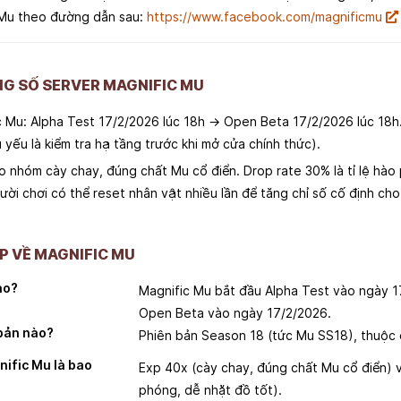
 Mu theo đường dẫn sau:
https://www.facebook.com/magnificmu
NG SỐ SERVER MAGNIFIC MU
ic Mu: Alpha Test 17/2/2026 lúc 18h → Open Beta 17/2/2026 lúc 18h
yếu là kiểm tra hạ tầng trước khi mở cửa chính thức).
 nhóm cày chay, đúng chất Mu cổ điển. Drop rate 30% là tỉ lệ hào 
ười chơi có thể reset nhân vật nhiều lần để tăng chỉ số cố định c
P VỀ MAGNIFIC MU
ào?
Magnific Mu bắt đầu Alpha Test vào ngày 1
Open Beta vào ngày 17/2/2026.
bản nào?
Phiên bản Season 18 (tức Mu SS18), thuộc
nific Mu là bao
Exp 40x (cày chay, đúng chất Mu cổ điển) 
phóng, dễ nhặt đồ tốt).