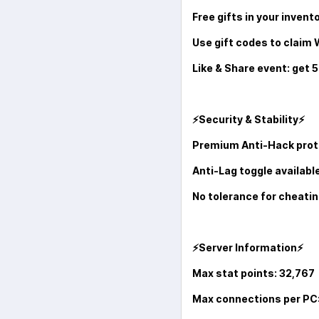
Free gifts in your invent
Use gift codes to claim
Like & Share event: get 
⚡
Security & Stability
⚡
Premium Anti-Hack prot
Anti-Lag toggle available
No tolerance for cheati
⚡
Server Information
⚡
Max stat points: 32,767
Max connections per PC: