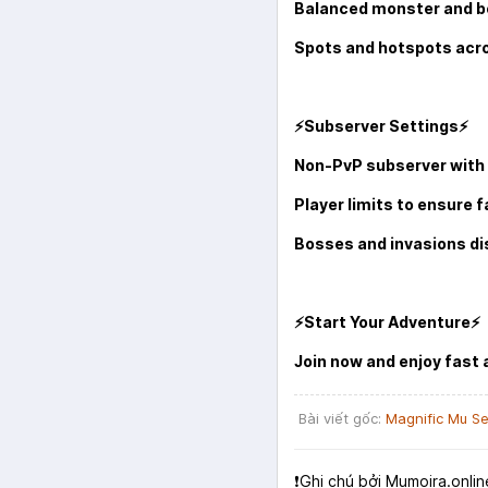
Balanced monster and b
Spots and hotspots acro
⚡
Subserver Settings
⚡
Non-PvP subserver with
Player limits to ensure f
Bosses and invasions di
⚡
Start Your Adventure
⚡
Join now and enjoy fast 
Bài viết gốc:
Magnific Mu S
❗️Ghi chú bởi Mumoira.onlin