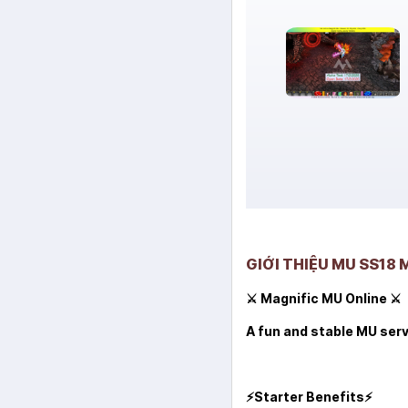
GIỚI THIỆU MU SS18
⚔️
Magnific MU Online
⚔️
A fun and stable MU ser
⚡
Starter Benefits
⚡