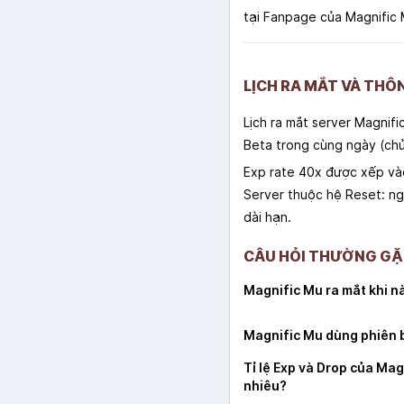
tại Fanpage của Magnific
LỊCH RA MẮT VÀ THÔ
Lịch ra mắt server Magnif
Beta trong cùng ngày (chủ 
Exp rate 40x được xếp vào
Server thuộc hệ Reset: ng
dài hạn.
CÂU HỎI THƯỜNG GẶ
Magnific Mu ra mắt khi n
Magnific Mu dùng phiên 
Tỉ lệ Exp và Drop của Mag
nhiêu?