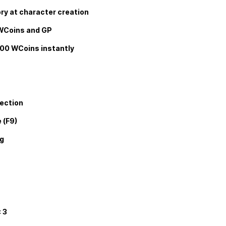
ory at character creation
 WCoins and GP
500 WCoins instantly
ection
 (F9)
ng
 3