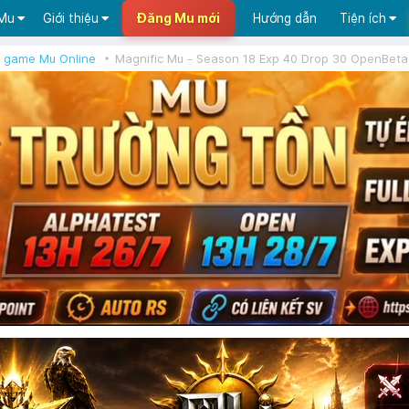
 Mu
Giới thiệu
Đăng Mu mới
Hướng dẫn
Tiện ích
 game Mu Online
Magnific Mu - Season 18 Exp 40 Drop 30 OpenBeta