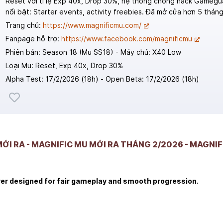
Reset với tỉ lệ Exp 40x, Drop 30%, hệ thống chống hack Gamegu
nổi bật: Starter events, activity freebies. Đã mở cửa hơn 5 tháng
Trang chủ:
https://www.magnificmu.com/
Fanpage hỗ trợ:
https://www.facebook.com/magnificmu
Phiên bản: Season 18 (Mu SS18) - Máy chủ: X40 Low
Loại Mu: Reset, Exp 40x, Drop 30%
Alpha Test: 17/2/2026 (18h) - Open Beta: 17/2/2026 (18h)
 MỚI RA - MAGNIFIC MU MỚI RA THÁNG 2/2026 - MAGN
ver designed for fair gameplay and smooth progression.