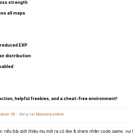
oss strength
ss all maps
 reduced EXP
air distribution
sabled
action, helpful freebies, and a cheat-free environment!
eason 18
- đăng tại
Mumoira.online
e: nếu bài giới thiệu mu mới ra có like & share nhận code game, vui 