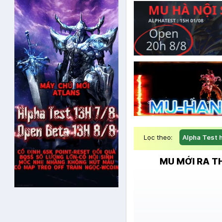
Lọc theo:
Alpha Test 
MU MỚI RA T