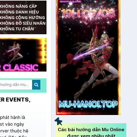
ER EVENTS,
phát hành là
est vào ngày
Các bài hướng dẫn Mu Online
erver thuộc hệ
được xem nhiều nhất