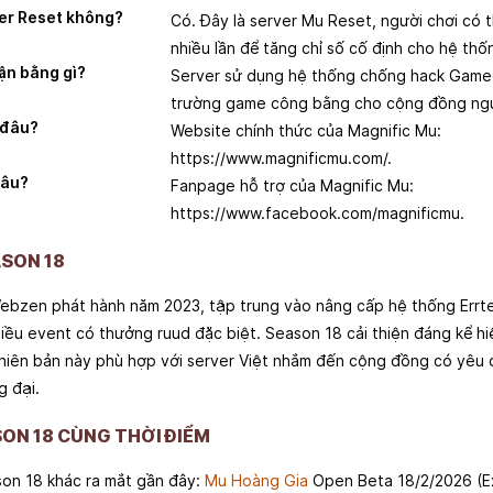
ver Reset không?
Có. Đây là server Mu Reset, người chơi có 
nhiều lần để tăng chỉ số cố định cho hệ thố
ận bằng gì?
Server sử dụng hệ thống chống hack Game
trường game công bằng cho cộng đồng ngư
 đâu?
Website chính thức của Magnific Mu:
https://www.magnificmu.com/.
đâu?
Fanpage hỗ trợ của Magnific Mu:
https://www.facebook.com/magnificmu.
ASON 18
ebzen phát hành năm 2023, tập trung vào nâng cấp hệ thống Errte
iều event có thưởng ruud đặc biệt. Season 18 cải thiện đáng kể hi
Phiên bản này phù hợp với server Việt nhắm đến cộng đồng có yêu 
g đại.
ON 18 CÙNG THỜI ĐIỂM
son 18 khác ra mắt gần đây:
Mu Hoàng Gia
Open Beta 18/2/2026 (