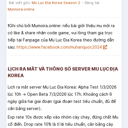
Bài viết gốc:
Mu Lục Địa Korea Season 2
- đăng tại
Mumoira.online
❗️Ghi chú bởi Mumoira.online: nếu bài giới thiệu mu mới ra
có like & share nhận code game, vui lòng tham gia trực
tiếp tại Fanpage của Mu Lục Địa Korea theo đường dẫn
sau:
https://www.facebook.com/muhanquoc2024
LỊCH RA MẮT VÀ THÔNG SỐ SERVER MU LỤC ĐỊA
KOREA
Lịch ra mắt server Mu Lục Địa Korea: Alpha Test 1/3/2026
lúc 10h → Open Beta 7/3/2026 lúc 17h. Khoảng cách 6
ngày giữa hai giai đoạn (giai đoạn test tiêu chuẩn, đủ để
cân bằng server).
Exp rate 10x được xếp vào nhóm cày chay, đúng chất Mu
cổ điển. Drop rate 10% là tỉ lệ tiêu chuẩn, cân bằng cày