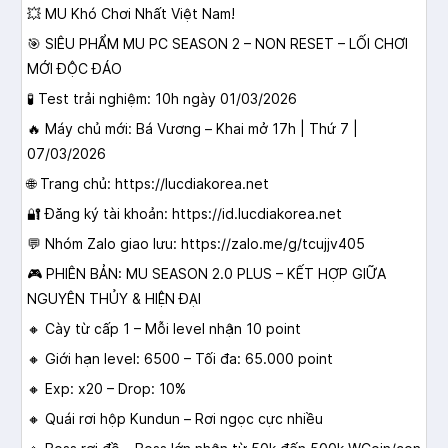
💥 MU Khó Chơi Nhất Việt Nam!
🎯 SIÊU PHẨM MU PC SEASON 2 – NON RESET – LỐI CHƠI
MỚI ĐỘC ĐÁO
🧪 Test trải nghiệm: 10h ngày 01/03/2026
🔥 Máy chủ mới: Bá Vương – Khai mở 17h | Thứ 7 |
07/03/2026
🌐 Trang chủ:
https://lucdiakorea.net
🔐 Đăng ký tài khoản:
https://id.lucdiakorea.net
💬 Nhóm Zalo giao lưu:
https://zalo.me/g/tcujjv405
🎮 PHIÊN BẢN: MU SEASON 2.0 PLUS – KẾT HỢP GIỮA
NGUYÊN THỦY & HIỆN ĐẠI
🔸 Cày từ cấp 1 – Mỗi level nhận 10 point
🔸 Giới hạn level: 6500 – Tối đa: 65.000 point
🔸 Exp: x20 – Drop: 10%
🔸 Quái rơi hộp Kundun – Rơi ngọc cực nhiều