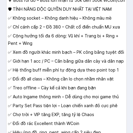
🔸 Boss rơi đồ – Boss lớn nhận từ 50k đến 500k WCoin/con
🛡️ TÍNH NĂNG ĐỘC QUYỀN DUY NHẤT TẠI VIỆT NAM
✅ Không socket – Không danh hiệu – Không màu mè
✅ Chỉ cánh cấp 2 – Đồ 380 – Chất cổ điển chuẩn MU xưa
✅ Cộng hưởng tối đa 6 dòng: Vũ khí + Trang bị + Ring +
Pent + Wing
✅ Xem đồ người khác minh bạch – PK công bằng tuyệt đối
✅ Giới hạn 1 acc / PC – Cân bằng giữa dân cày và dân nạp
✅ Hệ thống buff miễn phí tự động dựa theo point top 1
✅ Đổi đồ all class – Không cần lo chọn nhầm nhân vật
✅ Treo offline – Cày kể cả khi bạn đang bận
✅ Auto Ingame thông minh – Dễ dùng cho mọi game thủ
✅ Party Set Pass tiện lợi – Loạn chiến xanh đỏ cực phê
✅ Chợ trời + VIP tăng EXP, tăng tỷ lệ Chaos
✅ Đổi đồ rác Excellent thành WCoin
✅ Hiệu ứng đồ, ring, pent, wing cấp 2 siêu đẹp