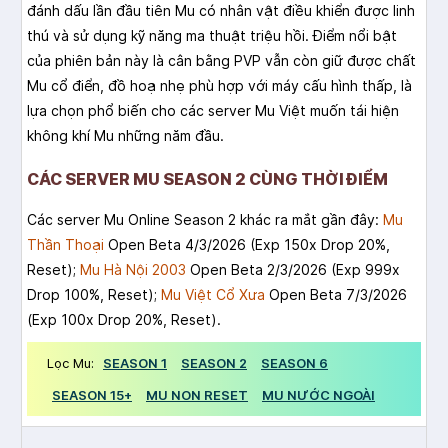
đánh dấu lần đầu tiên Mu có nhân vật điều khiển được linh
thú và sử dụng kỹ năng ma thuật triệu hồi. Điểm nổi bật
của phiên bản này là cân bằng PVP vẫn còn giữ được chất
Mu cổ điển, đồ hoạ nhẹ phù hợp với máy cấu hình thấp, là
lựa chọn phổ biến cho các server Mu Việt muốn tái hiện
không khí Mu những năm đầu.
CÁC SERVER MU SEASON 2 CÙNG THỜI ĐIỂM
Các server Mu Online Season 2 khác ra mắt gần đây:
Mu
Thần Thoại
Open Beta 4/3/2026 (Exp 150x Drop 20%,
Reset);
Mu Hà Nội 2003
Open Beta 2/3/2026 (Exp 999x
Drop 100%, Reset);
Mu Việt Cổ Xưa
Open Beta 7/3/2026
(Exp 100x Drop 20%, Reset).
Lọc Mu:
SEASON 1
SEASON 2
SEASON 6
SEASON 15+
MU NON RESET
MU NƯỚC NGOÀI