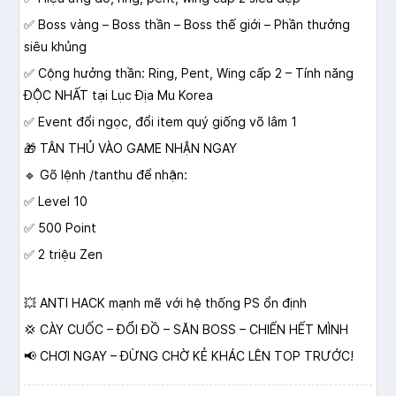
✅ Boss vàng – Boss thần – Boss thế giới – Phần thưởng
siêu khủng
✅ Cộng hưởng thần: Ring, Pent, Wing cấp 2 – Tính năng
ĐỘC NHẤT tại Lục Địa Mu Korea
✅ Event đổi ngọc, đổi item quý giống võ lâm 1
🎁 TÂN THỦ VÀO GAME NHẬN NGAY
🔹 Gõ lệnh /tanthu để nhận:
✅ Level 10
✅ 500 Point
✅ 2 triệu Zen
💥 ANTI HACK mạnh mẽ với hệ thống PS ổn định
💢 CÀY CUỐC – ĐỔI ĐỒ – SĂN BOSS – CHIẾN HẾT MÌNH
📢 CHƠI NGAY – ĐỪNG CHỜ KẺ KHÁC LÊN TOP TRƯỚC!