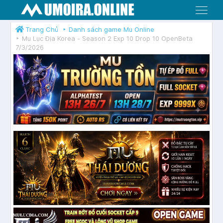
Menu
Trang Chủ
Danh sách game Mu Online
Mu Lục Địa Korea - Season 2 Exp 10 Drop 10 OpenBeta
7/3/2026